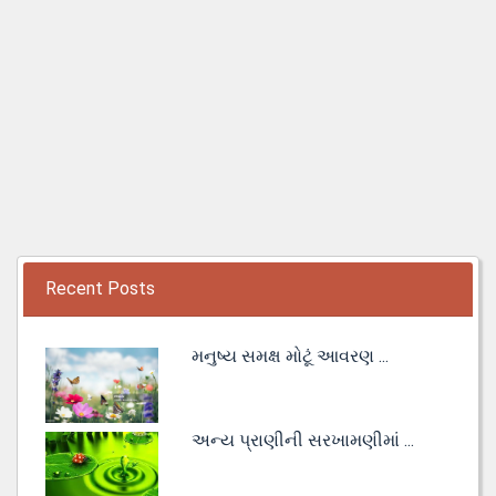
Recent Posts
મનુષ્ય સમક્ષ મોટૂં આવરણ ...
અન્ય પ્રાણીની સરખામણીમાં ...