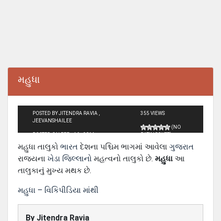
મહુધા
POSTED BY JITENDRA RAVIA ,
355 VIEWS
JEEVANSHAILEE
(NO
POSTED ON FEB - 16 - 2014
RATINGS YET)
મહુધા તાલુકો
ભારત
દેશના પશ્ચિમ ભાગમાં આવેલા
ગુજરાત
રાજ્યના
ખેડા જિલ્લાનો
મહત્વનો તાલુકો છે.
મહુધા
આ
તાલુકાનું મુખ્ય મથક છે.
મહુધા – વિકિપીડિયા માંથી
By
Jitendra Ravia