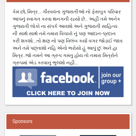
કેમ છો, મિત્ર.... ગૌરવવંતા ગુજરાતીઓ નો ફેસબુક પરિવાર
આપનું સ્વાગત કરવા થનગની રહ્યો છે... અહી તમે અનેક
ગુજરાતી લોકો ના સંપર્ક આવશો અને ગુજરાતી સાહિત્ય
ની સાથે સાથે તમે તમારા વિચારો નું પણ આદાન-પ્રદાન
કરી શકશો....તો ક્ષણ નો પણ વિલંબ કર્યા વગર જોડાઈ જાવ
અને તમે પછ્તાશો નહિ એનો ભરોસો હું આપું છું..અને હા
મિત્ર...જો તમને આ ગ્રુપ ગમતુ હોય તો તમારા મિત્રોને
ગ્રુપમાં એડ કરવાનુ ભુલશો નહી....
Sponsors