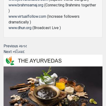
www.brahmsamaj.org
(Connecting Brahmins together
)
www.virtualfollow.com
(Increase followers
dramatically )
www.dhun.org
(Broadcast Live )
Post
Previous
Previous
માતર
Next
post:
Next
નડિયાદ
navigation
post: