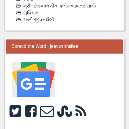
શ્રીમદભગવતગીતા શ્લોક ભાષાંતર સાથેઃ
સુવિચાર
સ્ત્રી જીવનશૈલી
Spread the Word - jeevan shailee