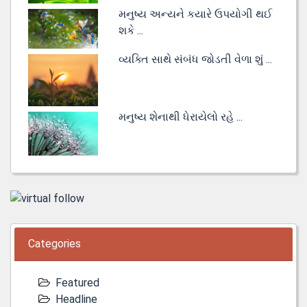
મનુષ્ય અન્યને કયારે ઉપયોગી થઈ
શકે ...
વ્યક્તિ સાથે સંબંધ જોડતી વેળા શું ...
મનુષ્ય શેનાથી ધેરાયેલો રહે ...
Categories
Featured
Headline