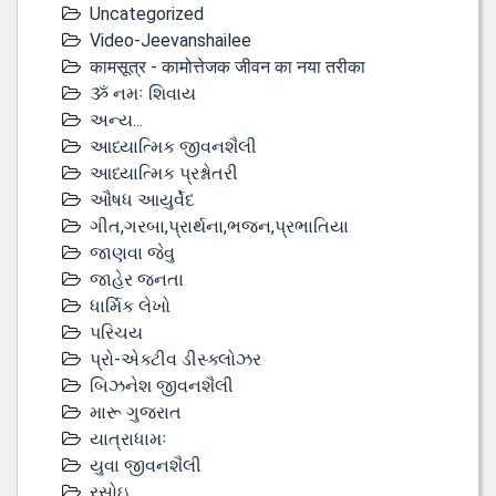
Uncategorized
Video-Jeevanshailee
कामसूत्र - कामोत्तेजक जीवन का नया तरीका
ૐ નમઃ શિવાય
અન્ય...
આધ્યાત્મિક જીવનશૈલી
આધ્યાત્મિક પ્રશ્નોતરી
ઔષધ આયુર્વેદ
ગીત,ગરબા,પ્રાર્થના,ભજન,પ્રભાતિયા
જાણવા જેવુ
જાહેર જનતા
ધાર્મિક લેખો
પરિચય
પ્રો-એક્ટીવ ડીસ્‍ક્લોઝર
બિઝનેશ જીવનશૈલી
મારૂ ગુજરાત
યાત્રાધામઃ
યુવા જીવનશૈલી
રસોઇ