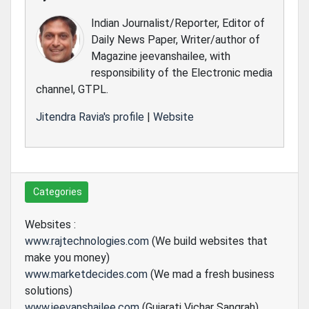
Indian Journalist/Reporter, Editor of
Daily News Paper, Writer/author of
Magazine jeevanshailee, with
responsibility of the Electronic media
channel, GTPL.
Jitendra Ravia's profile
|
Website
Categories
Websites :
www.rajtechnologies.com
(We build websites that
make you money)
www.marketdecides.com
(We mad a fresh business
solutions)
www.jeevanshailee.com
(Gujarati Vichar Sangrah)