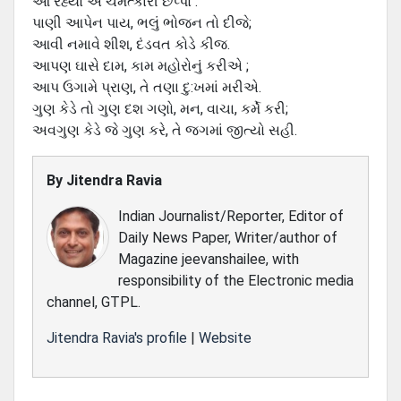
આ રહ્યો એ ચમત્‍કારી છપ્‍પો :
પાણી આપેન પાય, ભલું ભોજન તો દીજે;
આવી નમાવે શીશ, દંડવત કોડે કીજ.
આપણ ઘાસે દામ, કામ મહોરોનું કરીએ ;
આપ ઉગામે પ્રાણ, તે તણા દુ:ખમાં મરીએ.
ગુણ કેડે તો ગુણ દશ ગણો, મન, વાચા, કર્મે કરી;
અવગુણ કેડે જે ગુણ કરે, તે જગમાં જીત્‍યો સહી.
By
Jitendra Ravia
Indian Journalist/Reporter, Editor of
Daily News Paper, Writer/author of
Magazine jeevanshailee, with
responsibility of the Electronic media
channel, GTPL.
Jitendra Ravia's profile
|
Website