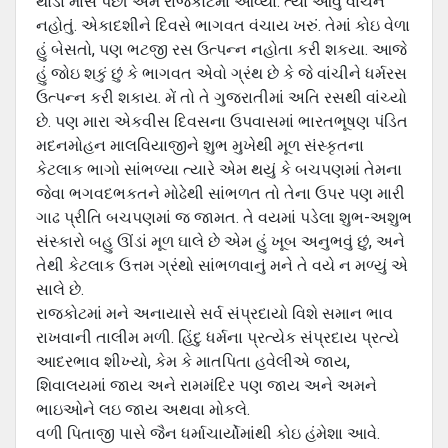
થોડા માસ પછી અમે રાજકોટમાં આવ્‍યા. ત્‍યાં આવું વાચન
નહોતું. એકાદશીને દિવસે ભાગવત વંચાય ખરું. તેમાં કોઇ વેળા
હું બેસતો, પણ ભટજી રસ ઉત્‍પન્‍ન નહોતા કરી શકયા. આજે
હું જોઇ શકું છું કે ભાગવત એવો ગ્રંથ છે કે જે વાંચીને ધર્મરસ
ઉત્‍પન્‍ન કરી શકાય. મેં તો તે ગુજરાતીમાં અતિ રસથી વાંચ્યો
છે. પણ મારા એકવીસ દિવસના ઉપવાસમાં ભારતભૂષણ પંડિત
મદનમોહન માલવિયાજીને શુભ મુખેથી મૂળ સંસ્‍કૃતના
કેટલાક ભાગો સાંભળ્યા ત્‍યારે એમ થયું કે બચપણમાં તેમના
જેવા ભગવદભકતને મોઢેથી સાંભળત તો તેના ઉપર પણ મારી
ગાઢ પ્રીતિ બચપણમાં જ જામત. તે વયમાં પડેલા શુભ-અશુભ
સંસ્‍કારો બહુ ઊંડાં મૂળ ઘાલે છે એમ હું ખૂબ અનુભવું છું, અને
તેથી કેટલાક ઉત્તમ ગ્રંથો સાંભળવાનું મને તે વયે ન મળ્યું એ
સાલે છે.
રાજકોટમાં મને અનાયાસે સર્વ સંપ્રદાયો વિશે સમાન ભાવ
રાખવાની તાલીમ મળી. હિંદુ ધર્મના પ્રત્‍યેક સંપ્રદાય પ્રત્‍યે
આદરભાવ શીખ્‍યો, કેમ કે માતપિતા હવેલીએ જાય,
શિવાલયમાં જાય અને રામમંદિર પણ જાય અને અમને
ભાઇઓને લઇ જાય અથવા મોકલે.
વળી પિતાજી પાસે જૈન ધર્માચાર્યોમાંથી કોઇ હંમેશા આવે.