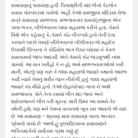
રામાયણનું પારાયણ હતી. પિતાશ્રીની માંદગીનો કેટલોક
સમય પોરબંદરમાં ગયેલો. અહીં તેઓ રામજીના મંદિરમાં રોજ
રાત્રે રામાયણ સાંભળતા. સંભળાવનાર રામચંદ્રજીના એક
પરમ ભકત, બીલેશ્ર્વરના લાધા મહારાજ કરીને હતા. તેમને
વિશે એક કહેવાતું કે, તેમને કોઢ નીકળ્યો હતો તેની દવા
કરવાને બદલે તેમણે બીલેશ્ર્વરનાં બીલીપત્ર જે મહાદેવ
ઉપરથી ઊતરતાં તે કોઢિયેલ ભાગ ઉપર બાંધ્‍યાં ને કેવળ
રામનામનો જાપ આદર્યો. અંતે તેમનો કોઢ જડમૂળથી નાશ
પામ્યો. આ વાત ખરીહો કે ન હો, અમે સાંભળનારાઓએ ખરી
માની. એટલું પણ ખરું કે લાધા મહારાજે જયારે કથાનો આરંભ
કર્યો ત્‍યારે તેમનું શરીર તદ્દન નીરોગી હતું. લાધા મહારાજે
જયારે કંઠ મીઠો હતો. તેઓ દોહાચોપાઇ ગાતા ને અર્થ
સમજાવતા. પોતે તેના રસમાં લીન થઇ જતા અને
શ્રોતાજનને લીન કરી મૂકતા. મારી ઉંમર આ સમયે તેર
વર્ષની હશે, પણ મને તેમના વાચનમાં ખૂબ રસ આવતો એ યાદ
છે. આ રામાયણ – શ્રવણ મારા રામાયણ પરના અત્‍યંત
પ્રેમનો પાયો છે. આજે હું તુલસીદાસના રામાયણને
ભકિતમાર્ગનો સર્વોત્તમ ગ્રંથ ગણું છું.