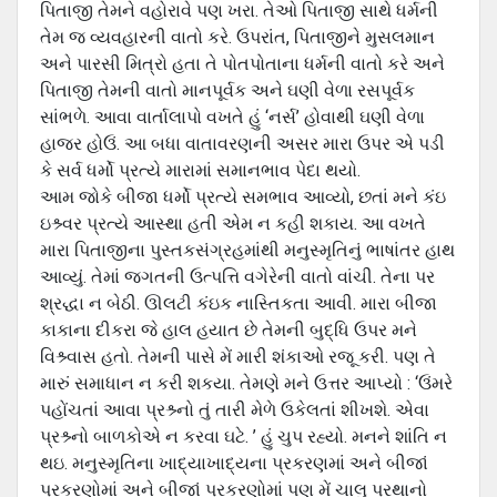
પિતાજી તેમને વહોરાવે પણ ખરા. તેઓ પિતાજી સાથે ધર્મની
તેમ જ વ્‍યવહારની વાતો કરે. ઉપરાંત, પિતાજીને મુસલમાન
અને પારસી મિત્રો હતા તે પોતપોતાના ધર્મની વાતો કરે અને
પિતાજી તેમની વાતો માનપૂર્વક અને ઘણી વેળા રસપૂર્વક
સાંભળે. આવા વાર્તાલાપો વખતે હું ‘નર્સ’ હોવાથી ઘણી વેળા
હાજર હોઉં. આ બધા વાતાવરણની અસર મારા ઉપર એ પડી
કે સર્વ ધર્મો પ્રત્યે મારામાં સમાનભાવ પેદા થયો.
આમ જોકે બીજા ધર્મો પ્રત્‍યે સમભાવ આવ્‍યો, છતાં મને કંઇ
ઇશ્ર્વર પ્રત્‍યે આસ્‍થા હતી એમ ન કહી શકાય. આ વખતે
મારા પિતાજીના પુસ્‍તકસંગ્રહમાંથી મનુસ્‍મૃતિનું ભાષાંતર હાથ
આવ્‍યું. તેમાં જગતની ઉત્પત્તિ વગેરેની વાતો વાંચી. તેના પર
શ્રદ્ધા ન બેઠી. ઊલટી કંઇક નાસ્તિકતા આવી. મારા બીજા
કાકાના દીકરા જે હાલ હયાત છે તેમની બુદ્ધિ ઉપર મને
વિશ્ર્વાસ હતો. તેમની પાસે મેં મારી શંકાઓ રજૂ કરી. પણ તે
મારું સમાધાન ન કરી શકયા. તેમણે મને ઉત્તર આપ્‍યો : ‘ઉંમરે
પહોંચતાં આવા પ્રશ્ર્નો તું તારી મેળે ઉકેલતાં શીખશે. એવા
પ્રશ્ર્નો બાળકોએ ન કરવા ઘટે. ’ હું ચુપ રહ્યો. મનને શાંતિ ન
થઇ. મનુસ્‍મૃતિના ખાદ્યાખાદ્યના પ્રકરણમાં અને બીજાં
પ્રકરણોમાં અને બીજાં પ્રકરણોમાં પણ મેં ચાલુ પ્રથાનો