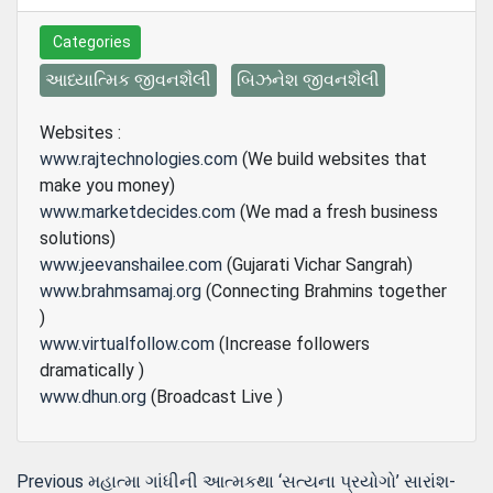
Categories
આધ્યાત્મિક જીવનશૈલી
બિઝનેશ જીવનશૈલી
Websites :
www.rajtechnologies.com
(We build websites that
make you money)
www.marketdecides.com
(We mad a fresh business
solutions)
www.jeevanshailee.com
(Gujarati Vichar Sangrah)
www.brahmsamaj.org
(Connecting Brahmins together
)
www.virtualfollow.com
(Increase followers
dramatically )
www.dhun.org
(Broadcast Live )
Post
Previous
Previous
મહાત્મા ગાંધીની આત્મકથા ‘સત્યના પ્રયોગો’ સારાંશ-