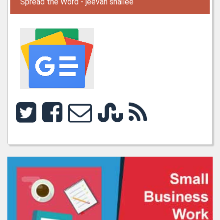
Spread the Word - jeevan shailee