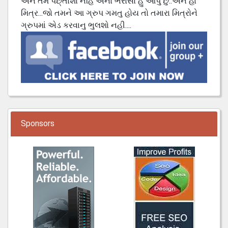
અને તમે પછ્તાશો નહિ એનો ભરોસો હું આપું છું..અને હા
મિત્ર...જો તમને આ ગ્રુપ ગમતુ હોય તો તમારા મિત્રોને
ગ્રુપમાં એડ કરવાનુ ભુલશો નહી....
Sponsors