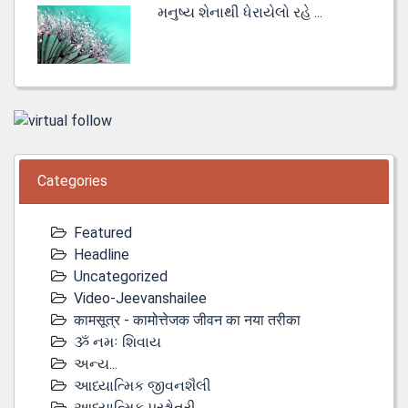
મનુષ્ય શેનાથી ધેરાયેલો રહે ...
Categories
Featured
Headline
Uncategorized
Video-Jeevanshailee
कामसूत्र - कामोत्तेजक जीवन का नया तरीका
ૐ નમઃ શિવાય
અન્ય...
આધ્યાત્મિક જીવનશૈલી
આધ્યાત્મિક પ્રશ્નોતરી