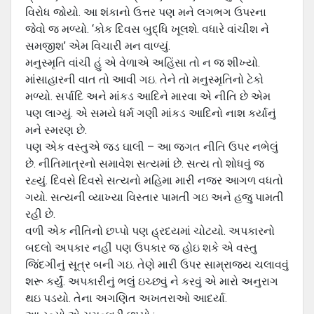
વિરોધ જોયો. આ શંકાનો ઉત્તર પણ મને લગભગ ઉપરના
જેવો જ મળ્યો. ‘કોક દિવસ બુદ્ધિ ખૂલશે. વધારે વાંચીશ ને
સમજીશ’ એમ વિચારી મન વાળ્યું.
મનુસ્‍મૃતિ વાંચી હું એ વેળાએ અહિંસા તો ન જ શીખ્‍યો.
માંસાહારની વાત તો આવી ગઇ. તેને તો મનુસ્‍મૃતિનો ટેકો
મળ્યો. સર્પાદિ અને માંકડ આદિને મારવા એ નીતિ છે એમ
પણ લાગ્‍યું. એ સમયે ધર્મ ગણી માંકડ આદિનો નાશ કર્યાનું
મને સ્‍મરણ છે.
પણ એક વસ્‍તુએ જડ ઘાલી – આ જગત નીતિ ઉપર નભેલું
છે. નીતિમાત્રનો સમાવેશ સત્‍યમાં છે. સત્‍ય તો શોધવું જ
રહ્યું. દિવસે દિવસે સત્‍યનો મહિમા મારી નજર આગળ વધતો
ગયો. સત્‍યની વ્‍યાખ્‍યા વિસ્‍તાર પામતી ગઇ અને હજુ પામતી
રહી છે.
વળી એક નીતિનો છપ્‍પો પણ હ્રદયમાં ચોટયો. અપકારનો
બદલો અપકાર નહીં પણ ઉપકાર જ હોઇ શકે એ વસ્‍તુ
જિંદગીનું સૂત્ર બની ગઇ. તેણે મારી ઉપર સામ્રાજય ચલાવવું
શરૂ કર્યું. અપકારીનું ભલું ઇચ્‍છવું ને કરવું એ મારો અનુરાગ
થઇ પડયો. તેના અગણિત અખતરાઓ આદર્યા.