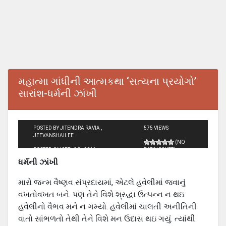
મહાત્મા ગાંધીની આત્મકથા ‘સત્યના પ્રયોગો’
સારાંશ-ધર્મની ઝાંખી
POSTED BY JITENDRA RAVIA ,
575 VIEWS
JEEVANSHAILEE
(NO
POSTED ON SEP - 30 - 2011
RATINGS YET)
ધર્મની ઝાંખી
મારો જન્‍મ વૈષ્‍ણવ સંપ્રદાયમાં, એટલે હવેલીમાં જવાનું
વખતોવખત બને. પણ તેને વિશે શ્રદ્ધા ઉત્‍પન્‍ન ન થઇ.
હવેલીનો વૈભવ મને ન ગમ્‍યો. હવેલીમાં ચાલતી અનીતિની
વાતો સાંભળતો તેથી તેને વિશે મન ઉદાસ થઇ ગયું. ત્‍યાંથી