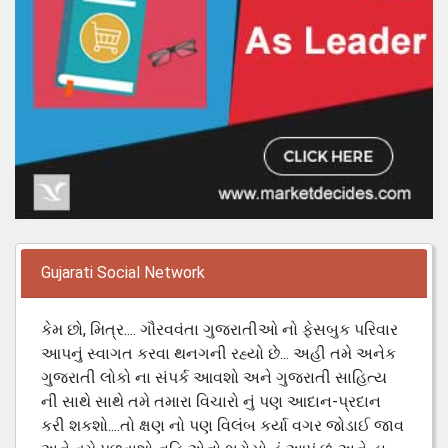
Gujarati Social Network
કેમ છો, મિત્ર.... ગૌરવવંતા ગુજરાતીઓ નો ફેસબુક પરિવાર
આપનું સ્વાગત કરવા થનગની રહ્યો છે... અહી તમે અનેક
ગુજરાતી લોકો ના સંપર્ક આવશો અને ગુજરાતી સાહિત્ય
ની સાથે સાથે તમે તમારા વિચારો નું પણ આદાન-પ્રદાન
કરી શકશો....તો ક્ષણ નો પણ વિલંબ કર્યા વગર જોડાઈ જાવ