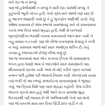
મને કંઇ જ ન મળ્યું.
પણ જે હવેલીમાંથી ન મળ્યું તે મારી દાઇ પાસેથી મળ્યું. તે
કુટુંબની જૂની નોકર હતી. તેનો પ્રેમ મને આજે પણ યાદ છે.
હું આગળ જણાવી ગયો છું કે હું ભુતપ્રેત આદિથી ડરતો. તેનું
ઔષધ રામનામ છે એમ રંભાએ સમજાવ્‍યું. મને તો રામનામના
કરતાં રંભા ઉપર વધારે શ્રદ્ધા હતી, તેથી મેં બાળવયે
ભૂતપ્રેતાદિના ભયથી બચવા રામનામનો જાપ શરૂ કર્યો. તે
બહુ સમય ન ટકયો. પણ જે બીજ બચપણમાં રોપાયું તે બળી
ન ગયું. રામનામ આજે મારે સારુ અમોદ્ય શકિત છે, તેનું
કારણ હું રંભાબાઇએ રોપેલું બીજ ગણું છું.
આ જ અરસામાં મારા એક કાકાના દીકરા જે રામાયણના
ભકત હતા તેમણે અમ બે ભાઇઓને સારુ રામરક્ષાનો પાઠ
શીખવવાનો પ્રબંધ કર્યો. અમે તો મોઢે કરીને પ્રાતઃકાળમાં
સ્‍નાન પછી હંમેશાં પઢી જવાનો નિયમ કર્યો. પોરબંદરમાં રહ્યા
ત્‍યાં લગી તો આ નભ્‍યું. રાજકોટના વાતાવરણમાં તે ભૂંસાઇ
ગયું. આ ક્રિયા વિશે પણ ખાસ શ્રદ્ધા નહોતી. પેલા વડીલ
ભાઇના પ્રત્‍યે માન હતું તેથી અને કંઇક રામરક્ષા શુદ્ધ
ઉચ્‍ચારથી પઢી જવાય છે એ અભિમાનથી તેનો પાઠ થતો.
પણ જે વસ્‍તુએ મારા મન ઉપર ઊંડી છાપ પાડી તે તો