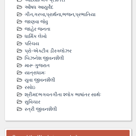
ઔષધ આયુર્વેદ
ગીત,ગરબા,પ્રાર્થના,ભજન,પ્રભાતિયા
જાણવા જેવુ
જાહેર જનતા
ધાર્મિક લેખો
પરિચય
પ્રો-એક્ટીવ ડીસ્‍ક્લોઝર
બિઝનેશ જીવનશૈલી
મારૂ ગુજરાત
યાત્રાધામઃ
યુવા જીવનશૈલી
રસોઇ
શ્રીમદભગવતગીતા શ્લોક ભાષાંતર સાથેઃ
સુવિચાર
સ્ત્રી જીવનશૈલી