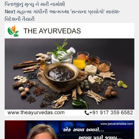
post:
પિતાજીનું મૃત્‍યુ ને મારી નામોશી
navigation
Next
Next
મહાત્મા ગાંધીની આત્મકથા ‘સત્યના પ્રયોગો’ સારાંશ-
post:
વિદેશની તૈયારી