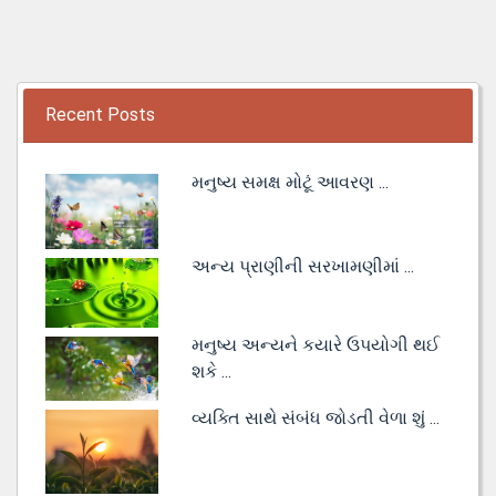
Recent Posts
મનુષ્ય સમક્ષ મોટૂં આવરણ ...
અન્ય પ્રાણીની સરખામણીમાં ...
મનુષ્ય અન્યને કયારે ઉપયોગી થઈ
શકે ...
વ્યક્તિ સાથે સંબંધ જોડતી વેળા શું ...