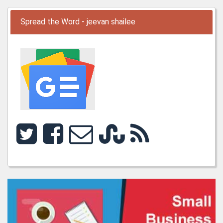
Spread the Word - jeevan shailee