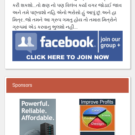
કરી શકશો....તો ક્ષણ નો પણ વિલંબ કર્યા વગર જોડાઈ જાવ
અને તમે પછ્તાશો નહિ એનો ભરોસો હું આપું છું..અને હા
મિત્ર...જો તમને આ ગ્રુપ ગમતુ હોય તો તમારા મિત્રોને
ગ્રુપમાં એડ કરવાનુ ભુલશો નહી....
Sponsors