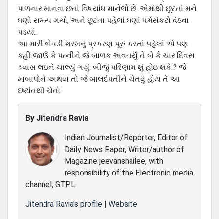
પાળનાર માનવા છતાં વિષયાંધ માનેલો છે. એમાંથી છૂટતાં મને
ઘણો સમય ગયો, અને છૂટતા પહેલાં ઘણાં ધર્મસંકટો વેઠવા
પડયાં.
આ મારી બેવડી શરમનું પ્રકરણ પૂરું કરતાં પહેલાં એ પણ
કહી જાઉં કે પત્‍નીને જે બાળક અવતર્યું તે બે કે ચાર દિવસ
શ્ર્વાસ લઇને ચાલ્‍યું ગયું. બીજું પરિણામ શું હોઇ શકે ? જે
માબાપોને અથવા તો જે બાલદંપતીને ચેતવું હોય તે આ
દષ્‍ટાંતથી ચેતો.
By
Jitendra Ravia
Indian Journalist/Reporter, Editor of
Daily News Paper, Writer/author of
Magazine jeevanshailee, with
responsibility of the Electronic media
channel, GTPL.
Jitendra Ravia's profile
|
Website