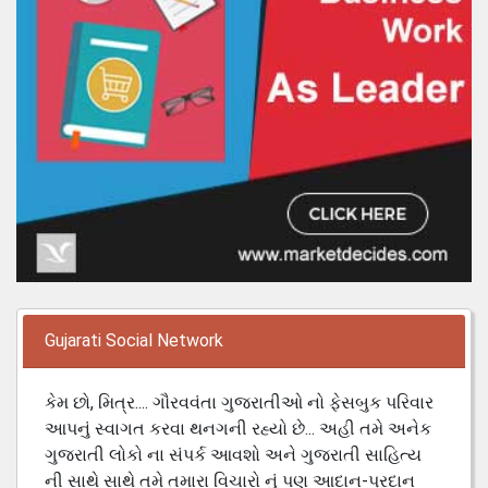
Gujarati Social Network
કેમ છો, મિત્ર.... ગૌરવવંતા ગુજરાતીઓ નો ફેસબુક પરિવાર
આપનું સ્વાગત કરવા થનગની રહ્યો છે... અહી તમે અનેક
ગુજરાતી લોકો ના સંપર્ક આવશો અને ગુજરાતી સાહિત્ય
ની સાથે સાથે તમે તમારા વિચારો નું પણ આદાન-પ્રદાન