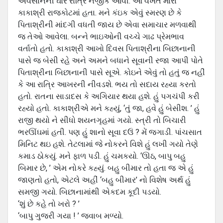
અવસાનની ઘોર રાત્રિ નજીક આવી. આ વખતે મારા
કાકાશ્રી રાજકોટમાં હતા. મને કંઇક એવું સ્‍મરણ છે કે
પિતાશ્રીની માંદગી વધતી જાય છે એવા સમાચાર મળવાથી
જ તેઓ આવેલા. બન્‍ને ભાઇઓની વચ્‍ચે ગાઢ પ્રેમભાવ
વર્તાતો હતો. કાકાશ્રી આખો દિવસ પિતાશ્રીના બિછાનાની
પાસે જ બેસી રહે અને અમને બધાને સૂવાની રજા આપી પોતે
પિતાશ્રીના બિછાનાની પાસે સૂએ. કોઇને એવું તો હતું જ નહીં
કે આ રાત્રિ આખરની નીવડશે. ભય તો સદાય રહ્યા કરતો
હતો. રાતના સાડાદસ કે અગિયાર થયા હશે. હું પગચંપી કરી
રહ્યો હતો. કાકાશ્રીએ મને કહ્યું, ‘તું જા, હવે હું બેસીશ. ’ હું
રાજી થયો ને સીધો શયનગૃહમાં ગયો. સ્‍ત્રી તો બિચારી
ભરઊંઘમાં હતી. પણ હું શાનો સૂવા દઉં ? મેં જગાડી. પાંચસાત
મિનિટ થઇ હશે. તેટલામાં જે નોકરને વિશે હું લખી ગયો તેણે
કમાડ ઠોકયું. મને ફાળ પડી. હું ચમકયો. ‘ઊઠ, બાપુ બહુ
બિમાર છે, ’ એમ નોકરે કહ્યું. બહુ બીમાર તો હતા જ એ હું
જાણતો હતો, એટલે અહીં ‘બહુ બીમાર’ નો વિશેષ અર્થ હું
સમજી ગયો. બિછાનામાંથી એકદમ કૂદી પડયો.
‘શું છે કહે તો ખરો ? ’
‘બાપુ ગુજરી ગયા ! ’ જવાબ મળ્યો.