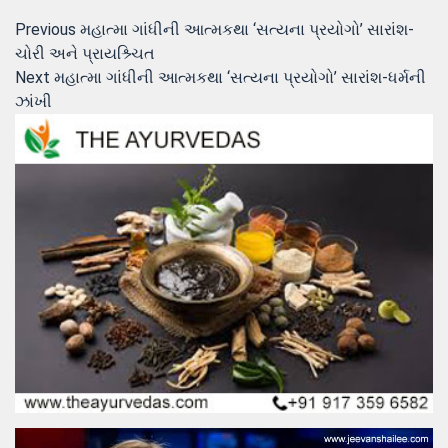
Post
Previous
Previous
મહાત્મા ગાંધીની આત્મકથા ‘સત્યના પ્રયોગો’ સારાંશ-
post:
ચોરી અને પ્રાયશ્ર્ચિત
navigation
Next
Next
મહાત્મા ગાંધીની આત્મકથા ‘સત્યના પ્રયોગો’ સારાંશ-ધર્મની
post:
ઝાંખી