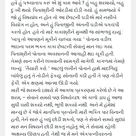
હવે હું પશ્ર્ચાતાપ કરું એ શું કામ આવે ? હું બહુ શરમાયો, બહુ
દુઃખી થયો. પિતાશ્રીની ઓરડીમાં દોડી ગયો. હું સમજયો કે
જો હું વિષયાંધ ન હોત તો આ છેવટની ઘડીએ મારે નસીબે
વિયોગ ન હોત, અને હું પિતાજીની અંતની ઘડીએ પગચંપી
કરતો હોત. હવે તો મારે કાકાશ્રીને મુખથી જ સાંભળવું રહ્યું :
‘બાપુ તો આપણને મૂકીને ચાલ્‍યા ગયા. ’ પોતાના વડીલ
ભાઇના પરમ ભકત કાકા છેવટની સેવાનું માન લઇ ગયા.
પિતાશ્રીને પોતાના અવસાનની આગાહી થઇ ચૂકી હતી.
તેમણે સાન કરીને લખવાની સામગ્રી માગેલી. કાગળમાં તેમણે
લખ્‍યું : ‘તૈયારી કરો. ’ આટલું લખીને પોતાને હાથે માદળિયું
બાંધેલું હતું તે તોડીને ફેકયું. સોનાની કંઠી હતી તે પણ તોડીને
ફેંકી. એક ક્ષણમાં આત્‍મા ઊડી ગયો.
મારી જે શરમનો ઇશારો મેં આગલા પ્રકરણમાં કરેલો છે તે આ
શરમ, – સેવાને સમયે પણ વિષયેચ્‍છા. એ કાળો ડાઘ હું આજ
સુધી ઘસી શકયો નથી, ભૂલી શકયો નથી. અને મેં હંમેશાં
માન્‍યું છે કે જોકે માતપિતા પ્રત્‍યેની મારી ભકિત પાર વિનાની
હતી, તેને સારું હું બધું છોડી શકતો, પણ તે સેવાને સમયે સુધ્‍ધાં
મારું મન વિષયને છોડી શકતું નહોતું એ, તે સેવામાં રહેલી
અક્ષમ્‍ય ઊણપ હતી. તેથી જ મેં મને એકપત્‍નીવ્રતનો