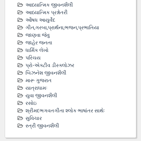
આધ્યાત્મિક જીવનશૈલી
આધ્યાત્મિક પ્રશ્નોતરી
ઔષધ આયુર્વેદ
ગીત,ગરબા,પ્રાર્થના,ભજન,પ્રભાતિયા
જાણવા જેવુ
જાહેર જનતા
ધાર્મિક લેખો
પરિચય
પ્રો-એક્ટીવ ડીસ્‍ક્લોઝર
બિઝનેશ જીવનશૈલી
મારૂ ગુજરાત
યાત્રાધામઃ
યુવા જીવનશૈલી
રસોઇ
શ્રીમદભગવતગીતા શ્લોક ભાષાંતર સાથેઃ
સુવિચાર
સ્ત્રી જીવનશૈલી