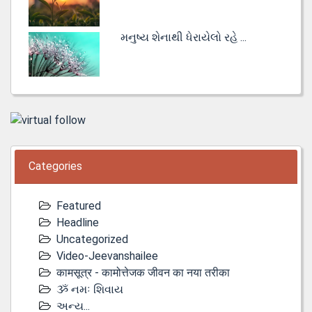
મનુષ્ય શેનાથી ધેરાયેલો રહે ...
Categories
Featured
Headline
Uncategorized
Video-Jeevanshailee
कामसूत्र - कामोत्तेजक जीवन का नया तरीका
ૐ નમઃ શિવાય
અન્ય...