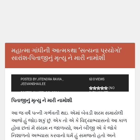
મહાત્મા ગાંધીની આત્મકથા ‘સત્યના પ્રયોગો’
સારાંશ-પિતાજીનું મૃત્‍યુ ને મારી નામોશી
POSTED BY JITENDRA RAVIA ,
630 VIEWS
JEEVANSHAILEE
(NO
POSTED ON SEP - 30 - 2011
RATINGS YET)
પિતાજીનું મૃત્‍યુ ને મારી નામોશી
આ જ વર્ષે પત્‍ની ગર્ભવતી થઇ. એમાં બેવડી શરમ સમાયેલી
આજે હું જોઇ શકું છું. એક તો એ કે વિદ્યાભ્યાસનો આ કાળ
હોવા છતાં મેં સંયમ ન જાળવ્‍યો, અને બીજી એ કે જોકે
નિશાળનો અભ્‍યાસ કરવાનો ધર્મ હું સમજતો હતો અને