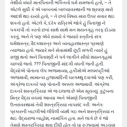
તેથીયે વધારે માતપિતાની ભકિતનો ધર્મ સમજતો હતો, – તે
એટલે સુધી કે એ બાબતમાં બાલ્યાવસ્‍થાની જ શ્રવણ મારો
આદર્શ થઇ રહ્યો હતો, – તે છતાં વિષય મારા ઉપર સવાર થઇ
શકતો હતો. એટલે કે, દરેક રાત્રિએ જોકે હું પિતાજી ને
પગચંપી તો કરતો છતાં સાથે સાથે મન શયનગૃહ તરફ દોડયા
કરતું, અને તે પણ એવે સમયે કે જયારે સ્‍ત્રીનો સંગ
ધર્મશાસ્‍ત્ર, વૈદકશાસ્‍ત્ર અને વ્‍યવહારશાસ્‍ત્ર પ્રમાણે
ત્‍યાજય હતો. જયારે મને સેવામાંથી છૂટી મળતી ત્‍યારે હું
રાજી થતો અને પિતાશ્રી ને પગે લાગીને સીધો શયનગૃહમાં
ચાલ્‍યો જતો. ??? પિતાજીની માંદગી વધતી જતી હતી.
વૈદ્યોએ પોતાના લેપ અજમાવ્‍યા, હકીમોએ મલમપટ્ટીઓ
અજમાવી, સામાન્‍ય હજામાદિની ઘરગથ્‍થુ દવાઓ પણ કરી;
અંગ્રેજ દાકતરે પણ પોતાની અક્કલ અજમાવી. અંગ્રેજ
દાકતરે શસ્‍ત્રક્રિયા એ જ ઇલાજ છે એમ સૂચવ્‍યું. કુટુંબના
મિત્ર વૈદ્ય વચમાં આવ્‍યા અને એમણે પિતાજીની
ઉત્તરાવસ્‍થામાં તેવી શસ્‍ત્રક્રિયા નાપસંદ કરી. અનેક
પ્રકારની બાટલીઓ લીધેલી વ્‍યર્થ ગઇ અને શસ્‍ત્રક્રિયા ન
થઇ. વૈદ્યરાજ બાહોશ, નામાંકિત હતા. મને લાગે છે કે જો
તેમણે શસ્‍ત્રક્રિયા થવા દીધી હોત તો ઘા રુઝાવામાં અડચણ