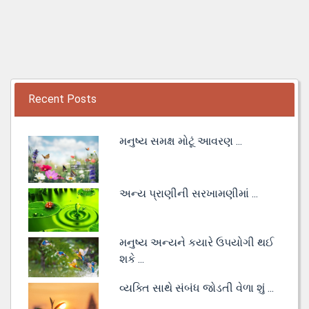
Recent Posts
મનુષ્ય સમક્ષ મોટૂં આવરણ ...
અન્ય પ્રાણીની સરખામણીમાં ...
મનુષ્ય અન્યને કયારે ઉપયોગી થઈ
શકે ...
વ્યક્તિ સાથે સંબંધ જોડતી વેળા શું ...