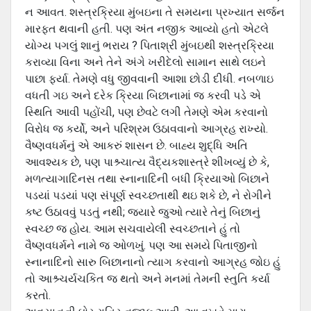
ન આવત. શસ્‍ત્રક્રિયા મુંબઇના તે સમયના પ્રખ્‍યાત સર્જન
મારફત થવાની હતી. પણ અંત નજીક આવ્‍યો હતો એટલે
યોગ્‍ય પગલું શાનું ભરાય ? પિતાશ્રી મુંબઇથી શસ્‍ત્રક્રિયા
કરાવ્‍યા વિના અને તેને અંગે ખરીદેલો સામાન સાથે લઇને
પાછા ફર્યા. તેમણે વધુ જીવવાની આશા છોડી દીધી. નબળાઇ
વધતી ગઇ અને દરેક ક્રિયા બિછાનામાં જ કરવી પડે એ
સ્થિતિ આવી પહોંચી, પણ છેવટે લગી તેમણે એમ કરવાનો
વિરોધ જ કર્યો, અને પરિશ્રમ ઉઠાવવાનો આગ્રહ રાખ્‍યો.
વૈષ્‍ણવધર્મનું એ આકરું શાસન છે. બાહ્ય શુદ્ધિ અતિ
આવશ્‍યક છે, પણ પાશ્ર્ચાત્‍ય વૈદ્યકશાસ્‍ત્રે શીખવ્‍યું છે કે,
મળત્‍યાગાદિનસ તથા સ્‍નાનાદિની બધી ક્રિયાઓ બિછાને
પડયાં પડયાં પણ સંપૂર્ણ સ્‍વચ્‍છતાથી થઇ શકે છે, ને રોગીને
કષ્‍ટ ઉઠાવવું પડતું નથી; જયારે જુઓ ત્‍યારે તેનું બિછાનું
સ્‍વચ્‍છ જ હોય. આમ સચવાયેલી સ્‍વચ્‍છતાને હું તો
વૈષ્‍ણવધર્મને નામે જ ઓળખું. પણ આ સમયે પિતાજીનો
સ્‍નાનાદિનો સારુ બિછાનાનો ત્‍યાગ કરવાનો આગ્રહ જોઇ હું
તો આશ્ર્ચર્યચકિત જ થતો અને મનમાં તેમની સ્‍તુતિ કર્યા
કરતો.