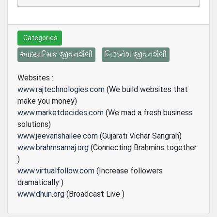
Categories
આધ્યાત્મિક જીવનશૈલી
બિઝનેશ જીવનશૈલી
Websites :
www.rajtechnologies.com
(We build websites that
make you money)
www.marketdecides.com
(We mad a fresh business
solutions)
www.jeevanshailee.com
(Gujarati Vichar Sangrah)
www.brahmsamaj.org
(Connecting Brahmins together
)
www.virtualfollow.com
(Increase followers
dramatically )
www.dhun.org
(Broadcast Live )