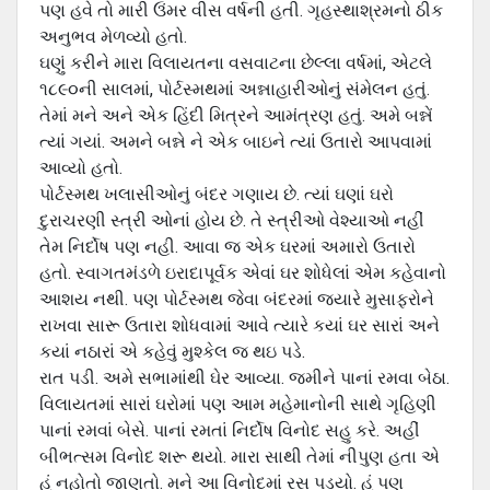
પણ હવે તો મારી ઉંમર વીસ વર્ષની હતી. ગૃહસ્થાશ્રમનો ઠીક
અનુભવ મેળવ્યો હતો.
ઘણું કરીને મારા વિલાયતના વસવાટના છેલ્લા વર્ષમાં, એટલે
૧૮૯૦ની સાલમાં, પોર્ટસ્મથમાં અન્નાહારીઓનું સંમેલન હતું.
તેમાં મને અને એક હિંદી મિત્રને આમંત્રણ હતું. અમે બન્નેં
ત્યાં ગયાં. અમને બન્ને ને એક બાઇને ત્યાં ઉતારો આપવામાં
આવ્યો હતો.
પોર્ટસ્મથ ખલાસીઓનું બંદર ગણાય છે. ત્યાં ઘણાં ઘરો
દુરાચરણી સ્ત્રી ઓનાં હોય છે. તે સ્ત્રીઓ વેશ્યાઓ નહીં
તેમ નિર્દોષ પણ નહી. આવા જ એક ઘરમાં અમારો ઉતારો
હતો. સ્વાગતમંડળે ઇરાદાપૂર્વક એવાં ઘર શોધેલાં એમ કહેવાનો
આશય નથી. પણ પોર્ટસ્મથ જેવા બંદરમાં જયારે મુસાફરોને
રાખવા સારૂ ઉતારા શોધવામાં આવે ત્યારે કયાં ઘર સારાં અને
કયાં નઠારાં એ કહેવું મુશ્કેલ જ થઇ પડે.
રાત પડી. અમે સભામાંથી ઘેર આવ્યા. જમીને પાનાં રમવા બેઠા.
વિલાયતમાં સારાં ઘરોમાં પણ આમ મહેમાનોની સાથે ગૃહિણી
પાનાં રમવાં બેસે. પાનાં રમતાં નિર્દોષ વિનોદ સહુ કરે. અહીં
બીભત્સમ વિનોદ શરૂ થયો. મારા સાથી તેમાં નીપુણ હતા એ
હું નહોતો જાણતો. મને આ વિનોદમાં રસ પડયો. હું પણ