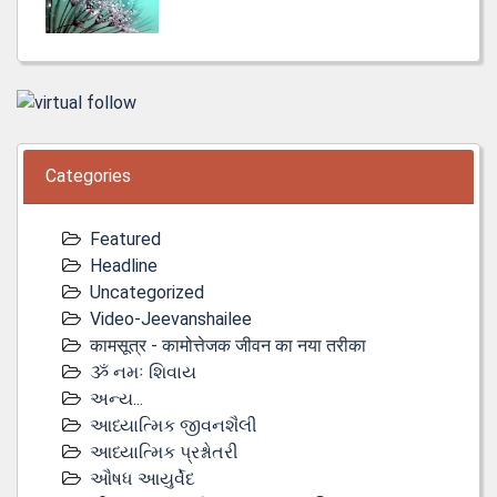
Categories
Featured
Headline
Uncategorized
Video-Jeevanshailee
कामसूत्र - कामोत्तेजक जीवन का नया तरीका
ૐ નમઃ શિવાય
અન્ય...
આધ્યાત્મિક જીવનશૈલી
આધ્યાત્મિક પ્રશ્નોતરી
ઔષધ આયુર્વેદ