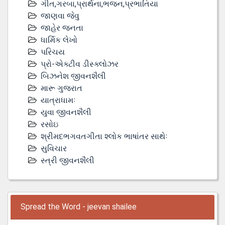
ગીત,ગરબા,પ્રાર્થના,ભજન,પ્રભાતિયા
જાણવા જેવુ
જાહેર જનતા
ધાર્મિક લેખો
પરિચય
પ્રો-એક્ટીવ ડીસ્‍ક્લોઝર
બિઝનેશ જીવનશૈલી
મારૂ ગુજરાત
યાત્રાધામઃ
યુવા જીવનશૈલી
રસોઇ
શ્રીમદભગવતગીતા શ્લોક ભાષાંતર સાથેઃ
સુવિચાર
સ્ત્રી જીવનશૈલી
Spread the Word - jeevan shailee