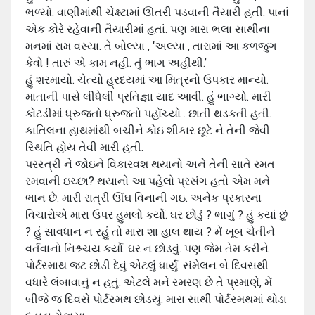
ભળ્યો. વાણીમાંથી ચેક્ષ્ટામાં ઊતરી પડવાની તૈયારી હતી. પાનાં
એક કોરે રહેવાની તૈયારીમાં હતાં. પણ મારા ભલા સાથીના
મનમાં રામ વસ્યા. તે બોલ્યા , ‘અલ્યા , તારામાં આ કળજુગ
કેવો ! તારું એ કામ નહીં. તું ભાગ અહીંથી.’
હું શરમાયો. ચેત્યો હ્રદયમાં આ મિત્રનો ઉપકાર માન્યો.
માતાની પાસે લીધેલી પ્રતિજ્ઞા યાદ આવી. હું ભાગ્યો. મારી
કોટડીમાં ધ્રુજતો ધ્રુજતો પહોંચ્યો . છાતી થડકતી હતી.
કાતિલના હાથમાંથી બચીને કોઇ શીકાર છૂટે ને તેની જેવી
સ્થિતિ હોય તેવી મારી હતી.
પરસ્ત્રી ને જોઇને વિકારવશ થયાનો અને તેની સાતે રમત
રમવાની ઇચ્છા? થયાનો આ પહેલો પ્રસંગ હતો એમ મને
ભાન છે. મારી રાત્રી ઊંઘ વિનાની ગઇ. અનેક પ્રકારના
વિચારોએ મારા ઉપર હુમલો કર્યો. ઘર છોડું ? ભાગું ? હું કયાં છું
? હું સાવધાન ન રહું તો મારા શા હાલ થાય ? મેં ખૂબ ચેતીને
વર્તવાનો નિશ્ર્ચય કર્યો. ઘર ન છોડવું. પણ જેમ તેમ કરીને
પોર્ટસ્માથ જટ છોડી દેવું એટલું ધાર્યું. સંમેલન બે દિવસથી
વધારે લંબાવાનું ન હતું. એટલે મને સ્મરણ છે તે પ્રમાણે, મેં
બીજે જ દિવસે પોર્ટસ્મથ છોડયું. મારા સાથી પોર્ટસ્મથમાં થોડા