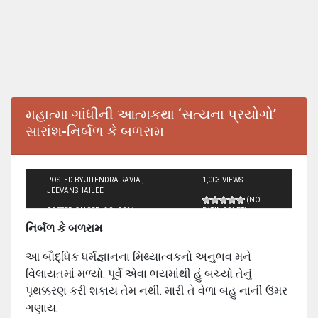
મહાત્મા ગાંધીની આત્મકથા ‘સત્યના પ્રયોગો’
સારાંશ-નિર્બળ કે બળરામ
POSTED BY JITENDRA RAVIA ,
1,003 VIEWS
JEEVANSHAILEE
(NO
POSTED ON SEP - 30 - 2011
RATINGS YET)
નિર્બળ કે બળરામ
આ બૌદ્ધિક ધર્મજ્ઞાનના મિથ્યાત્વકનો અનુભવ મને
વિલાયતમાં મળ્યો. પૂર્વે એવા ભયમાંથી હું બચ્યો તેનું
પૃથક્કરણ કરી શકાય તેમ નથી. મારી તે વેળા બહુ નાની ઉંમર
ગણાય.