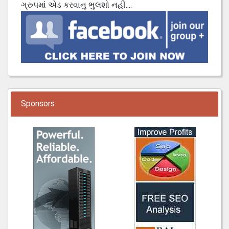
ગ્રુપમાં એડ કરવાનુ ભુલશો નહી....
Sponsors