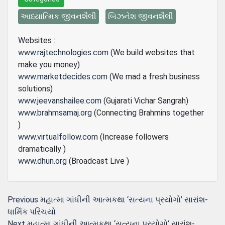
આધ્યાત્મિક જીવનશૈલી
બિઝનેશ જીવનશૈલી
Websites :
www.rajtechnologies.com
(We build websites that
make you money)
www.marketdecides.com
(We mad a fresh business
solutions)
www.jeevanshailee.com
(Gujarati Vichar Sangrah)
www.brahmsamaj.org
(Connecting Brahmins together
)
www.virtualfollow.com
(Increase followers
dramatically )
www.dhun.org
(Broadcast Live )
Post
Previous
Previous
મહાત્મા ગાંધીની આત્મકથા ‘સત્યના પ્રયોગો’ સારાંશ-
post:
ધાર્મિક પરિચયો
navigation
Next
Next
મહાત્મા ગાંધીની આત્મકથા ‘સત્યના પ્રયોગો’ સારાંશ-