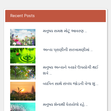
Recent Posts
મનુષ્ય સમક્ષ મોટૂં આવરણ ...
અન્ય પ્રાણીની સરખામણીમાં ...
મનુષ્ય અન્યને કયારે ઉપયોગી થઈ
શકે ...
વ્યક્તિ સાથે સંબંધ જોડતી વેળા શું ...
મનુષ્ય શેનાથી ધેરાયેલો રહે ...