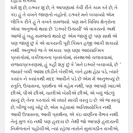
દહાડા રોકાયા.
ધર્મ શું છે, ઇશ્ર્વર શું છે, તે આપણામાં કેવી રીતે કામ કરે છે, તે
કંઇ હું તે વખતે જાણતો નહોતો. ઇશ્ર્વરે મને બચાવ્યો એમ
લૌકિક રીતે હું તે વખતે સમજયો. પણ મને વિવિધ ક્ષેત્રોના
એવા અનુભવો થયા છે. ‘ઇશ્ર્વરે ઉગાર્યો’ એ વાકયનો અર્થ
આજે હું બહુ સમજતો થયો છું. એમ જાણું છું. પણ સાથે એ
પણ જાણું છું કે એ વાકયની પૂરી કિંમત હજી આંકી શકાયો
નથી. અનુભવે જ તે અંકાય. પણ ઘણા આધ્યાત્મિક
પ્રસંગોમાં, વકીલાતના પ્રસંગોમાં, સંસ્થાઓ ચલાવવામાં,
રાજયપ્રકરણમાં, હું કહી શકું છું કે ‘મને ઇશ્ર્વરે બચાવ્યો, છે. ’
જયારે બધી આશા છોડીને બેસીએ, બંને હાથ હેઠા પડે, ત્યારે
કયાંક ને કયાંકથી મદદ આવીને પડે છે એમ મેં અનુભવ્યું છે.
સ્તુતિ, ઉપાસના, પ્રાર્થના એ વહેમ નથી, પણ આપણે ખાઇએ
છીએ, પીએ છીએ, ચાલીએ બેસીએ છીએ, એ બધું જેટલું
સાચું છે, તેના કરતાંયે એ વધારે સાચી વસ્તુ ઇ છે. એ જ સાચું
છે, બીજું બધું ખોટું છે, એમ કહેવામાં અતિશયોકિત નથી.
આવી ઉપાસના, આવી પ્રાર્થના, એ કંઇ વાણીના વૈભવ નથી.
તેનું મુળ કંઠ નથી પણ હ્રદય છે. તેથી જો આપણે હ્રદયની
નિર્મળતાને પહોંચીએ, ત્યાં રહેલા તારોને સુસંગઠીત રાખીએ,