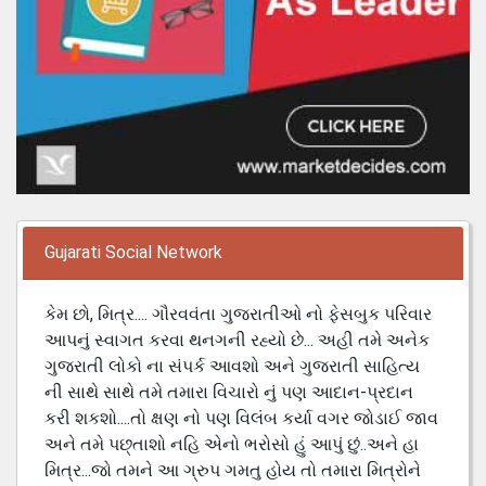
Gujarati Social Network
કેમ છો, મિત્ર.... ગૌરવવંતા ગુજરાતીઓ નો ફેસબુક પરિવાર
આપનું સ્વાગત કરવા થનગની રહ્યો છે... અહી તમે અનેક
ગુજરાતી લોકો ના સંપર્ક આવશો અને ગુજરાતી સાહિત્ય
ની સાથે સાથે તમે તમારા વિચારો નું પણ આદાન-પ્રદાન
કરી શકશો....તો ક્ષણ નો પણ વિલંબ કર્યા વગર જોડાઈ જાવ
અને તમે પછ્તાશો નહિ એનો ભરોસો હું આપું છું..અને હા
મિત્ર...જો તમને આ ગ્રુપ ગમતુ હોય તો તમારા મિત્રોને