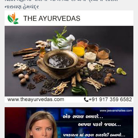
post:
નારાયણ હેમચંદ્ર