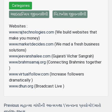
Categories
આધ્યાત્મિક જીવનશૈલી
બિઝનેશ જીવનશૈલી
Websites :
www.rajtechnologies.com
(We build websites that
make you money)
www.marketdecides.com
(We mad a fresh business
solutions)
www.jeevanshailee.com
(Gujarati Vichar Sangrah)
www.brahmsamaj.org
(Connecting Brahmins together
)
www.virtualfollow.com
(Increase followers
dramatically )
www.dhun.org
(Broadcast Live )
Post
Previous
Previous
મહાત્મા ગાંધીની આત્મકથા \’સત્યના પ્રયોગો\’મારો
post:
સારાંશ- જન્મ