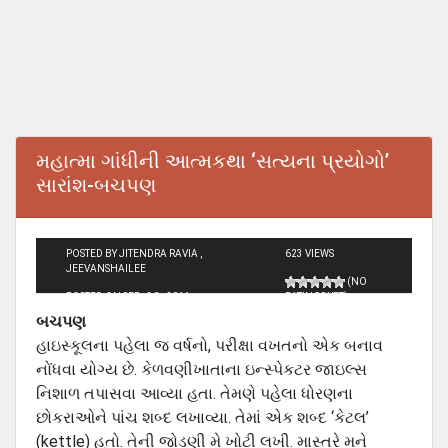
મહાત્મા ગાંધીની આત્મકથા ‘સત્યના પ્રયોગો’
સારાંશ-બચપણ
POSTED BY JITENDRA RAVIA ,
623 VIEWS
JEEVANSHAILEE
(NO
POSTED ON SEP - 30 - 2011
RATINGS YET)
બચપણ
હાઇસ્‍કૂલના પહેલા જ વર્ષનો, પરીક્ષા વખતનો એક બનાવ
નોંધવા યોગ્‍ય છે. કેળવણીખાતાના ઇન્‍સ્‍પેકટર જાઇલ્‍સ
નિશાળ તપાસવા આવ્‍યા હતા. તેમણે પહેલા ધોરણના
છોકરાઓને પાંચ શબ્‍દ લખાવ્‍યા. તેમાં એક શબ્‍દ ‘કેટલ’
(kettle) હતો. તેની જોડણી મે ખોટી લખી. માસ્‍તરે મને