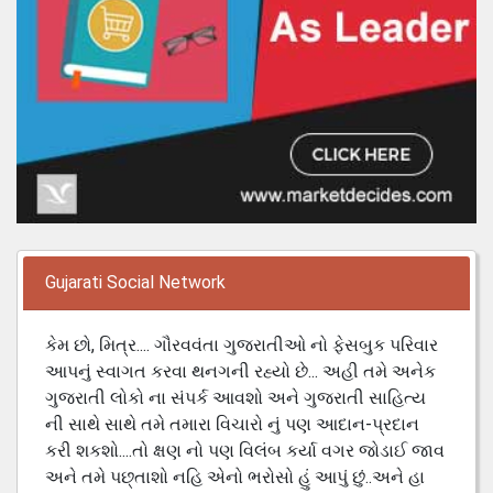
Gujarati Social Network
કેમ છો, મિત્ર.... ગૌરવવંતા ગુજરાતીઓ નો ફેસબુક પરિવાર
આપનું સ્વાગત કરવા થનગની રહ્યો છે... અહી તમે અનેક
ગુજરાતી લોકો ના સંપર્ક આવશો અને ગુજરાતી સાહિત્ય
ની સાથે સાથે તમે તમારા વિચારો નું પણ આદાન-પ્રદાન
કરી શકશો....તો ક્ષણ નો પણ વિલંબ કર્યા વગર જોડાઈ જાવ
અને તમે પછ્તાશો નહિ એનો ભરોસો હું આપું છું..અને હા