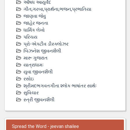
ઔષધ આયુર્વેદ
ગીત,ગરબા,પ્રાર્થના,ભજન,પ્રભાતિયા
જાણવા જેવુ
જાહેર જનતા
ધાર્મિક લેખો
પરિચય
પ્રો-એક્ટીવ ડીસ્‍ક્લોઝર
બિઝનેશ જીવનશૈલી
મારૂ ગુજરાત
યાત્રાધામઃ
યુવા જીવનશૈલી
રસોઇ
શ્રીમદભગવતગીતા શ્લોક ભાષાંતર સાથેઃ
સુવિચાર
સ્ત્રી જીવનશૈલી
Spread the Word - jeevan shailee