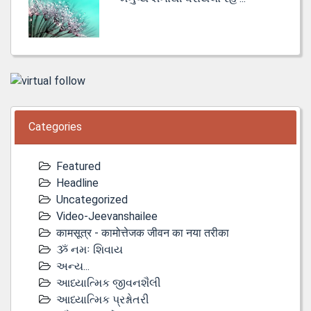
Categories
Featured
Headline
Uncategorized
Video-Jeevanshailee
कामसूत्र - कामोत्तेजक जीवन का नया तरीका
ૐ નમઃ શિવાય
અન્ય...
આધ્યાત્મિક જીવનશૈલી
આધ્યાત્મિક પ્રશ્નોતરી