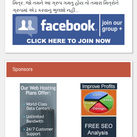
મિત્ર...જો તમને આ ગ્રુપ ગમતુ હોય તો તમારા મિત્રોને
ગ્રુપમાં એડ કરવાનુ ભુલશો નહી....
Sponsors