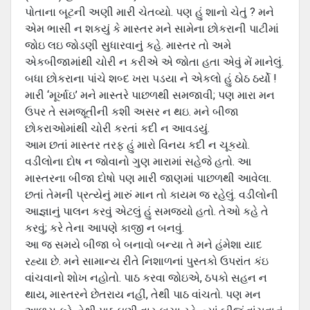
પોતાના બૂટની અણી મારી ચેતવ્‍યો. પણ હું શાનો ચેતું ? મને
એમ ભાસી ન શકયું કે માસ્‍તર મને સામેના છોકરાની પાટીમાં
જોઇ લઇ જોડણી સુધારવાનું કહે. માસ્‍તર તો અમે
એકબીજામાંથી ચોરી ન કરીએ એ જોતા હતા એવું મેં માનેલું.
બધા છોકરાના પાંચે શબ્‍દ ખરા પડયા ને એકલો હું ઠોઠ ઠર્યો !
મારી ‘મૂર્ખાઇ’ મને માસ્‍તરે પાછળથી સમજાવી; પણ મારા મન
ઉપર તે સમજૂતીની કશી અસર ન થઇ. મને બીજા
છોકરાઓમાંથી ચોરી કરતાં કદી ન આવડયું.
આમ છતાં માસ્‍તર તરફ હું મારો વિનય કદી ન ચૂકયો.
વડીલોના દોષ ન જોવાનો ગુણ મારામાં સહેજે હતો. આ
માસ્‍તરના બીજા દોષો પણ મારી જાણમાં પાછળથી આવેલા.
છતાં તેમની પ્રત્‍યેનું મારું માન તો કાયમ જ રહેલું. વડીલોની
આજ્ઞાનું પાલન કરવું એટલું હું સમજયો હતો. તેઓ કહે તે
કરવું; કરે તેના આપણે કાજી ન બનવું.
આ જ સમયે બીજા બે બનાવો બન્‍યા તે મને હંમેશા યાદ
રહ્યા છે. મને સામાન્‍ય રીતે નિશાળનાં પુસ્‍તકો ઉપરાંત કંઇ
વાંચવાનો શોખ નહોતો. પાઠ કરવા જોઇએ, ઠપકો સહન ન
થાય, માસ્‍તરને છેતરાય નહીં, તેથી પાઠ વાંચતો. પણ મન