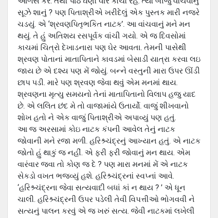
આળસ કરે. તેથી પાઠ ઘણી વાર કાચા રહે. ત્‍યાં બીજું વાંચવાનું
સૂઝે શાનું ? પણ પિતાશ્રીએ ખરીદેલું એક પુસ્‍તક મારી નજરે
ચડયું. એ ‘શ્રવણપિતૃભકિત નાટક’. આ વાંચવાનું મને મન
થયું. તે હું અતિશય રસપૂર્વક વાંચી ગયો. એ જ દિવસોમાં
કાચમાં ચિત્રો દેખાડનારા પણ ઘેર આવતા. તેમની પાસેથી
શ્રવણ પોતાનાં માતાપિતાને કાવડમાં બેસાડી યાત્રા કરવા લઇ
જાય છે એ દશ્‍ય પણ મેં જોયું. બન્‍ને વસ્‍તુની મારા ઉપર ઊંડી
છાપ પડી. મારે પણ શ્રવણ જેવા થવું એમ મનમાં થાય.
શ્રવણના મૃત્‍યુ સમયનો તેનાં માતાપિતાનો વિલાપ હજુ યાદ
છે. એ લલિત છંદ મે તો વાજામાંયે ઉતાર્યો. વાજું શીખવાનો
શોખ હતો ને એક વાજું પિતાશ્રીએ અપાવ્‍યું પણ હતું.
આ જ અરસામાં કોઇ નાટક કંપની આવેલ તેનું નાટક
જોવાની મને રજા મળી. હરિશ્ર્ચંદ્રનું આખ્‍યાન હતું. એ નાટક
જોતો હું થાકું જ નહીં. એ ફરી ફરી જોવાનું મન થાય. એમ
વારંવાર જવા તો કોણ જ દે ? પણ મારા મનમાં મેં એ નાટક
સેકડો વખત ભજવ્‍યું હશે. હરિશ્ર્ચંદ્રનાં સ્‍વપ્‍નાં આવે.
‘હરિશ્ર્ચંદ્રના જેવા સત્યવાદી બધાં કાં ન થાય ? ’ એ ધૂન
ચાલી. હરિશ્ર્ચંદ્રની ઉપર પડેલી તેવી વિપત્તીઓ ભોગવવી ને
સત્‍યનું પાલન કરવું એ જ ખરું સત્‍ય. જેવી નાટકમાં લખેલી