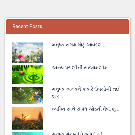
Recent Posts
મનુષ્ય સમક્ષ મોટૂં આવરણ ...
અન્ય પ્રાણીની સરખામણીમાં ...
મનુષ્ય અન્યને કયારે ઉપયોગી થઈ
શકે ...
વ્યક્તિ સાથે સંબંધ જોડતી વેળા શું ...
મનુષ્ય શેનાથી ધેરાયેલો રહે ...