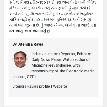
તેવી જ વિપદો હરિશ્ર્ચંદ્રને પડી હશે એમ મેં તો માની લીધેલું.
હરિશ્ર્ચંદ્રનાં દુઃખ જોઇ, તેનું સ્‍મરણ કરી હું ખૂબ રોયો છું.
આજે મારી બુદ્ધિ સમજે છે કે હરિશ્ર્ચંદ્ર કોઇ ઐતિહાસિક
વ્‍યકિત નહીં હોય. છતાં મારે મન હરિશ્ર્ચંદ્ર અને શ્રવણ
આજે પણ જીવતા છે. હું આજે એ નાટકો વાંચુ તો આજે પણ
મને આંસુ આવે એમ માનું છું.
By
Jitendra Ravia
Indian Journalist/Reporter, Editor of
Daily News Paper, Writer/author of
Magazine jeevanshailee, with
responsibility of the Electronic media
channel, GTPL.
Jitendra Ravia's profile
|
Website