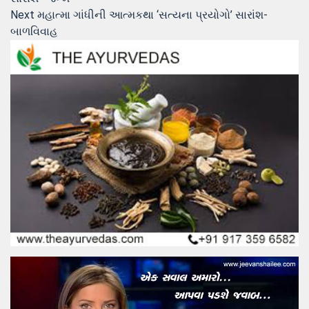
navigation
Next
Next
મહાત્મા ગાંધીની આત્મકથા ‘સત્યના પ્રયોગો’ સારાંશ-
post:
બાળવિવાહ