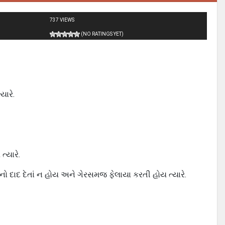
737 VIEWS
(NO RATINGS YET)
યારે.
્યારે.
દાદ દેતાં ન હોય અને ગેરસમજ ફેલાયા કરતી હોય ત્યારે.