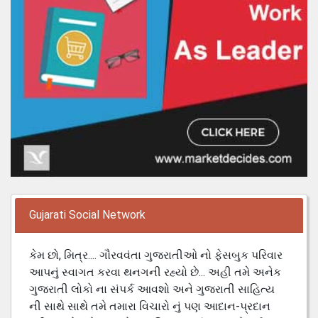
Gujarati Social Network
કેમ છો, મિત્ર.... ગૌરવવંતા ગુજરાતીઓ નો ફેસબુક પરિવાર
આપનું સ્વાગત કરવા થનગની રહ્યો છે... અહી તમે અનેક
ગુજરાતી લોકો ના સંપર્ક આવશો અને ગુજરાતી સાહિત્ય
ની સાથે સાથે તમે તમારા વિચારો નું પણ આદાન-પ્રદાન