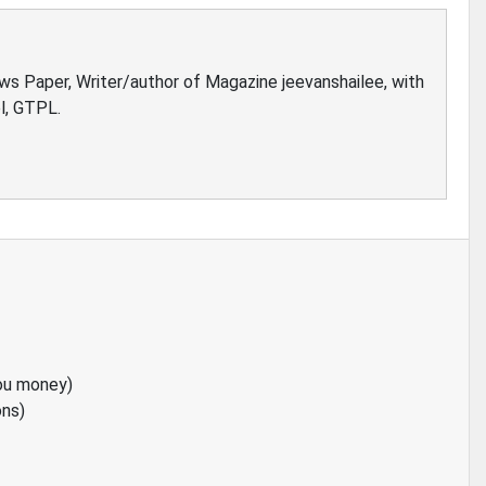
ews Paper, Writer/author of Magazine jeevanshailee, with
l, GTPL.
ou money)
ons)