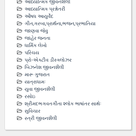
આધ્યાત્મિક જીવનશૈલી
આધ્યાત્મિક પ્રશ્નોતરી
ઔષધ આયુર્વેદ
ગીત,ગરબા,પ્રાર્થના,ભજન,પ્રભાતિયા
જાણવા જેવુ
જાહેર જનતા
ધાર્મિક લેખો
પરિચય
પ્રો-એક્ટીવ ડીસ્‍ક્લોઝર
બિઝનેશ જીવનશૈલી
મારૂ ગુજરાત
યાત્રાધામઃ
યુવા જીવનશૈલી
રસોઇ
શ્રીમદભગવતગીતા શ્લોક ભાષાંતર સાથેઃ
સુવિચાર
સ્ત્રી જીવનશૈલી