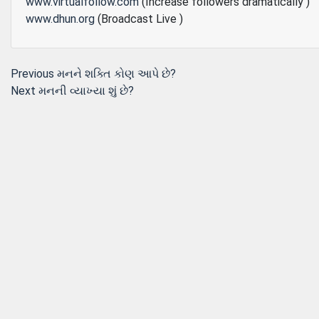
www.virtualfollow.com
(Increase followers dramatically )
www.dhun.org
(Broadcast Live )
Post
Previous
Previous
મનને શક્તિ કોણ આપે છે?
Next
post:
Next
મનની વ્યાખ્યા શું છે?
navigation
post: