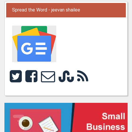
Spread the Word - jeevan shailee