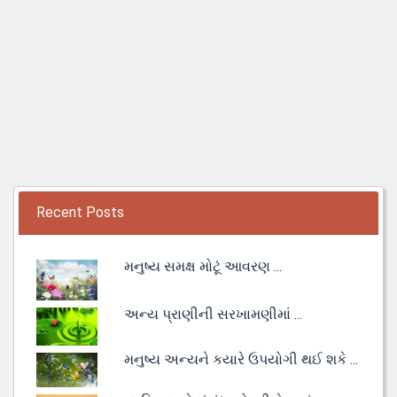
Recent Posts
મનુષ્ય સમક્ષ મોટૂં આવરણ ...
અન્ય પ્રાણીની સરખામણીમાં ...
મનુષ્ય અન્યને કયારે ઉપયોગી થઈ શકે ...