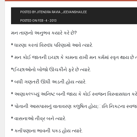
POSTED BY JITENDRA RAVIA , JEEVANSHAILEE
POSTED ON FEB - 4 - 2013
મન તાણનો અનુભવ કયારે કરે છે?
* ધારણા કરતાં વિરુધ્ધ પરિણામો આવે ત્યારે.
* મન કોઈ જાતની ઇચ્છા કે કામના રાખી મન કર્મમાં રવૃત થાય છે ત્
*ઈચ્છાઓનો બોજો ઊચકીને ફરે છે ત્યારે.
* બધી ગણતરી ઊધી અડતી હોય ત્યારે.
* અણાકલ્પ્પ્યું અનિષ્ટ બની જાય કે કોઈ સ્વજન વિસ્વાસધાત કરે ત
* પોતાની આસપાસનું વાતાવરણ કલુષિત હોય;ાતિ નિકટના સ્વજનો 
* વાસનાઓ તીવ્ર બને ત્યારે.
* કર્તાપણાના ભાવની પકડ હોય ત્યારે.