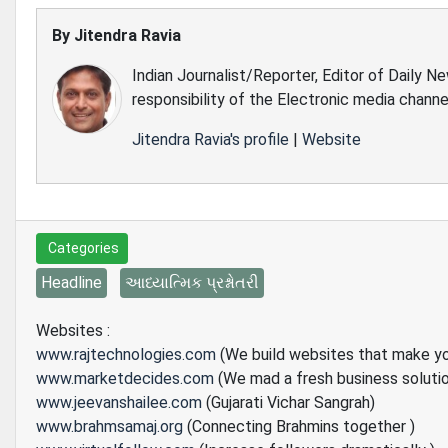
By
Jitendra Ravia
Indian Journalist/Reporter, Editor of Daily N
responsibility of the Electronic media channe
Jitendra Ravia's profile
|
Website
Categories
Headline
આધ્યાત્મિક પ્રશ્નોતરી
Websites :
www.rajtechnologies.com
(We build websites that make y
www.marketdecides.com
(We mad a fresh business soluti
www.jeevanshailee.com
(Gujarati Vichar Sangrah)
www.brahmsamaj.org
(Connecting Brahmins together )