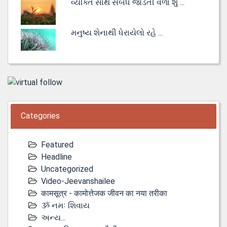
વ્યક્તિ સાથે સંબંધ જોડતી વેળા શું ...
મનુષ્ય શેનાથી ધેરાયેલો રહે ...
Categories
Featured
Headline
Uncategorized
Video-Jeevanshailee
कामसूत्र - कामोत्तेजक जीवन का नया तरीका
ૐ નમઃ શિવાય
અન્ય...