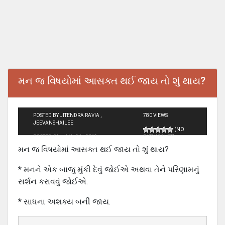
મન જ વિષયોમાં આસક્ત થઈ જાય તો શું થાય?
POSTED BY JITENDRA RAVIA ,
780 VIEWS
JEEVANSHAILEE
(NO
POSTED ON JAN - 31 - 2013
RATINGS YET)
મન જ વિષયોમાં આસક્ત થઈ જાય તો શું થાય?
* મનને એક બાજુ મુંકી દેવું જોઈએ અથવા તેને પરિણામનું
સર્શન કરાવવું જોઈએ.
* સાધના અશક્ય બની જાય.