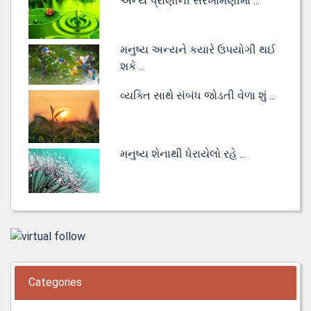
અન્ય પ્રાણીની સરખામણીમાં ...
મનુષ્ય અન્યને કયારે ઉપયોગી થઈ
શકે ...
વ્યક્તિ સાથે સંબંધ જોડતી વેળા શું ...
મનુષ્ય શેનાથી ધેરાયેલો રહે ...
Categories