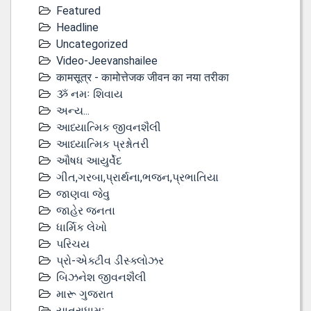
Featured
Headline
Uncategorized
Video-Jeevanshailee
कामसूत्र - कामोत्तेजक जीवन का नया तरीका
ૐ નમઃ શિવાય
અન્ય...
આધ્યાત્મિક જીવનશૈલી
આધ્યાત્મિક પ્રશ્નોતરી
ઔષધ આયુર્વેદ
ગીત,ગરબા,પ્રાર્થના,ભજન,પ્રભાતિયા
જાણવા જેવુ
જાહેર જનતા
ધાર્મિક લેખો
પરિચય
પ્રો-એક્ટીવ ડીસ્‍ક્લોઝર
બિઝનેશ જીવનશૈલી
મારૂ ગુજરાત
યાત્રાધામઃ