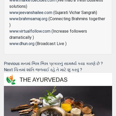
www.marketdecides.com
(We mad a fresh business
solutions)
www.jeevanshailee.com
(Gujarati Vichar Sangrah)
www.brahmsamaj.org
(Connecting Brahmins together
)
www.virtualfollow.com
(Increase followers
dramatically )
www.dhun.org
(Broadcast Live )
Post
Previous
Previous
મનમાં ભિન્ન ભિન્ન પ્રકારનું સામર્થ્ય કયા કારણે છે ?
Next
post:
Next
ચિત્તમાં શાંતિ જળવાઈ રહે તે માટે શું કરવું ?
navigation
post: