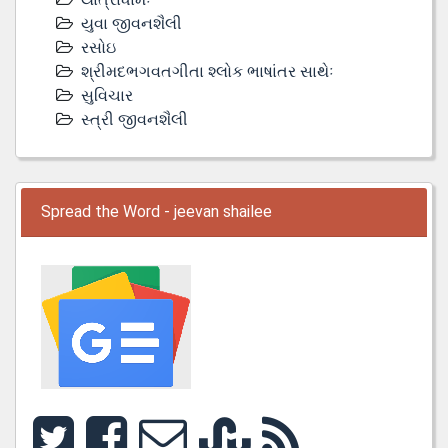
યુવા જીવનશૈલી
રસોઇ
શ્રીમદભગવતગીતા શ્લોક ભાષાંતર સાથેઃ
સુવિચાર
સ્ત્રી જીવનશૈલી
Spread the Word - jeevan shailee