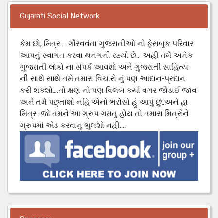
Gujarati Social Network
કેમ છો, મિત્ર.... ગૌરવવંતા ગુજરાતીઓ નો ફેસબુક પરિવાર
આપનું સ્વાગત કરવા થનગની રહ્યો છે... અહી તમે અનેક
ગુજરાતી લોકો ના સંપર્ક આવશો અને ગુજરાતી સાહિત્ય
ની સાથે સાથે તમે તમારા વિચારો નું પણ આદાન-પ્રદાન
કરી શકશો....તો ક્ષણ નો પણ વિલંબ કર્યા વગર જોડાઈ જાવ
અને તમે પછ્તાશો નહિ એનો ભરોસો હું આપું છું..અને હા
મિત્ર...જો તમને આ ગ્રુપ ગમતુ હોય તો તમારા મિત્રોને
ગ્રુપમાં એડ કરવાનુ ભુલશો નહી....