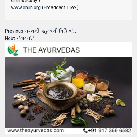
dramatically )
www.dhun.org
(Broadcast Live )
Post
Previous
Previous
લગ્નની મહત્વની વિધિઓ….
Next
post:
Next
\”લગ્‍ન\”
navigation
post: