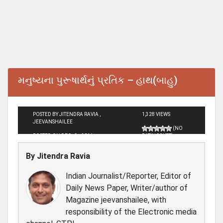
મનુષ્‍યના પુરૂષાર્થનું પ્રતિક – હાથ(બાહુ)
POSTED BY JITENDRA RAVIA ,
1,328 VIEWS
JEEVANSHAILEE
(NO
POSTED ON DEC - 3 - 2011
RATINGS YET)
By
Jitendra Ravia
Indian Journalist/Reporter, Editor of
Daily News Paper, Writer/author of
Magazine jeevanshailee, with
responsibility of the Electronic media