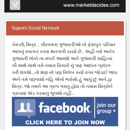
Gujarati Social Network
કેમ છો, મિત્ર.... ગૌરવવંતા ગુજરાતીઓ નો ફેસબુક પરિવાર
આપનું સ્વાગત કરવા થનગની રહ્યો છે... અહી તમે અનેક
ગુજરાતી લોકો ના સંપર્ક આવશો અને ગુજરાતી સાહિત્ય
ની સાથે સાથે તમે તમારા વિચારો નું પણ આદાન-પ્રદાન
કરી શકશો....તો ક્ષણ નો પણ વિલંબ કર્યા વગર જોડાઈ જાવ
અને તમે પછ્તાશો નહિ એનો ભરોસો હું આપું છું..અને હા
મિત્ર...જો તમને આ ગ્રુપ ગમતુ હોય તો તમારા મિત્રોને
ગ્રુપમાં એડ કરવાનુ ભુલશો નહી....