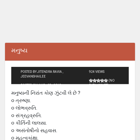
મનુષ્ય
POSTED BY JITENDRA RAVIA ,
924 VIEWS
JEEVANSHAILEE
(NO
POSTED ON AUG - 25 - 2010
RATINGS YET)
મનુષ્યની નિંરાંત કોણ ઝુંટવી લે છે ?
૦ ત્રુષ્ણા.
૦ લોભવ્રુતિ.
૦ સંગ્રહવ્રુતિ.
૦ કીર્તિની લાલસા.
૦ અસંતોષીનો સહવાસ.
૦ મહત્વકાંક્ષા.