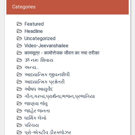
Categories
Featured
Headline
Uncategorized
Video-Jeevanshailee
कामसूत्र - कामोत्तेजक जीवन का नया तरीका
ૐ નમઃ શિવાય
અન્ય...
આધ્યાત્મિક જીવનશૈલી
આધ્યાત્મિક પ્રશ્નોતરી
ઔષધ આયુર્વેદ
ગીત,ગરબા,પ્રાર્થના,ભજન,પ્રભાતિયા
જાણવા જેવુ
જાહેર જનતા
ધાર્મિક લેખો
પરિચય
પ્રો-એક્ટીવ ડીસ્‍ક્લોઝર