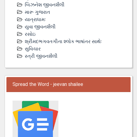
બિઝનેશ જીવનશૈલી
મારૂ ગુજરાત
યાત્રાધામઃ
યુવા જીવનશૈલી
રસોઇ
શ્રીમદભગવતગીતા શ્લોક ભાષાંતર સાથેઃ
સુવિચાર
સ્ત્રી જીવનશૈલી
Spread the Word - jeevan shailee