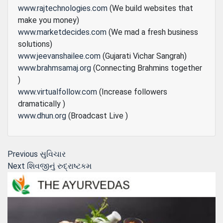
www.rajtechnologies.com
(We build websites that
make you money)
www.marketdecides.com
(We mad a fresh business
solutions)
www.jeevanshailee.com
(Gujarati Vichar Sangrah)
www.brahmsamaj.org
(Connecting Brahmins together
)
www.virtualfollow.com
(Increase followers
dramatically )
www.dhun.org
(Broadcast Live )
Post
Previous
Previous
સુવિચાર
Next
post:
Next
શિવજીનું રુદ્રાષ્ટકમ
navigation
post: