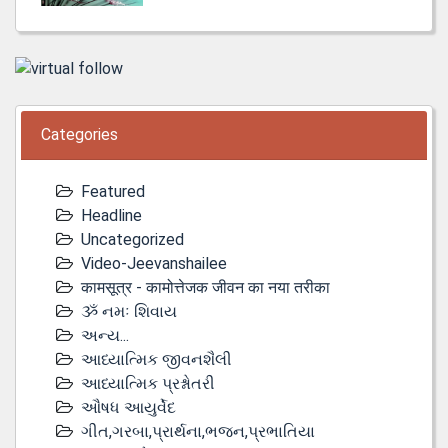
Categories
Featured
Headline
Uncategorized
Video-Jeevanshailee
कामसूत्र - कामोत्तेजक जीवन का नया तरीका
ૐ નમઃ શિવાય
અન્ય...
આધ્યાત્મિક જીવનશૈલી
આધ્યાત્મિક પ્રશ્નોતરી
ઔષધ આયુર્વેદ
ગીત,ગરબા,પ્રાર્થના,ભજન,પ્રભાતિયા