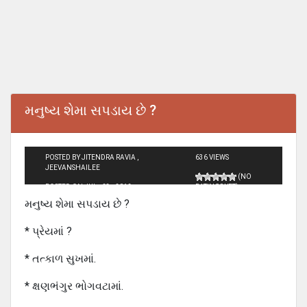
મનુષ્ય શેમા સપડાય છે ?
POSTED BY JITENDRA RAVIA ,
636 VIEWS
JEEVANSHAILEE
(NO
POSTED ON JUL - 23 - 2012
RATINGS YET)
મનુષ્ય શેમા સપડાય છે ?
* પ્રેયમાં ?
* તત્કાળ સુખમાં.
* ક્ષણભંગુર ભોગવટામાં.