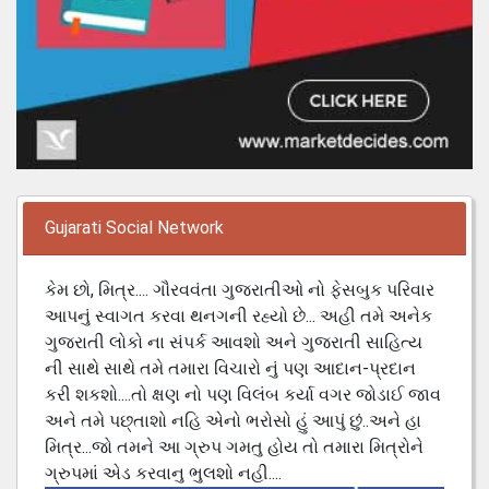
Gujarati Social Network
કેમ છો, મિત્ર.... ગૌરવવંતા ગુજરાતીઓ નો ફેસબુક પરિવાર
આપનું સ્વાગત કરવા થનગની રહ્યો છે... અહી તમે અનેક
ગુજરાતી લોકો ના સંપર્ક આવશો અને ગુજરાતી સાહિત્ય
ની સાથે સાથે તમે તમારા વિચારો નું પણ આદાન-પ્રદાન
કરી શકશો....તો ક્ષણ નો પણ વિલંબ કર્યા વગર જોડાઈ જાવ
અને તમે પછ્તાશો નહિ એનો ભરોસો હું આપું છું..અને હા
મિત્ર...જો તમને આ ગ્રુપ ગમતુ હોય તો તમારા મિત્રોને
ગ્રુપમાં એડ કરવાનુ ભુલશો નહી....