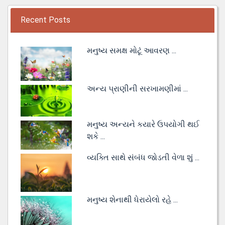
Recent Posts
મનુષ્ય સમક્ષ મોટૂં આવરણ ...
અન્ય પ્રાણીની સરખામણીમાં ...
મનુષ્ય અન્યને કયારે ઉપયોગી થઈ
શકે ...
વ્યક્તિ સાથે સંબંધ જોડતી વેળા શું ...
મનુષ્ય શેનાથી ધેરાયેલો રહે ...