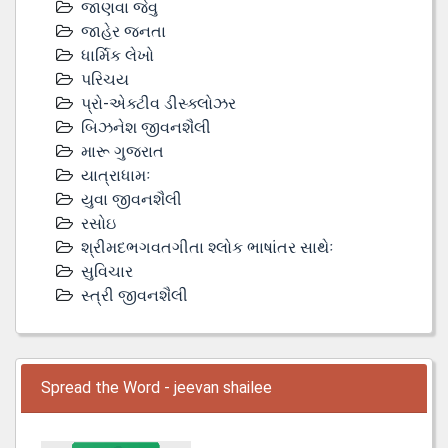
જાણવા જેવુ
જાહેર જનતા
ધાર્મિક લેખો
પરિચય
પ્રો-એક્ટીવ ડીસ્‍ક્લોઝર
બિઝનેશ જીવનશૈલી
મારૂ ગુજરાત
યાત્રાધામઃ
યુવા જીવનશૈલી
રસોઇ
શ્રીમદભગવતગીતા શ્લોક ભાષાંતર સાથેઃ
સુવિચાર
સ્ત્રી જીવનશૈલી
Spread the Word - jeevan shailee