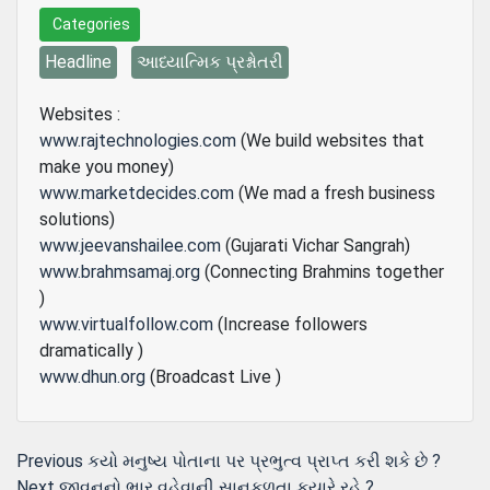
Categories
Headline
આધ્યાત્મિક પ્રશ્નોતરી
Websites :
www.rajtechnologies.com
(We build websites that
make you money)
www.marketdecides.com
(We mad a fresh business
solutions)
www.jeevanshailee.com
(Gujarati Vichar Sangrah)
www.brahmsamaj.org
(Connecting Brahmins together
)
www.virtualfollow.com
(Increase followers
dramatically )
www.dhun.org
(Broadcast Live )
Post
Previous
Previous
કયો મનુષ્ય પોતાના પર પ્રભુત્વ પ્રાપ્ત કરી શકે છે ?
Next
post:
Next
જીવનનો ભાર વહેવાની સાનુકુળતા કયારે રહે ?