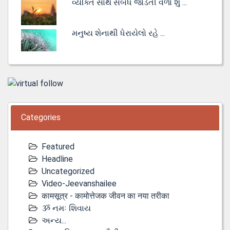
વ્યક્તિ સાથે સંબંધ જોડતી વેળા શું ...
મનુષ્ય શેનાથી ધેરાયેલો રહે ...
Categories
Featured
Headline
Uncategorized
Video-Jeevanshailee
कामसूत्र - कामोत्तेजक जीवन का नया तरीका
ૐ નમઃ શિવાય
અન્ય...