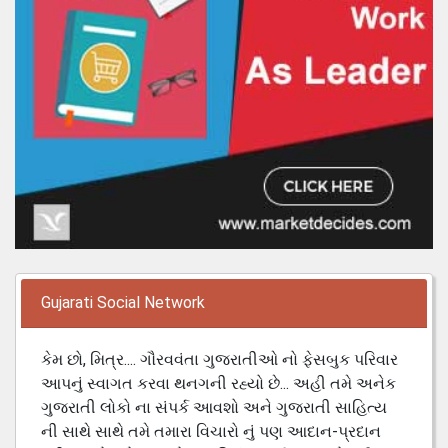
Gujarati Social Network
કેમ છો, મિત્ર.... ગૌરવવંતા ગુજરાતીઓ નો ફેસબુક પરિવાર
આપનું સ્વાગત કરવા થનગની રહ્યો છે... અહી તમે અનેક
ગુજરાતી લોકો ના સંપર્ક આવશો અને ગુજરાતી સાહિત્ય
ની સાથે સાથે તમે તમારા વિચારો નું પણ આદાન-પ્રદાન