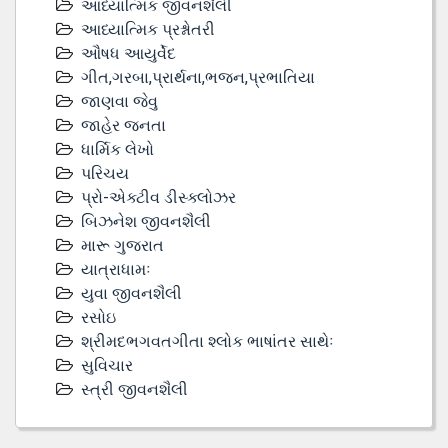
આધ્યાત્મિક જીવનશૈલી
આધ્યાત્મિક પ્રશ્નોતરી
ઔષધ આયુર્વેદ
ગીત,ગરબા,પ્રાર્થના,ભજન,પ્રભાતિયા
જાણવા જેવુ
જાહેર જનતા
ધાર્મિક લેખો
પરિચય
પ્રો-એક્ટીવ ડીસ્‍ક્લોઝર
બિઝનેશ જીવનશૈલી
મારૂ ગુજરાત
યાત્રાધામઃ
યુવા જીવનશૈલી
રસોઇ
શ્રીમદભગવતગીતા શ્લોક ભાષાંતર સાથેઃ
સુવિચાર
સ્ત્રી જીવનશૈલી