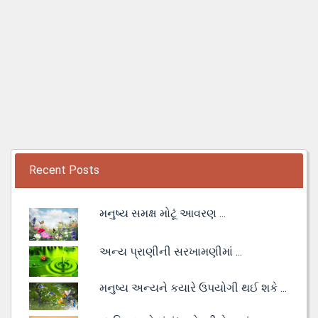
Recent Posts
મનુષ્ય સમક્ષ મોટૂં આવરણ ...
અન્ય પ્રાણીની સરખામણીમાં ...
મનુષ્ય અન્યને કયારે ઉપયોગી થઈ શકે ...