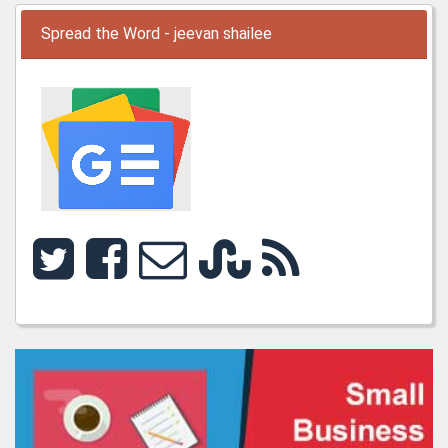
Spread the Word - jeevan shailee