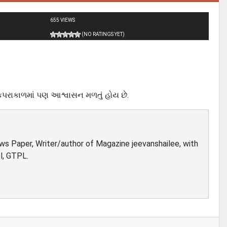
655 VIEWS
(NO RATINGS YET)
પરાકાળમાં પણ આશ્વાસન મળતું હોય છે.
ews Paper, Writer/author of Magazine jeevanshailee, with
l, GTPL.