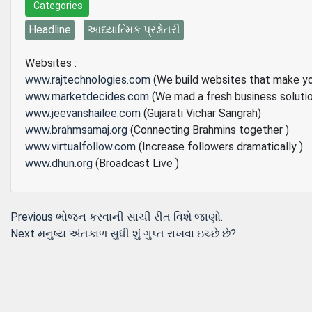
Categories
Headline
આધ્યાત્મિક પ્રશ્નોતરી
Websites :
www.rajtechnologies.com
(We build websites that make y
www.marketdecides.com
(We mad a fresh business soluti
www.jeevanshailee.com
(Gujarati Vichar Sangrah)
www.brahmsamaj.org
(Connecting Brahmins together )
www.virtualfollow.com
(Increase followers dramatically )
www.dhun.org
(Broadcast Live )
Post
Previous
Previous
ભોજન કરવાની સાચી રીત વિશે જાણો.
Next
post:
Next
મનુષ્ય અંતકાળ સુધી શું ગુપ્ત રાખવા ઇચ્છે છે?
navigation
post: