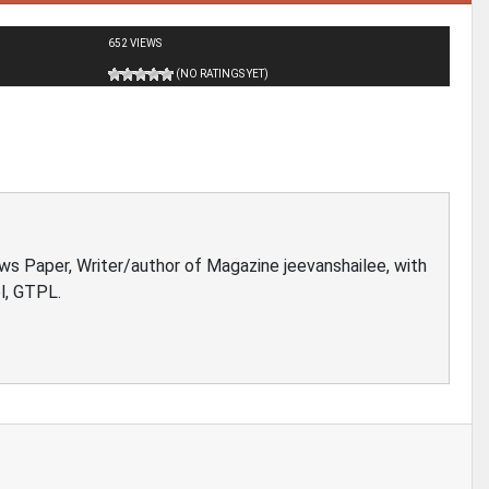
652 VIEWS
(NO RATINGS YET)
ews Paper, Writer/author of Magazine jeevanshailee, with
l, GTPL.