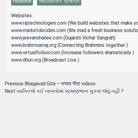
Headline
આધ્યાત્મિક પ્રશ્નોતરી
Websites :
www.rajtechnologies.com
(We build websites that make y
www.marketdecides.com
(We mad a fresh business soluti
www.jeevanshailee.com
(Gujarati Vichar Sangrah)
www.brahmsamaj.org
(Connecting Brahmins together )
www.virtualfollow.com
(Increase followers dramatically )
www.dhun.org
(Broadcast Live )
Post
Previous
Previous
Bhagavad Gita – भगवद गीता videos
Next
post:
Next
વ્યક્તિએ કઈ બાબતોમાં પ્રમાણભાન ચુકવા જેવું નહી ?
navigation
post: