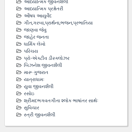
આધ્યાત્મિક જીવનશૈલી
આધ્યાત્મિક પ્રશ્નોતરી
ઔષધ આયુર્વેદ
ગીત,ગરબા,પ્રાર્થના,ભજન,પ્રભાતિયા
જાણવા જેવુ
જાહેર જનતા
ધાર્મિક લેખો
પરિચય
પ્રો-એક્ટીવ ડીસ્‍ક્લોઝર
બિઝનેશ જીવનશૈલી
મારૂ ગુજરાત
યાત્રાધામઃ
યુવા જીવનશૈલી
રસોઇ
શ્રીમદભગવતગીતા શ્લોક ભાષાંતર સાથેઃ
સુવિચાર
સ્ત્રી જીવનશૈલી