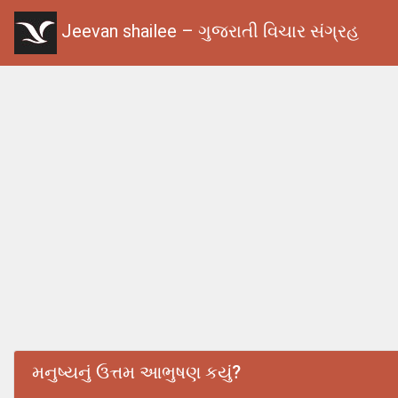
Jeevan shailee – ગુજરાતી વિચાર સંગ્રહ
મનુષ્યનું ઉત્તમ આભુષણ કયું?