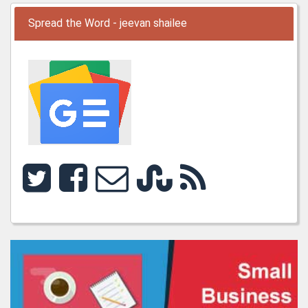
Spread the Word - jeevan shailee