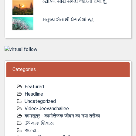
વ્યક્તિ સાથે સંબંધ જોડતી વેળા શું ...
મનુષ્ય શેનાથી ધેરાયેલો રહે ...
Categories
Featured
Headline
Uncategorized
Video-Jeevanshailee
कामसूत्र - कामोत्तेजक जीवन का नया तरीका
ૐ નમઃ શિવાય
અન્ય...