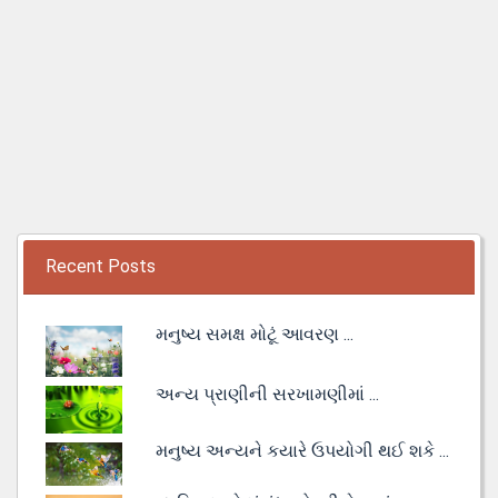
Recent Posts
મનુષ્ય સમક્ષ મોટૂં આવરણ ...
અન્ય પ્રાણીની સરખામણીમાં ...
મનુષ્ય અન્યને કયારે ઉપયોગી થઈ શકે ...