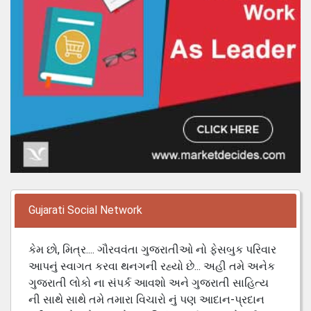
Gujarati Social Network
કેમ છો, મિત્ર.... ગૌરવવંતા ગુજરાતીઓ નો ફેસબુક પરિવાર
આપનું સ્વાગત કરવા થનગની રહ્યો છે... અહી તમે અનેક
ગુજરાતી લોકો ના સંપર્ક આવશો અને ગુજરાતી સાહિત્ય
ની સાથે સાથે તમે તમારા વિચારો નું પણ આદાન-પ્રદાન