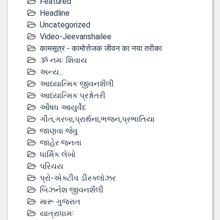
Featured
Headline
Uncategorized
Video-Jeevanshailee
कामसूत्र - कामोत्तेजक जीवन का नया तरीका
ૐ નમઃ શિવાય
અન્ય...
આધ્યાત્મિક જીવનશૈલી
આધ્યાત્મિક પ્રશ્નોતરી
ઔષધ આયુર્વેદ
ગીત,ગરબા,પ્રાર્થના,ભજન,પ્રભાતિયા
જાણવા જેવુ
જાહેર જનતા
ધાર્મિક લેખો
પરિચય
પ્રો-એક્ટીવ ડીસ્‍ક્લોઝર
બિઝનેશ જીવનશૈલી
મારૂ ગુજરાત
યાત્રાધામઃ