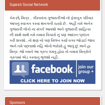
Gujarati Social Network
કેમ છો, મિત્ર.... ગૌરવવંતા ગુજરાતીઓ નો ફેસબુક પરિવાર
આપનું સ્વાગત કરવા થનગની રહ્યો છે... અહી તમે અનેક
ગુજરાતી લોકો ના સંપર્ક આવશો અને ગુજરાતી સાહિત્ય
ની સાથે સાથે તમે તમારા વિચારો નું પણ આદાન-પ્રદાન
કરી શકશો....તો ક્ષણ નો પણ વિલંબ કર્યા વગર જોડાઈ જાવ
અને તમે પછ્તાશો નહિ એનો ભરોસો હું આપું છું..અને હા
મિત્ર...જો તમને આ ગ્રુપ ગમતુ હોય તો તમારા મિત્રોને
ગ્રુપમાં એડ કરવાનુ ભુલશો નહી....
Sponsors