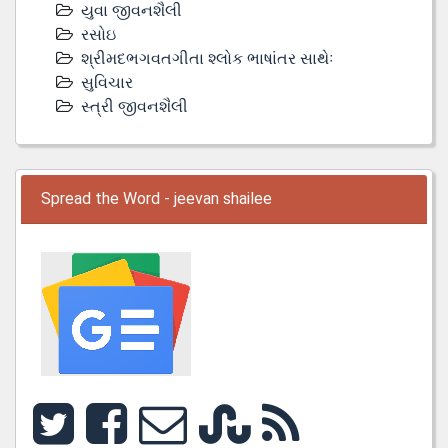
યુવા જીવનશૈલી
રસોઇ
શ્રીમદભગવતગીતા શ્લોક ભાષાંતર સાથેઃ
સુવિચાર
સ્ત્રી જીવનશૈલી
Spread the Word - jeevan shailee