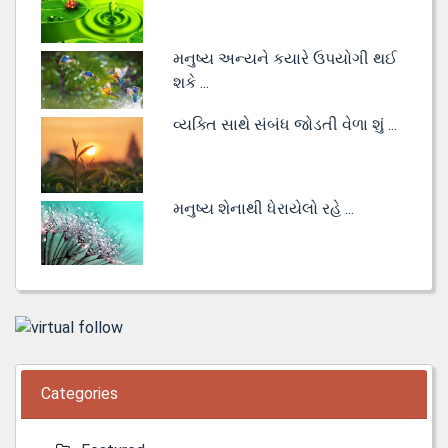
મનુષ્ય અન્યને કયારે ઉપયોગી થઈ
શકે ...
વ્યક્તિ સાથે સંબંધ જોડતી વેળા શું ...
મનુષ્ય શેનાથી ધેરાયેલો રહે ...
Categories