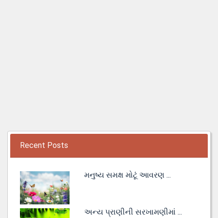
Recent Posts
મનુષ્ય સમક્ષ મોટૂં આવરણ ...
અન્ય પ્રાણીની સરખામણીમાં ...