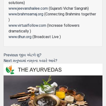
solutions)
www.jeevanshailee.com
(Gujarati Vichar Sangrah)
www.brahmsamaj.org
(Connecting Brahmins together
)
www.virtualfollow.com
(Increase followers
dramatically )
www.dhun.org
(Broadcast Live )
Post
Previous
Previous
જીવ એટલે શું?
Next
post:
Next
મનુષ્યમાં નમ્રતા કયારે આવે?
navigation
post: