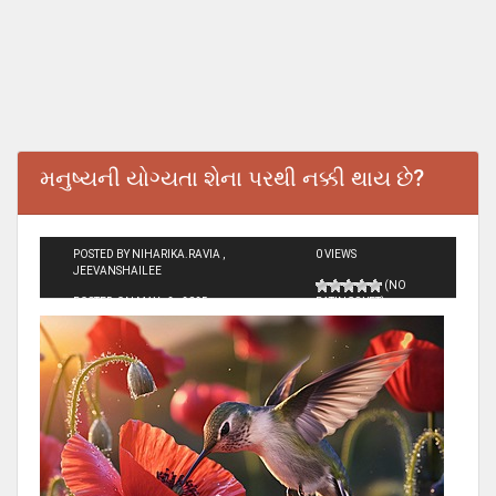
મનુષ્યની યોગ્યતા શેના પરથી નક્કી થાય છે?
POSTED BY NIHARIKA.RAVIA ,
0 VIEWS
JEEVANSHAILEE
(NO
POSTED ON MAY - 2 - 2025
RATINGS YET)