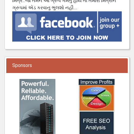
મિત્ર...જો તમને આ ગ્રુપ ગમતુ હોય તો તમારા મિત્રોને
ગ્રુપમાં એડ કરવાનુ ભુલશો નહી....
Sponsors