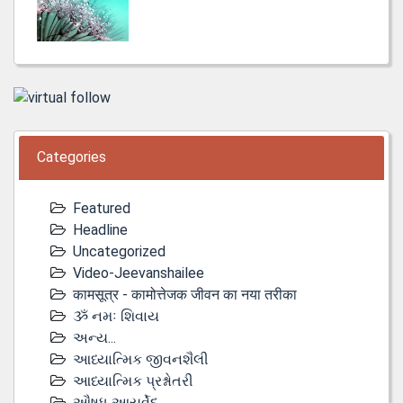
Categories
Featured
Headline
Uncategorized
Video-Jeevanshailee
कामसूत्र - कामोत्तेजक जीवन का नया तरीका
ૐ નમઃ શિવાય
અન્ય...
આધ્યાત્મિક જીવનશૈલી
આધ્યાત્મિક પ્રશ્નોતરી
ઔષધ આયુર્વેદ