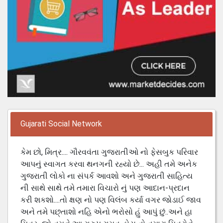
Gujarati Social Network
કેમ છો, મિત્ર.... ગૌરવવંતા ગુજરાતીઓ નો ફેસબુક પરિવાર
આપનું સ્વાગત કરવા થનગની રહ્યો છે... અહી તમે અનેક
ગુજરાતી લોકો ના સંપર્ક આવશો અને ગુજરાતી સાહિત્ય
ની સાથે સાથે તમે તમારા વિચારો નું પણ આદાન-પ્રદાન
કરી શકશો....તો ક્ષણ નો પણ વિલંબ કર્યા વગર જોડાઈ જાવ
અને તમે પછ્તાશો નહિ એનો ભરોસો હું આપું છું..અને હા