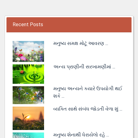
Recent Posts
મનુષ્ય સમક્ષ મોટૂં આવરણ ...
અન્ય પ્રાણીની સરખામણીમાં ...
મનુષ્ય અન્યને કયારે ઉપયોગી થઈ
શકે ...
વ્યક્તિ સાથે સંબંધ જોડતી વેળા શું ...
મનુષ્ય શેનાથી ધેરાયેલો રહે ...