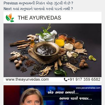
Post
Previous
Previous
મનુષ્યમની નિંરાંત કોણ ઝુંટવી લે છે ?
Next
post:
Next
કયાં મનુષ્યને પસ્તાવો કરવો પડતો નથી ?
navigation
post: