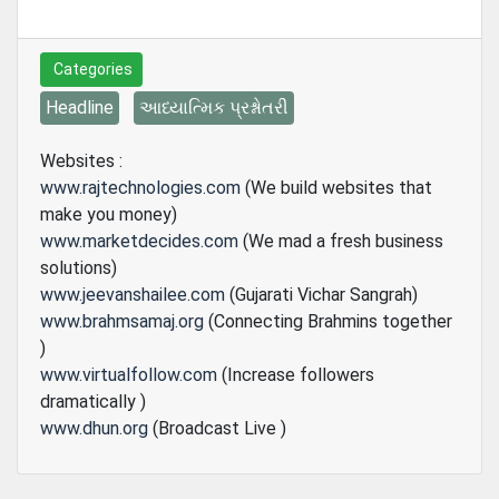
Categories
Headline
આધ્યાત્મિક પ્રશ્નોતરી
Websites :
www.rajtechnologies.com
(We build websites that
make you money)
www.marketdecides.com
(We mad a fresh business
solutions)
www.jeevanshailee.com
(Gujarati Vichar Sangrah)
www.brahmsamaj.org
(Connecting Brahmins together
)
www.virtualfollow.com
(Increase followers
dramatically )
www.dhun.org
(Broadcast Live )