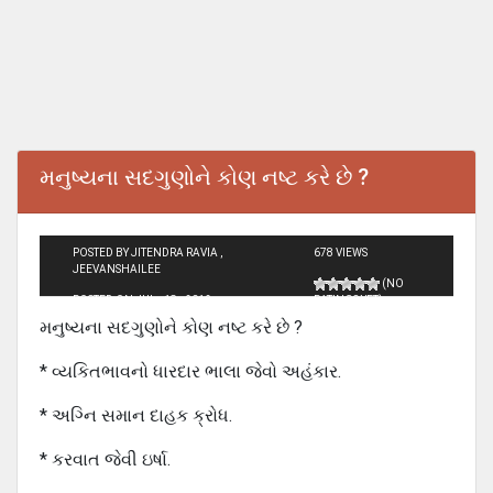
મનુષ્યના સદગુણોને કોણ નષ્ટ કરે છે ?
POSTED BY JITENDRA RAVIA ,
678 VIEWS
JEEVANSHAILEE
(NO
POSTED ON JUL - 18 - 2012
RATINGS YET)
મનુષ્યના સદગુણોને કોણ નષ્ટ કરે છે ?
* વ્યકિતભાવનો ધારદાર ભાલા જેવો અહંકાર.
* અગ્નિ સમાન દાહક ક્રોધ.
* કરવાત જેવી ઇર્ષા.