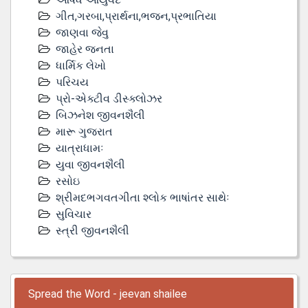
ગીત,ગરબા,પ્રાર્થના,ભજન,પ્રભાતિયા
જાણવા જેવુ
જાહેર જનતા
ધાર્મિક લેખો
પરિચય
પ્રો-એક્ટીવ ડીસ્‍ક્લોઝર
બિઝનેશ જીવનશૈલી
મારૂ ગુજરાત
યાત્રાધામઃ
યુવા જીવનશૈલી
રસોઇ
શ્રીમદભગવતગીતા શ્લોક ભાષાંતર સાથેઃ
સુવિચાર
સ્ત્રી જીવનશૈલી
Spread the Word - jeevan shailee