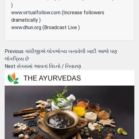
)
www.virtualfollow.com
(Increase followers
dramatically )
www.dhun.org
(Broadcast Live )
Post
Previous
Previous
ગાંધીજીએ લોકભોગ્ય બનાવેલી ખાદી આજે પણ
post:
લોકપ્રિય છે
navigation
Next
Next
સેક્સમાં આવતાં વિઘ્નો / નિવારણ
post: