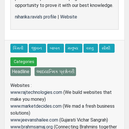
opportunity to prove it with our best knowledge.
niharika.ravia's profile
|
Website
કિંમતી
જીવન
બાબત
મનુષ્ય
વસ્તુ
સૌથી
Categories
Headline
આધ્યાત્મિક પ્રશ્નોતરી
Websites :
www.rajtechnologies.com
(We build websites that
make you money)
www.marketdecides.com
(We mad a fresh business
solutions)
www.jeevanshailee.com
(Gujarati Vichar Sangrah)
www.brahmsamaj.org
(Connecting Brahmins together