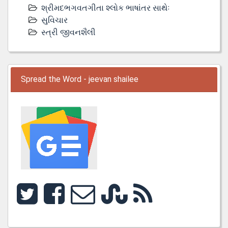
શ્રીમદભગવતગીતા શ્લોક ભાષાંતર સાથેઃ
સુવિચાર
સ્ત્રી જીવનશૈલી
Spread the Word - jeevan shailee