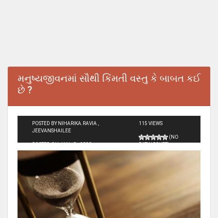
મનુષ્યજીવનમાં સૌથી કિંમતી વસ્તુ કે બાબત કઈ
છે ?
POSTED BY NIHARIKA.RAVIA ,
115 VIEWS
JEEVANSHAILEE
(NO
POSTED ON JAN - 8 - 2020
RATINGS YET)