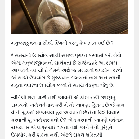
મનુષ્યજીવનમાં સૌથી કિંમતી વસ્તુ કે બાબત કઈ છે ?
* સમયનો ઉપયોગ સાચી સમજ પ્રાપ્ત કરવામાં કરી લેવો
એમાં મનુષ્યજીવનની સાર્થકતા છે સર્જનહારે આ સમય
આપણને આપ્યો છે.તેમને અર્થે જ સમયનો ઉપયોગ કરવો
એ સાચો ઉપયોગ છે મુલ્યવાન સમયનો નામ અને રુપની
મહતા વધારવા ઉપયોગ કરવો તે સમય વેડફવા જેવું છે.
-વીતેલી ક્ષણ પાછી નથી આવતી એ કોણ નથી જાણાતું
સમયનો અર્થ વર્તમાન કરીએ તો આપણા હિતમાં છે જે કાળ
વીતી ચુકયો છે અથવા હવે આવવાનો છે તેના વિશે વિચાર
કરવાથી શું અર્થ શરવાનો છે? એમ કરવાથી આપણે વર્તમાન
સમય પર એકાગ્ર થઈ શકતા નથી અને તેનો પુરેપુરો
ઉપયોગ કરી શકતા નથી એટલે સકલ શક્તિથી