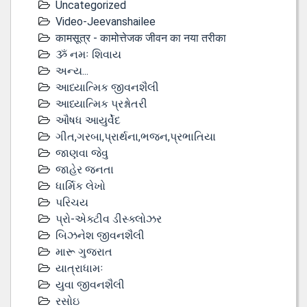
Uncategorized
Video-Jeevanshailee
कामसूत्र - कामोत्तेजक जीवन का नया तरीका
ૐ નમઃ શિવાય
અન્ય...
આધ્યાત્મિક જીવનશૈલી
આધ્યાત્મિક પ્રશ્નોતરી
ઔષધ આયુર્વેદ
ગીત,ગરબા,પ્રાર્થના,ભજન,પ્રભાતિયા
જાણવા જેવુ
જાહેર જનતા
ધાર્મિક લેખો
પરિચય
પ્રો-એક્ટીવ ડીસ્‍ક્લોઝર
બિઝનેશ જીવનશૈલી
મારૂ ગુજરાત
યાત્રાધામઃ
યુવા જીવનશૈલી
રસોઇ