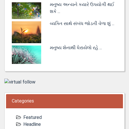
મનુષ્ય અન્યને કયારે ઉપયોગી થઈ
શકે ...
વ્યક્તિ સાથે સંબંધ જોડતી વેળા શું ...
મનુષ્ય શેનાથી ધેરાયેલો રહે ...
Categories
Featured
Headline