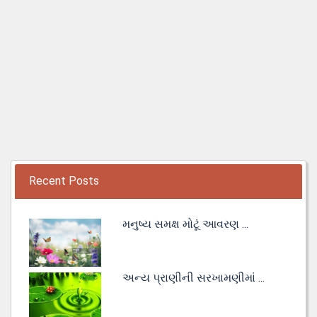
Recent Posts
મનુષ્ય સમક્ષ મોટૂં આવરણ ...
અન્ય પ્રાણીની સરખામણીમાં ...