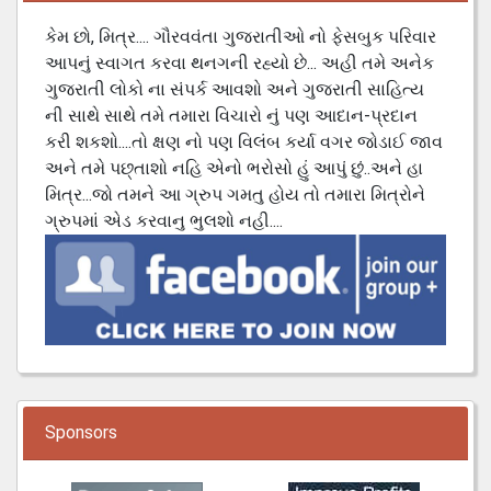
કેમ છો, મિત્ર.... ગૌરવવંતા ગુજરાતીઓ નો ફેસબુક પરિવાર
આપનું સ્વાગત કરવા થનગની રહ્યો છે... અહી તમે અનેક
ગુજરાતી લોકો ના સંપર્ક આવશો અને ગુજરાતી સાહિત્ય
ની સાથે સાથે તમે તમારા વિચારો નું પણ આદાન-પ્રદાન
કરી શકશો....તો ક્ષણ નો પણ વિલંબ કર્યા વગર જોડાઈ જાવ
અને તમે પછ્તાશો નહિ એનો ભરોસો હું આપું છું..અને હા
મિત્ર...જો તમને આ ગ્રુપ ગમતુ હોય તો તમારા મિત્રોને
ગ્રુપમાં એડ કરવાનુ ભુલશો નહી....
Sponsors