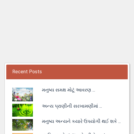
Recent Posts
મનુષ્ય સમક્ષ મોટૂં આવરણ ...
અન્ય પ્રાણીની સરખામણીમાં ...
મનુષ્ય અન્યને કયારે ઉપયોગી થઈ શકે ...