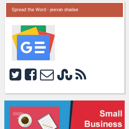
Spread the Word - jeevan shailee