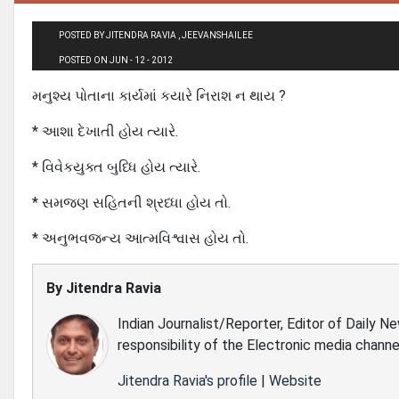
POSTED BY JITENDRA RAVIA , JEEVANSHAILEE
POSTED ON JUN - 12 - 2012
મનુશ્ય પોતાના કાર્યમાં કયારે નિરાશ ન થાય ?
* આશા દેખાતી હોય ત્યારે.
* વિવેકયુક્ત બુધ્ધિ હોય ત્યારે.
* સમજણ સહિતની શ્રધ્ધા હોય તો.
* અનુભવજન્ય આત્મવિશ્વાસ હોય તો.
By
Jitendra Ravia
Indian Journalist/Reporter, Editor of Daily N
responsibility of the Electronic media channe
Jitendra Ravia's profile
|
Website