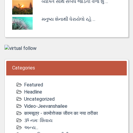
વ્યક્તિ સાથે સંબંધ જોડતી વેળા શું ...
મનુષ્ય શેનાથી ધેરાયેલો રહે ...
Categories
Featured
Headline
Uncategorized
Video-Jeevanshailee
कामसूत्र - कामोत्तेजक जीवन का नया तरीका
ૐ નમઃ શિવાય
અન્ય...