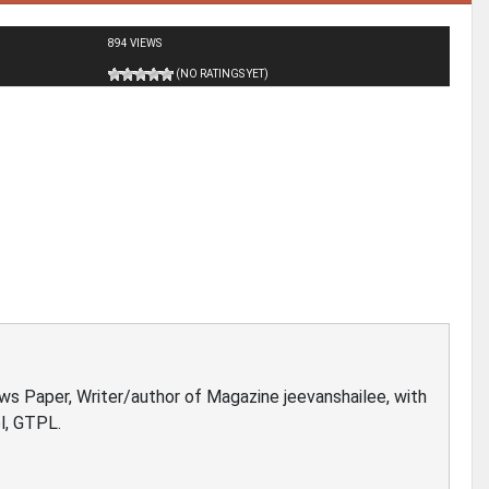
894 VIEWS
(NO RATINGS YET)
ews Paper, Writer/author of Magazine jeevanshailee, with
l, GTPL.