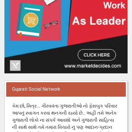
Gujarati Social Network
કેમ છો, મિત્ર.... ગૌરવવંતા ગુજરાતીઓ નો ફેસબુક પરિવાર
આપનું સ્વાગત કરવા થનગની રહ્યો છે... અહી તમે અનેક
ગુજરાતી લોકો ના સંપર્ક આવશો અને ગુજરાતી સાહિત્ય
ની સાથે સાથે તમે તમારા વિચારો નું પણ આદાન-પ્રદાન