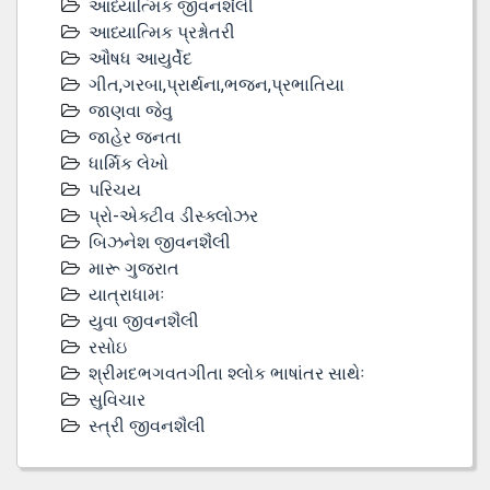
આધ્યાત્મિક જીવનશૈલી
આધ્યાત્મિક પ્રશ્નોતરી
ઔષધ આયુર્વેદ
ગીત,ગરબા,પ્રાર્થના,ભજન,પ્રભાતિયા
જાણવા જેવુ
જાહેર જનતા
ધાર્મિક લેખો
પરિચય
પ્રો-એક્ટીવ ડીસ્‍ક્લોઝર
બિઝનેશ જીવનશૈલી
મારૂ ગુજરાત
યાત્રાધામઃ
યુવા જીવનશૈલી
રસોઇ
શ્રીમદભગવતગીતા શ્લોક ભાષાંતર સાથેઃ
સુવિચાર
સ્ત્રી જીવનશૈલી