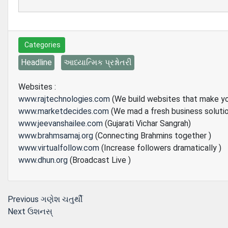
Categories
Headline
આધ્યાત્મિક પ્રશ્નોતરી
Websites :
www.rajtechnologies.com
(We build websites that make y
www.marketdecides.com
(We mad a fresh business soluti
www.jeevanshailee.com
(Gujarati Vichar Sangrah)
www.brahmsamaj.org
(Connecting Brahmins together )
www.virtualfollow.com
(Increase followers dramatically )
www.dhun.org
(Broadcast Live )
Post
Previous
Previous
ગણેશ ચતુર્થી
Next
post:
Next
ઉશનસ્
navigation
post: