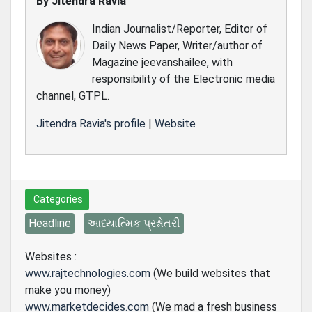
By
Jitendra Ravia
Indian Journalist/Reporter, Editor of
Daily News Paper, Writer/author of
Magazine jeevanshailee, with
responsibility of the Electronic media
channel, GTPL.
Jitendra Ravia's profile
|
Website
Categories
Headline
આધ્યાત્મિક પ્રશ્નોતરી
Websites :
www.rajtechnologies.com
(We build websites that
make you money)
www.marketdecides.com
(We mad a fresh business