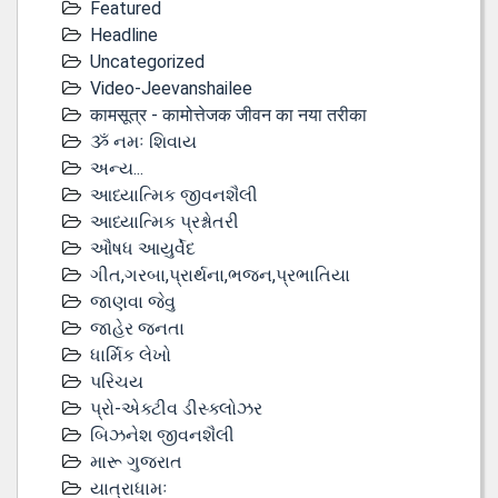
Featured
Headline
Uncategorized
Video-Jeevanshailee
कामसूत्र - कामोत्तेजक जीवन का नया तरीका
ૐ નમઃ શિવાય
અન્ય...
આધ્યાત્મિક જીવનશૈલી
આધ્યાત્મિક પ્રશ્નોતરી
ઔષધ આયુર્વેદ
ગીત,ગરબા,પ્રાર્થના,ભજન,પ્રભાતિયા
જાણવા જેવુ
જાહેર જનતા
ધાર્મિક લેખો
પરિચય
પ્રો-એક્ટીવ ડીસ્‍ક્લોઝર
બિઝનેશ જીવનશૈલી
મારૂ ગુજરાત
યાત્રાધામઃ