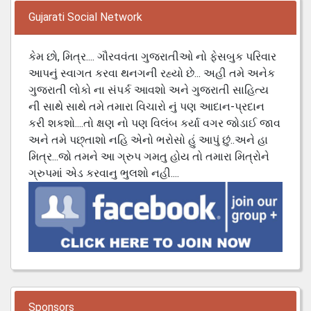
Gujarati Social Network
કેમ છો, મિત્ર.... ગૌરવવંતા ગુજરાતીઓ નો ફેસબુક પરિવાર
આપનું સ્વાગત કરવા થનગની રહ્યો છે... અહી તમે અનેક
ગુજરાતી લોકો ના સંપર્ક આવશો અને ગુજરાતી સાહિત્ય
ની સાથે સાથે તમે તમારા વિચારો નું પણ આદાન-પ્રદાન
કરી શકશો....તો ક્ષણ નો પણ વિલંબ કર્યા વગર જોડાઈ જાવ
અને તમે પછ્તાશો નહિ એનો ભરોસો હું આપું છું..અને હા
મિત્ર...જો તમને આ ગ્રુપ ગમતુ હોય તો તમારા મિત્રોને
ગ્રુપમાં એડ કરવાનુ ભુલશો નહી....
Sponsors