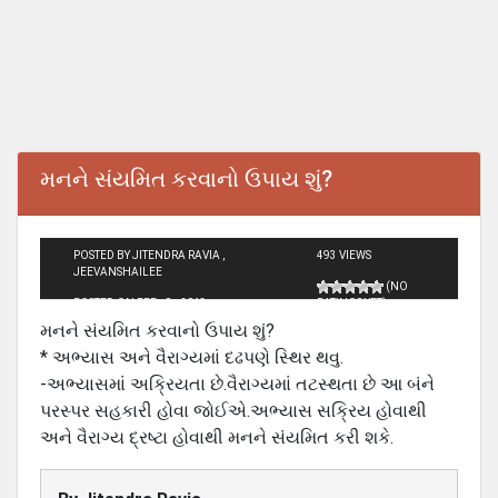
મનને સંયમિત કરવાનો ઉપાય શું?
POSTED BY JITENDRA RAVIA ,
493 VIEWS
JEEVANSHAILEE
(NO
POSTED ON FEB - 9 - 2013
RATINGS YET)
મનને સંયમિત કરવાનો ઉપાય શું?
* અભ્યાસ અને વૈરાગ્યમાં દઢપણે સ્થિર થવુ.
-અભ્યાસમાં અક્રિયતા છે.વૈરાગ્યમાં તટસ્થતા છે આ બંને
પરસ્પર સહકારી હોવા જોઈએ.અભ્યાસ સક્રિય હોવાથી
અને વૈરાગ્ય દ્રષ્ટા હોવાથી મનને સંયમિત કરી શકે.