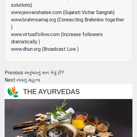
solutions)
www.jeevanshailee.com
(Gujarati Vichar Sangrah)
www.brahmsamaj.org
(Connecting Brahmins together
)
www.virtualfollow.com
(Increase followers
dramatically )
www.dhun.org
(Broadcast Live )
Post
Previous
Previous
મનુષ્યનું મન કેવું છે?
Next
post:
Next
નવનું મહત્વ
navigation
post: