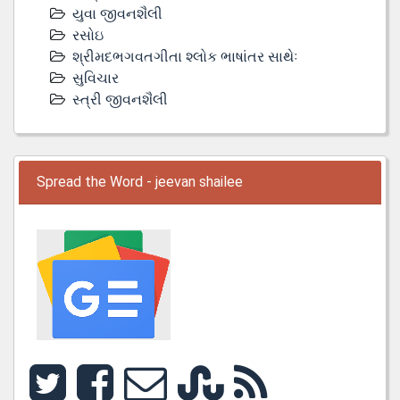
યુવા જીવનશૈલી
રસોઇ
શ્રીમદભગવતગીતા શ્લોક ભાષાંતર સાથેઃ
સુવિચાર
સ્ત્રી જીવનશૈલી
Spread the Word - jeevan shailee