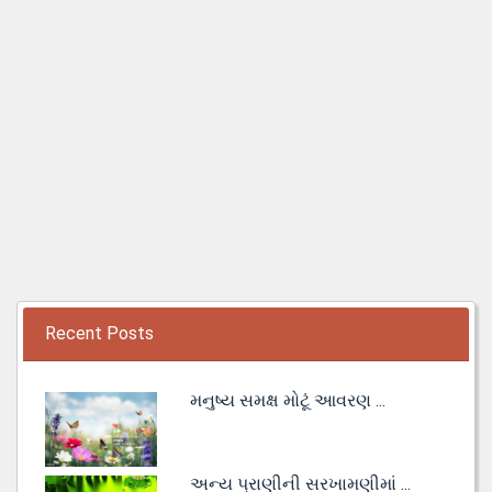
Recent Posts
મનુષ્ય સમક્ષ મોટૂં આવરણ ...
અન્ય પ્રાણીની સરખામણીમાં ...