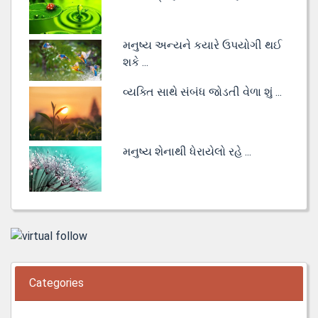
મનુષ્ય અન્યને કયારે ઉપયોગી થઈ
શકે ...
વ્યક્તિ સાથે સંબંધ જોડતી વેળા શું ...
મનુષ્ય શેનાથી ધેરાયેલો રહે ...
Categories