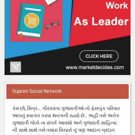
Gujarati Social Network
કેમ છો, મિત્ર.... ગૌરવવંતા ગુજરાતીઓ નો ફેસબુક પરિવાર
આપનું સ્વાગત કરવા થનગની રહ્યો છે... અહી તમે અનેક
ગુજરાતી લોકો ના સંપર્ક આવશો અને ગુજરાતી સાહિત્ય
ની સાથે સાથે તમે તમારા વિચારો નું પણ આદાન-પ્રદાન