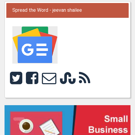
Spread the Word - jeevan shailee