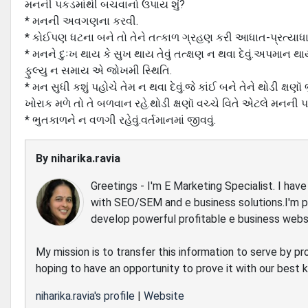
મનની પકડમાંથી બચવાનો ઉપાય શું?
* મનની અવગણના કરવી.
* કોઈપણ ધટના બને તો તેને તત્કાળ ગ્રહણ કરી આધાત-પ્રત્યા
* મનને દુઃખ થાય કે સુખ થાય તેવું તત્ક્ષણ ન થવા દેવું.અપમાન થ
ફુલ્યુ ન સમાય એ જોખમી સ્થિતિ.
* મન સુધી કશું પહોચે તેમ ન થવા દેવું.જે કાંઈ બને તેને થોડી
ખોરાક મળે તો તે બળવાન રહે.થોડી ક્ષણૉ વચ્ચે વિતે એટલે મન
* ભુતકાળને ન વળગી રહેવું.વર્તમાનમાં જીવવું.
By
niharika.ravia
Greetings - I'm E Marketing Specialist. I ha
with SEO/SEM and e business solutions.I'm 
develop powerful profitable e business webs
My mission is to transfer this information to serve by pr
hoping to have an opportunity to prove it with our best
niharika.ravia's profile
|
Website