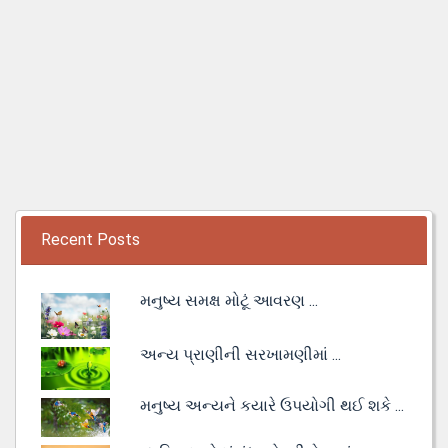
Recent Posts
મનુષ્ય સમક્ષ મોટૂં આવરણ ...
અન્ય પ્રાણીની સરખામણીમાં ...
મનુષ્ય અન્યને કયારે ઉપયોગી થઈ શકે ...