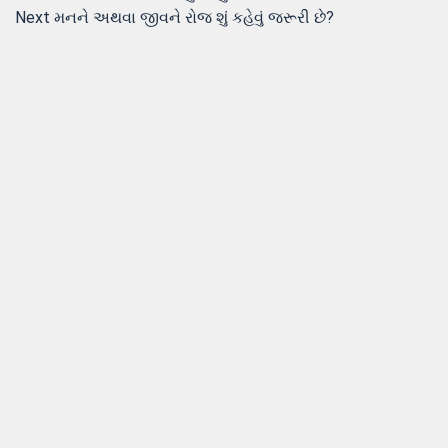
Post
Next
post:
Next
મનને અથવા જીવને રોજ શું કહેવું જરૂરી છે?
navigation
post: