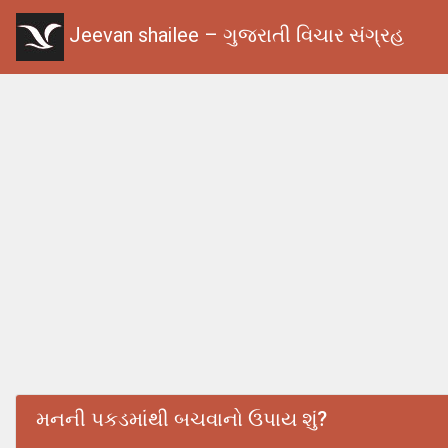
Jeevan shailee – ગુજરાતી વિચાર સંગ્રહ
મનની પકડમાંથી બચવાનો ઉપાય શું?