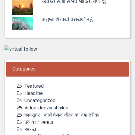
વ્યક્તિ સાથે સંબંધ જોડતી વેળા શું ...
મનુષ્ય શેનાથી ધેરાયેલો રહે ...
Categories
Featured
Headline
Uncategorized
Video-Jeevanshailee
कामसूत्र - कामोत्तेजक जीवन का नया तरीका
ૐ નમઃ શિવાય
અન્ય...