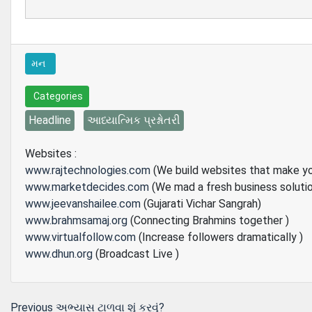
મન
Categories
Headline
આધ્યાત્મિક પ્રશ્નોતરી
Websites :
www.rajtechnologies.com
(We build websites that make y
www.marketdecides.com
(We mad a fresh business soluti
www.jeevanshailee.com
(Gujarati Vichar Sangrah)
www.brahmsamaj.org
(Connecting Brahmins together )
www.virtualfollow.com
(Increase followers dramatically )
www.dhun.org
(Broadcast Live )
Previous
Previous
અભ્યાસ ટાળવા શું કરવું?