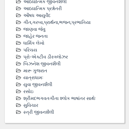
આધ્યાત્મિક જીવનશૈલી
આધ્યાત્મિક પ્રશ્નોતરી
ઔષધ આયુર્વેદ
ગીત,ગરબા,પ્રાર્થના,ભજન,પ્રભાતિયા
જાણવા જેવુ
જાહેર જનતા
ધાર્મિક લેખો
પરિચય
પ્રો-એક્ટીવ ડીસ્‍ક્લોઝર
બિઝનેશ જીવનશૈલી
મારૂ ગુજરાત
યાત્રાધામઃ
યુવા જીવનશૈલી
રસોઇ
શ્રીમદભગવતગીતા શ્લોક ભાષાંતર સાથેઃ
સુવિચાર
સ્ત્રી જીવનશૈલી