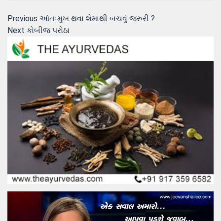
Post
Previous
Previous
આંતઃમુખ થવા શેમાથી બચવું જરુરી ?
Next
post:
Next
કોબીજ પરોઠા
navigation
post: