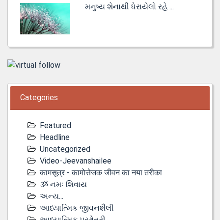
મનુષ્ય શેનાથી ધેરાયેલો રહે ...
Categories
Featured
Headline
Uncategorized
Video-Jeevanshailee
कामसूत्र - कामोत्तेजक जीवन का नया तरीका
ૐ નમઃ શિવાય
અન્ય...
આધ્યાત્મિક જીવનશૈલી
આધ્યાત્મિક પ્રશ્નોતરી