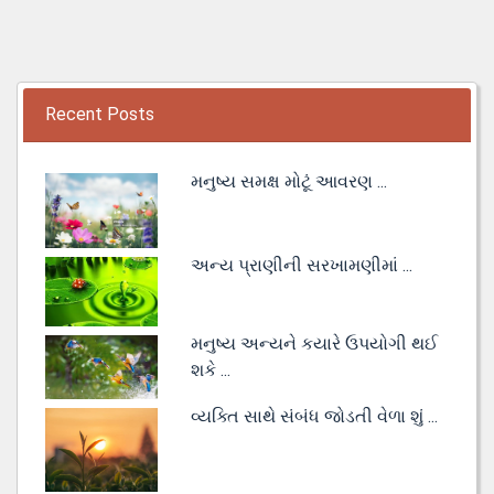
Recent Posts
મનુષ્ય સમક્ષ મોટૂં આવરણ ...
અન્ય પ્રાણીની સરખામણીમાં ...
મનુષ્ય અન્યને કયારે ઉપયોગી થઈ
શકે ...
વ્યક્તિ સાથે સંબંધ જોડતી વેળા શું ...