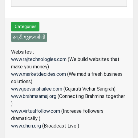
Categories
સ્ત્રી જીવનશૈલી
Websites :
www.rajtechnologies.com
(We build websites that
make you money)
www.marketdecides.com
(We mad a fresh business
solutions)
www.jeevanshailee.com
(Gujarati Vichar Sangrah)
www.brahmsamaj.org
(Connecting Brahmins together
)
www.virtualfollow.com
(Increase followers
dramatically )
www.dhun.org
(Broadcast Live )