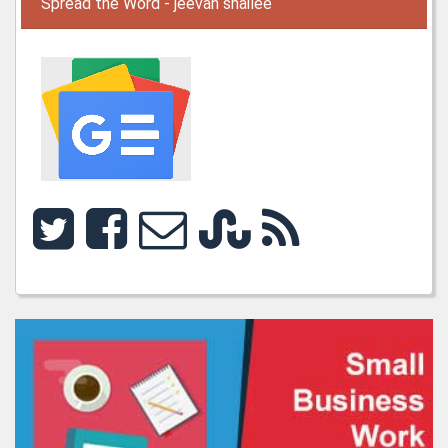
Spread the Word - jeevan shailee