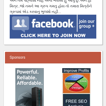
અને તમે પછ્તાશો નહિ એનો ભરોસો હું આપું છું..અને હા
મિત્ર...જો તમને આ ગ્રુપ ગમતુ હોય તો તમારા મિત્રોને
ગ્રુપમાં એડ કરવાનુ ભુલશો નહી....
Sponsors