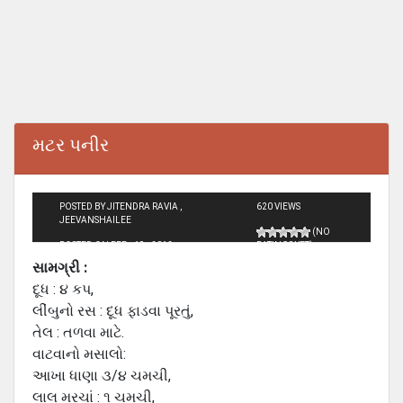
મટર પનીર
POSTED BY JITENDRA RAVIA ,
620 VIEWS
JEEVANSHAILEE
(NO
POSTED ON FEB - 19 - 2012
RATINGS YET)
સામગ્રી :
દૂધ : ૪ કપ,
લીંબુનો રસ : દૂધ ફાડવા પૂરતું,
તેલ : તળવા માટે.
વાટવાનો મસાલો:
આખા ધાણા ૩/૪ ચમચી,
લાલ મરચાં : ૧ ચમચી,