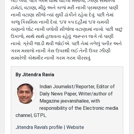
લઈ લેવાં. પછી ગરમ ઘીમાં વાટેલો મસાલો, ઝીણાં સમારેલાં
ટામેટાં, વટાણા, મીઠું અને કાળાં મરી નાખી પ્રમાણસર પાણી
નાખી વટાણા સીજે ત્યાં સુધી ઢાંકીને રહેવા દેવું. પછી તેમાં
કાજુ કિસમિસ નાખી દેવાં. ૧/૨ કપ દહીંમાં ૧/૨ ચમચી
ચણાનો લોટ નાખી વલોવી સીજેલા વટાણામાં નાખો. પછી પાછું
ઉકાળો, સાથે સાથે હલાવતા રહેવું. જરૂરત લાગે તો પાણી
નાખો. ગ્રેવી જાડી થવી જોઈએ. પછી તેમાં તળેલું પનીર અને
ગરમ મસાલો નાખી ગેસ ઉપરથી લઈ તેની ઉપર ઝીણી
સમારેલી કોથમીર નાખી ગરમ ગરમ પીરસવું.
By
Jitendra Ravia
Indian Journalist/Reporter, Editor of
Daily News Paper, Writer/author of
Magazine jeevanshailee, with
responsibility of the Electronic media
channel, GTPL.
Jitendra Ravia's profile
|
Website