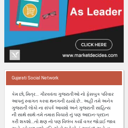
Gujarati Social Network
કેમ છો, મિત્ર.... ગૌરવવંતા ગુજરાતીઓ નો ફેસબુક પરિવાર
આપનું સ્વાગત કરવા થનગની રહ્યો છે... અહી તમે અનેક
ગુજરાતી લોકો ના સંપર્ક આવશો અને ગુજરાતી સાહિત્ય
ની સાથે સાથે તમે તમારા વિચારો નું પણ આદાન-પ્રદાન
કરી શકશો....તો ક્ષણ નો પણ વિલંબ કર્યા વગર જોડાઈ જાવ