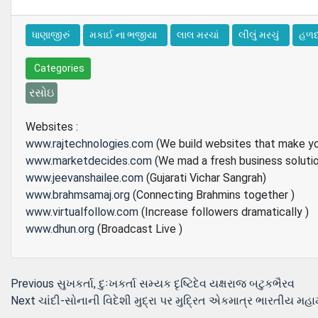
ધાણાજીરું
મકાઈ ના ભજીયા
લાલ મરચાં
લીલું મરચું
હળ
Categories
રસોઇ
Websites :
www.rajtechnologies.com
(We build websites that make y
www.marketdecides.com
(We mad a fresh business soluti
www.jeevanshailee.com
(Gujarati Vichar Sangrah)
www.brahmsamaj.org
(Connecting Brahmins together )
www.virtualfollow.com
(Increase followers dramatically )
www.dhun.org
(Broadcast Live )
Post
Previous
Previous
સુખકર્તા, દુઃખકર્તા સમ્યક દૃષ્ટિદેવ યક્ષરાજ બટુકભૈરવ
Next
post:
Next
ચાંદી-સોનાની વિદેશી મુદ્રા પર મુદ્રિત એકમાત્ર ભારતીય મહા
navigation
post: