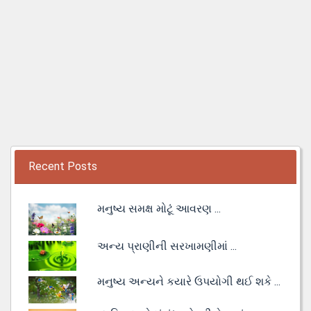
Recent Posts
મનુષ્ય સમક્ષ મોટૂં આવરણ ...
અન્ય પ્રાણીની સરખામણીમાં ...
મનુષ્ય અન્યને કયારે ઉપયોગી થઈ શકે ...