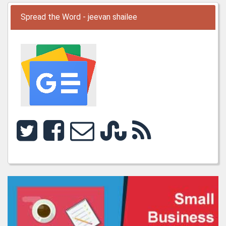
Spread the Word - jeevan shailee