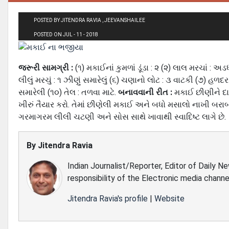
POSTED BY JITENDRA RAVIA , JEEVANSHAILEE
POSTED ON JUL - 11 - 2018
જરૂરી સામગ્રી :
(૧) મકાઈનાં કુમળાં ડૂંડા : ૨ (૨) લાલ મરચાં : 
લીલું મરચું : ૧ ઝીણું સમારેલું (૬) ચણાનો લોટ : ૩ વાટકી (૭) હ
સમારેલી (૧૦) તેલ : તળવા માટે.
બનાવવાની રીત :
મકાઈ છીણીને દા
ખીરું તૈયાર કરો. તેમાં છીણેલી મકાઈ અને બધો મસાલો નાખી બર
ગરમાગરમ લીલી ચટણી અને સોસ સાથે ખાવાથી સ્વાદિષ્‍ટ લાગે છે.
By
Jitendra Ravia
Indian Journalist/Reporter, Editor of Daily N
responsibility of the Electronic media channe
Jitendra Ravia's profile
|
Website