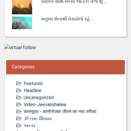
વ્યક્તિ સાથે સંબંધ જોડતી વેળા શું ...
મનુષ્ય શેનાથી ધેરાયેલો રહે ...
Categories
Featured
Headline
Uncategorized
Video-Jeevanshailee
कामसूत्र - कामोत्तेजक जीवन का नया तरीका
ૐ નમઃ શિવાય
અન્ય...