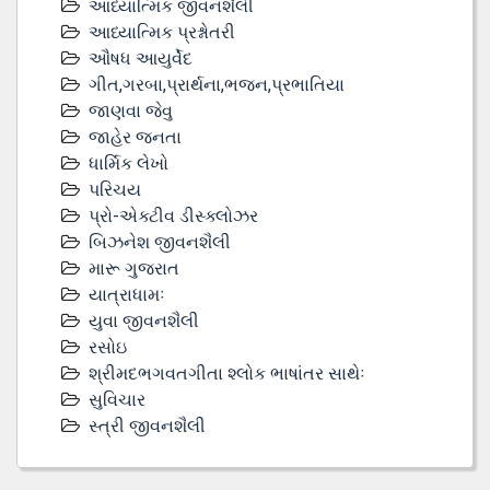
આધ્યાત્મિક જીવનશૈલી
આધ્યાત્મિક પ્રશ્નોતરી
ઔષધ આયુર્વેદ
ગીત,ગરબા,પ્રાર્થના,ભજન,પ્રભાતિયા
જાણવા જેવુ
જાહેર જનતા
ધાર્મિક લેખો
પરિચય
પ્રો-એક્ટીવ ડીસ્‍ક્લોઝર
બિઝનેશ જીવનશૈલી
મારૂ ગુજરાત
યાત્રાધામઃ
યુવા જીવનશૈલી
રસોઇ
શ્રીમદભગવતગીતા શ્લોક ભાષાંતર સાથેઃ
સુવિચાર
સ્ત્રી જીવનશૈલી