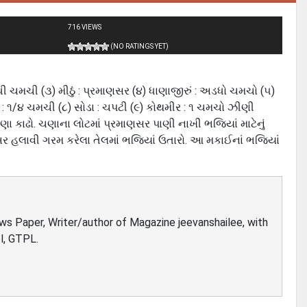
716 VIEWS
(NO RATINGS YET)
અડધી ચમચી (૩) મીઠું : પ્રમાણસર (૪) ધાણાજીરું : અડધો ચમચો (૫)
ળદર : ૧/૪ ચમચી (૮) સોડા : ચપટી (૯) કોથમીર : ૧ ચમચો ઝીણી
ણા કાઢો. ચણાના લોટમાં પ્રમાણસર પાણી નાખી ભજિયાં માટેનું
ાબર હલાવી ગરમ કરેલા તેલમાં ભજિયાં ઉતારો. આ મકાઈનાં ભજિયાં
ews Paper, Writer/author of Magazine jeevanshailee, with
l, GTPL.