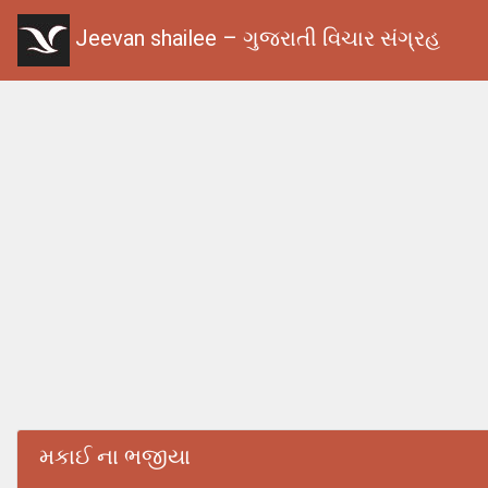
Jeevan shailee – ગુજરાતી વિચાર સંગ્રહ
મકાઈ ના ભજીયા