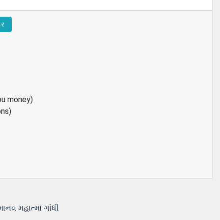
દર
ou money)
ons)
માનવ મહાત્મા ગાંધી