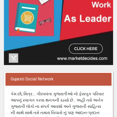
Gujarati Social Network
કેમ છો, મિત્ર.... ગૌરવવંતા ગુજરાતીઓ નો ફેસબુક પરિવાર
આપનું સ્વાગત કરવા થનગની રહ્યો છે... અહી તમે અનેક
ગુજરાતી લોકો ના સંપર્ક આવશો અને ગુજરાતી સાહિત્ય
ની સાથે સાથે તમે તમારા વિચારો નું પણ આદાન-પ્રદાન