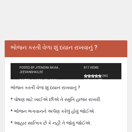
ભોજન કરતી વેળા શું ધ્યાન રાખવાનું ?
POSTED BY JITENDRA RAVIA ,
811 VIEWS
JEEVANSHAILEE
(NO
POSTED ON DEC - 29 - 2013
RATINGS YET)
ભોજન કરતી વેળા શું ધ્યાન રાખવાનું ?
* પોષણ માટે ખાઈએ છીએ તે સ્મુતિ હાજર રાખવી.
* ભોજન ભગવાનને અર્પણ કરેલું હોવું જોઈએ.
* આહાર સાત્વિક છે કે નહી તે જોવું જોઈઍ.