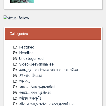
Categories
Featured
Headline
Uncategorized
Video-Jeevanshailee
कामसूत्र - कामोत्तेजक जीवन का नया तरीका
ૐ નમઃ શિવાય
અન્ય...
આધ્યાત્મિક જીવનશૈલી
આધ્યાત્મિક પ્રશ્નોતરી
ઔષધ આયુર્વેદ
ગીત,ગરબા,પ્રાર્થના,ભજન,પ્રભાતિયા