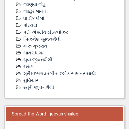
જાણવા જેવુ
જાહેર જનતા
ધાર્મિક લેખો
પરિચય
પ્રો-એક્ટીવ ડીસ્‍ક્લોઝર
બિઝનેશ જીવનશૈલી
મારૂ ગુજરાત
યાત્રાધામઃ
યુવા જીવનશૈલી
રસોઇ
શ્રીમદભગવતગીતા શ્લોક ભાષાંતર સાથેઃ
સુવિચાર
સ્ત્રી જીવનશૈલી
Spread the Word - jeevan shailee