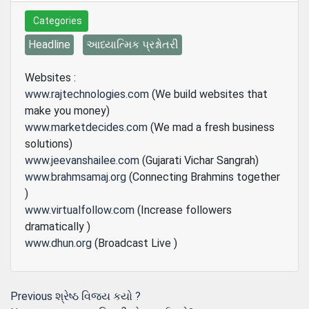
Categories
Headline
આધ્યાત્મિક પ્રશ્નોતરી
Websites :
www.rajtechnologies.com
(We build websites that
make you money)
www.marketdecides.com
(We mad a fresh business
solutions)
www.jeevanshailee.com
(Gujarati Vichar Sangrah)
www.brahmsamaj.org
(Connecting Brahmins together
)
www.virtualfollow.com
(Increase followers
dramatically )
www.dhun.org
(Broadcast Live )
Post
Previous
Previous
શ્રેષ્ઠ વિજય કયો ?