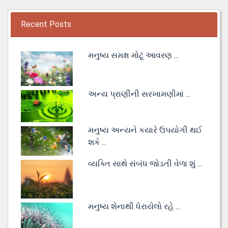
Recent Posts
મનુષ્ય સમક્ષ મોટૂં આવરણ ...
અન્ય પ્રાણીની સરખામણીમાં ...
મનુષ્ય અન્યને કયારે ઉપયોગી થઈ
શકે ...
વ્યક્તિ સાથે સંબંધ જોડતી વેળા શું ...
મનુષ્ય શેનાથી ધેરાયેલો રહે ...