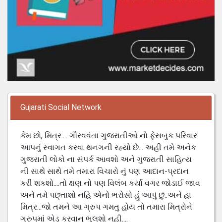
Gujarati Social Network
કેમ છો, મિત્ર.... ગૌરવવંતા ગુજરાતીઓ નો ફેસબુક પરિવાર
આપનું સ્વાગત કરવા થનગની રહ્યો છે... અહી તમે અનેક
ગુજરાતી લોકો ના સંપર્ક આવશો અને ગુજરાતી સાહિત્ય
ની સાથે સાથે તમે તમારા વિચારો નું પણ આદાન-પ્રદાન
કરી શકશો....તો ક્ષણ નો પણ વિલંબ કર્યા વગર જોડાઈ જાવ
અને તમે પછ્તાશો નહિ એનો ભરોસો હું આપું છું..અને હા
મિત્ર...જો તમને આ ગ્રુપ ગમતુ હોય તો તમારા મિત્રોને
ગ્રુપમાં એડ કરવાનુ ભુલશો નહી....