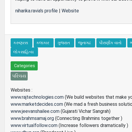
niharika.ravia's profile
|
Website
કરુણરસ
કલાકાર
ગુજરાત
જુનાગઢ
પૌરાણીક વાતો
લોકસાહિત્ય
Categories
પરિચય
Websites :
www.rajtechnologies.com
(We build websites that make y
www.marketdecides.com
(We mad a fresh business soluti
www.jeevanshailee.com
(Gujarati Vichar Sangrah)
www.brahmsamaj.org
(Connecting Brahmins together )
www.virtualfollow.com
(Increase followers dramatically )