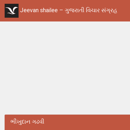
Jeevan shailee – ગુજરાતી વિચાર સંગ્રહ
ભીખુદાન ગઢવી