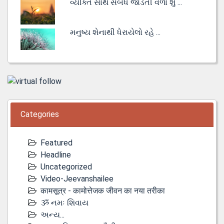
વ્યક્તિ સાથે સંબંધ જોડતી વેળા શું ...
મનુષ્ય શેનાથી ધેરાયેલો રહે ...
Categories
Featured
Headline
Uncategorized
Video-Jeevanshailee
कामसूत्र - कामोत्तेजक जीवन का नया तरीका
ૐ નમઃ શિવાય
અન્ય...