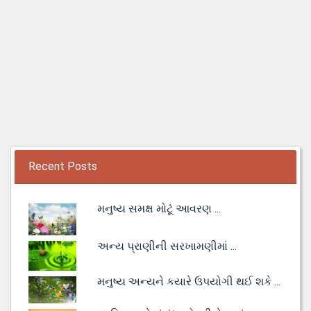
Recent Posts
મનુષ્ય સમક્ષ મોટૂં આવરણ ...
અન્ય પ્રાણીની સરખામણીમાં ...
મનુષ્ય અન્યને કયારે ઉપયોગી થઈ શકે ...