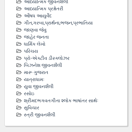
આધ્યાત્મિક જીવનશૈલી
આધ્યાત્મિક પ્રશ્નોતરી
ઔષધ આયુર્વેદ
ગીત,ગરબા,પ્રાર્થના,ભજન,પ્રભાતિયા
જાણવા જેવુ
જાહેર જનતા
ધાર્મિક લેખો
પરિચય
પ્રો-એક્ટીવ ડીસ્‍ક્લોઝર
બિઝનેશ જીવનશૈલી
મારૂ ગુજરાત
યાત્રાધામઃ
યુવા જીવનશૈલી
રસોઇ
શ્રીમદભગવતગીતા શ્લોક ભાષાંતર સાથેઃ
સુવિચાર
સ્ત્રી જીવનશૈલી