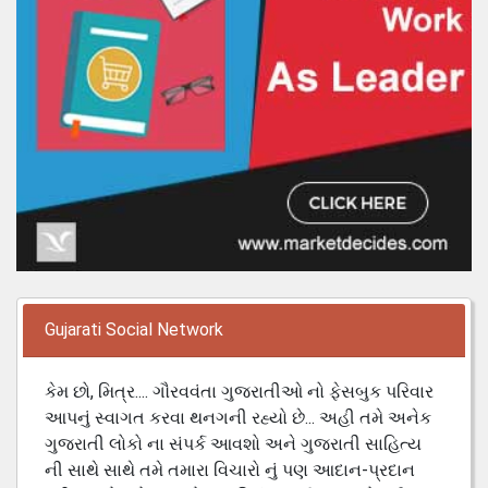
Gujarati Social Network
કેમ છો, મિત્ર.... ગૌરવવંતા ગુજરાતીઓ નો ફેસબુક પરિવાર
આપનું સ્વાગત કરવા થનગની રહ્યો છે... અહી તમે અનેક
ગુજરાતી લોકો ના સંપર્ક આવશો અને ગુજરાતી સાહિત્ય
ની સાથે સાથે તમે તમારા વિચારો નું પણ આદાન-પ્રદાન