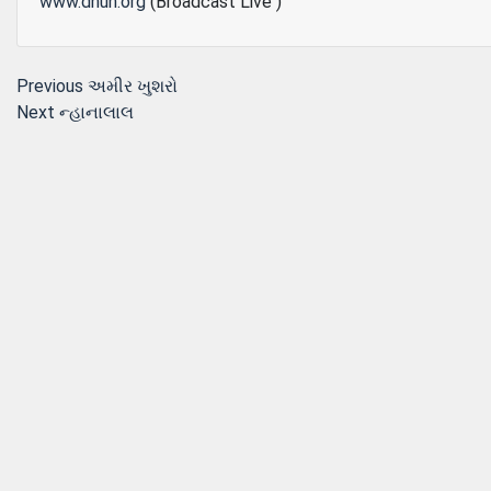
www.dhun.org
(Broadcast Live )
Post
Previous
Previous
અમીર ખુશરો
Next
post:
Next
ન્હાનાલાલ
navigation
post: