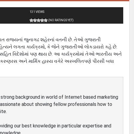
131 VIEWS
(NO RATINGS YET)
ત રાજયનાં જુનાગઢ શહેરનાં વતની છે. તેઓ ગુજરાતી
્યને લગતા કાર્યક્રમો, કે જેને ગુજરાતીઓ લોકડાયરો કહે છે.
ત સહિત વિદેશોમાં પણ થાય છે. આ કાર્યક્રમોમાં તેઓ ભારતીય અને
ો, કરુણરસ અને માર્મિક હાસ્ય વગેરે અસ્ખલિતપણે પીરસી બધા
ve strong background in world of Internet based marketing
passionate about showing fellow professionals how to
ite.
oviding our best knowledge in particular expertise and
 knowledge.