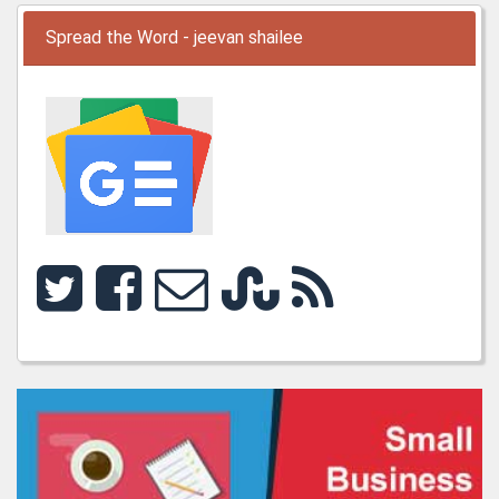
Spread the Word - jeevan shailee