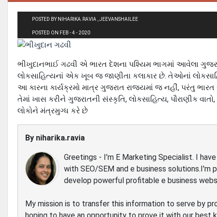
POSTED BY NIHARIKA.RAVIA , JEEVANSHAILEE
POSTED ON FEB - 4 - 2020
ભીખુદાનભાઈ ગઢવી એ ભારત દેશના પશ્યિમ ભાગમાં આવેલા ગુજરા
લોકસાહિત્યનાં એક ખૂબ જ જાણીતા કલાકાર છે. તેઓનાં લોકસાહિત
આ કારના કાર્યક્રમો માત્ર ગુજરાત રાજયમાં જ નહીં, પરંતુ ભાર
તેમાં ખાસ કરીને ગુજરાતની સંસ્કૃતિ, લોકસાહિત્ય, પૌરાણીક વાત
લોકોને મંત્રમુગ્ધ કરે છે
By
niharika.ravia
Greetings - I'm E Marketing Specialist. I ha
with SEO/SEM and e business solutions.I'm 
develop powerful profitable e business webs
My mission is to transfer this information to serve by pr
hoping to have an opportunity to prove it with our best