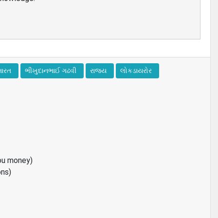
ભારત
ભીખુદાનભાઈ ગઢવી
રાજય
લોકડાયરોર
ou money)
ons)