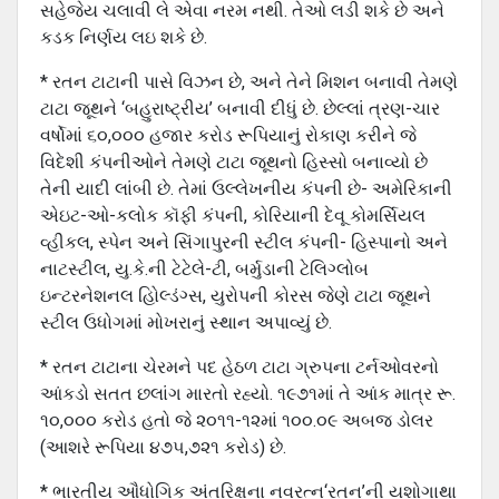
સહેજેય ચલાવી લે એવા નરમ નથી. તેઓ લડી શકે છે અને
કડક નિર્ણય લઇ શકે છે.
* રતન ટાટાની પાસે વિઝન છે, અને તેને મિશન બનાવી તેમણે
ટાટા જૂથને ‘બહુરાષ્ટ્રીય’ બનાવી દીધું છે. છેલ્લાં ત્રણ-ચાર
વર્ષોમાં ૬૦,૦૦૦ હજાર કરોડ રૂપિયાનું રોકાણ કરીને જે
વિદેશી કંપનીઓને તેમણે ટાટા જૂથનો હિસ્સો બનાવ્યો છે
તેની યાદી લાંબી છે. તેમાં ઉલ્લેખનીય કંપની છે- અમેરિકાની
એઇટ-ઓ-કલોક કૉફી કંપની, કોરિયાની દેવૂ કોમર્સિયલ
વ્હીકલ, સ્પેન અને સિંગાપુરની સ્ટીલ કંપની- હિસ્પાનો અને
નાટસ્ટીલ, યુ.કે.ની ટેટેલે-ટી, બર્મુડાની ટેલિગ્લોબ
ઇન્ટરનેશનલ હોિલ્ડંગ્સ, યુરોપની કોરસ જેણે ટાટા જૂથને
સ્ટીલ ઉધોગમાં મોખરાનું સ્થાન અપાવ્યું છે.
* રતન ટાટાના ચેરમને પદ હેઠળ ટાટા ગ્રુપના ટર્નઓવરનો
આંકડો સતત છલાંગ મારતો રહ્યો. ૧૯૭૧માં તે આંક માત્ર રૂ.
૧૦,૦૦૦ કરોડ હતો જે ૨૦૧૧-૧૨માં ૧૦૦.૦૯ અબજ ડોલર
(આશરે રૂપિયા ૪૭૫,૭૨૧ કરોડ) છે.
* ભારતીય ઔધોગિક અંતરિક્ષના નવરત્ન‘રતન’ની યશોગાથા