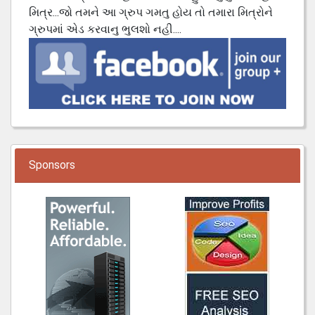
મિત્ર...જો તમને આ ગ્રુપ ગમતુ હોય તો તમારા મિત્રોને
ગ્રુપમાં એડ કરવાનુ ભુલશો નહી....
Sponsors