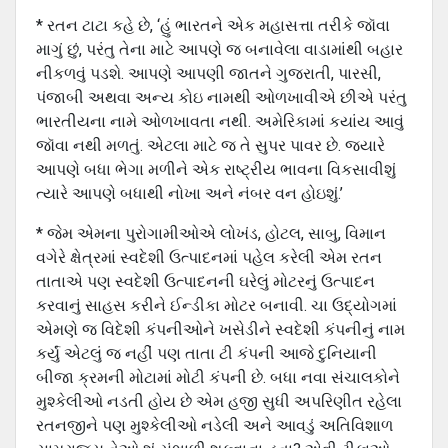
* રતન ટાટા કહે છે, ‘હું ભારતને એક મહાસત્તા તરીકે જૉવા
માગું છું, પરંતુ તેના માટે આપણે જ બનાવેલા વાડામાંથી બહાર
નીકળવું પડશે. આપણે આપણી જાતને ગુજરાતી, પારસી,
પંજાબી અથવા અન્ય કોઇ નામથી ઓળખાવીએ છીએ પરંતુ
ભારતીયના નામે ઓળખાવતા નથી. અમેરિકામાં કયાંય આવું
જૉવા નથી મળતું. એટલા માટે જ તે સુપર પાવર છે. જયારે
આપણે બધા ભેગા મળીને એક રાષ્ટ્રીય ભાવના વિકસાવીશું
ત્યારે આપણે બધાથી નોખા અને નંબર વન હોઇશું.’
* જેમ એમના પુરોગામીઓએ લોખંડ, હોટલ, સાબુ, વિમાન
વગેરે ક્ષેત્રમાં સ્વદેશી ઉત્પાદનમાં પહેલ કરેલી એમ રતન
તાતાએ પણ સ્વદેશી ઉત્પાદનની ઘરેલું મોટરનું ઉત્પાદન
કરવાનું સાહસ કરીને ઈન્ડીકા મોટર બનાવી. ચા ઉદ્યોગમાં
એમણે જ વિદેશી કંપનીઓને ખસેડીને સ્વદેશી કંપનીનું નામ
કર્યું એટલું જ નહીં પણ તાતા ટી કંપની આજે દુનિયાની
બીજા ક્રમની મોટામાં મોટી કંપની છે. બધા નવા સંચાલકોને
મુશ્કેલીઓ નડતી હોય છે એમ હજી સુધી અપરિણીત રહેલા
રતનજીને પણ મુશ્કેલીઓ નડેલી અને આવડું અતિવિશાળ