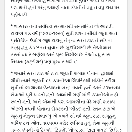
સામ્રાજ્ય તેઓ શું સંભાળી શકવાના હતા? એવી ટીકાઓ
પણ થતી હતી પરંતુ એમણે તાતા કંપનીને વધુ ને વધુ ટોંચ પર
પહોંચાડી.
* ભારતરત્નના સર્વોરચ સન્માનથી સન્માનિત જે.આર.ડી.
ટાટાએ ૫૩ વર્ષ (૧૯૩૮-૧૯૯૧) સુધી દેશના સૌથી જૂના અને
પ્રતિષ્ઠિત ઉધોગ જૂથ ટાટાનું નેતૃત્વ રતન ટાટાને સોંપતા
કહ્યું હતું કે \”રતન યુવાન છે. બુદ્ધિશાળી છે. તેઓ મારા
કરતાં વધારે ભણેલા અને પ્રગતિશીલ છે. તેઓ વધુ સારા
નિયંતા (કંટ્રોલર) પણ પુરવાર થશે.\”
* જયારે રતન ટાટાએ ટાટા જૂથની લગામ પોતાના હાથમાં
લીધી ત્યારે જૂથની ૮૫ કંપનીઓ લિપસ્ટિથી માંડીને સ્ટીલ
સુધીનાં ઢગલાબંધ ઉત્પાદનો બન્ાાવતી હતી અને ડઝનબંધ
સેવાઓ પૂરી પાડતી હતી. આમાંથી ગણીગાંઠી કંપનીઓ નફો
રળતી હતી, અને એમાંથી પણ આંગળીના વેઢે ગણી શકાય
એટલી કંપની પોતાના સેકટરની ‘લીડર’ હતી. રતન ટાટાએ
જૂથનું નેતૃત્વ સંભાળ્યું એ વખતે સો વર્ષ જૂના ટાટા સમૂહનું
વાર્ષિક ટર્ન ઓવર ૧૦,૫૦૦ કરોડ રૂપિયા હતું. તેમાં જૂથની
મુખ્ય કંપનીઓ ‘ટેલ્કો’, ‘ટિસ્કો’, ‘વોલ્ટાસ’, ‘ટાટા પાવર’, ‘રેલીઝ