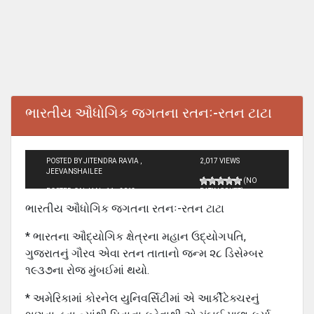
ભારતીય ઔધોગિક જગતના રતનઃ-રતન ટાટા
POSTED BY JITENDRA RAVIA ,
2,017 VIEWS
JEEVANSHAILEE
(NO
POSTED ON JAN - 11 - 2013
RATINGS YET)
ભારતીય ઔધોગિક જગતના રતનઃ-રતન ટાટા
* ભારતના ઔદ્યોગિક ક્ષેત્રના મહાન ઉદ્યોગપતિ,
ગુજરાતનું ગૌરવ એવા રતન તાતાનો જન્મ ૨૮ ડિસેમ્બર
૧૯૩૭ના રોજ મુંબઈમાં થયો.
* અમેરિકામાં કોરનેલ યુનિવર્સિટીમાં એ આર્કીટેક્ચરનું