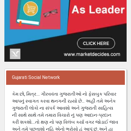
Gujarati Social Network
કેમ છો, મિત્ર.... ગૌરવવંતા ગુજરાતીઓ નો ફેસબુક પરિવાર
આપનું સ્વાગત કરવા થનગની રહ્યો છે... અહી તમે અનેક
ગુજરાતી લોકો ના સંપર્ક આવશો અને ગુજરાતી સાહિત્ય
ની સાથે સાથે તમે તમારા વિચારો નું પણ આદાન-પ્રદાન
કરી શકશો....તો ક્ષણ નો પણ વિલંબ કર્યા વગર જોડાઈ જાવ
અને તમે પછ્તાશો નહિ એનો ભરોસો હું આપું છું..અને હા