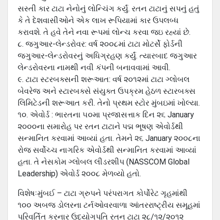
સસ્તી કાર ટાટા નેનોનું લોન્ચિંગ કર્યું. રતન ટાટાનું સપનું હતું
કે તે દેશવાસીઓને એક લાખ રૂપિયામાં કાર ઉપલબ્ધ
કરાવશે. તે હવે તેને નવા રૂપમાં લોન્ચ કરવા જઇ રહ્યાં છે.
૮. જગુઆર-લેન્ડરોવર: વર્ષ ૨૦૦૮માં ટાટા મોટર્સે ફોર્ડની
જગુઆર-લેન્ડરોવરનું અધિગ્રહણ કર્યું. ત્યારબાદ જગુઆર
લેન્ડરોવરના નામથી નવી કંપની બનાવવામાં આવી.
૯. ટાટા સ્ટરબક્સની શરૂઆત: વર્ષ ૨૦૧૨માં ટાટા ગ્લોબલ
બેવરેજ અને સ્ટારબક્સે સંયુક્ત ઉપક્રમ હેઠળ સ્ટારબક્સ
લિમિટેડની શરૂઆત કરી. તેનો પ્રથમ સ્ટોર મુંબઇમાં ખોલ્યા.
૧૦. એવોર્ડ : ભારતના ૫૦મા પ્રજાસત્તાક દિન ૨૬ January
૨૦૦૦ના સમારોહ પર રતન ટાટાને પદ્મ ભૂષણ એવોર્ડથી
સન્માનિત કરવામાં આવ્યાં હતા. તેમને ૨૬ January ૨૦૦૮ના
રોજ સર્વોચ્ચ નાગરિક એવોર્ડથી સન્માનિત કરવામાં આવ્યાં
હતા. તે નેસકોમ ગ્લોબલ લીડરશીપ (NASSCOM Global
Leadership) એવોર્ડ ૨૦૦૮ મેળવ્યો હતો.
વિશેષઃમુંબઈ – ટાટા ગ્રુપને પરંપરાગત કોર્પોરેટ ગૃહમાંથી
૧૦૦ અબજ ડોલરના ટર્નઓવરવાળા આંતરરાષ્ટ્રીય સમૂહમાં
પરિવર્તિત કરનાર ઉદ્યોગપતિ રતન ટાટા ૨૮/૧૨/૨૦૧૨