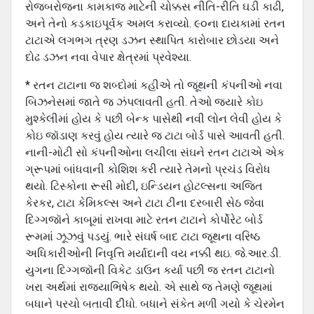
રોજબરોજના કામકાજ માટેની ચોક્કસ નીતિ-રીતિ ઘડી કાઢી,
અને તેનો કડકાઇપૂર્વક અમલ કરાવ્યો. ૯૦ના દાયકામાં રતન
ટાટાએ લગભગ ત્રણ ડઝન સ્થાપિત કારોબાર છોડયા અને
દોઢ ડઝન નવા વેપાર ક્ષેત્રમાં પ્રવેશ્યા.
* રતન ટાટાના જ શબ્દોમાં કહીએ તો જૂથની કંપનીઓ નવા
બિઝનેસમાં જાતે જ ઝંપલાવતી હતી. તેઓ જયારે કોઇ
મુશ્કેલીમાં હોય કે પછી બેન્ક પાસેથી નવી લોન લેવી હોય કે
કોઇ જૉડાણ કરવું હોય ત્યારે જ ટાટા બોર્ડ પાસે આવતી હતી.
નાની-મોટી સો કંપનીઓના લચીલા સંઘને રતન ટાટાએ એક
ગ્રૂપમાં બાંધવાની કોશિશ કરી ત્યારે તેમનો પ્રચંડ વિરોધ
થયો. ટિસ્કોના રૂસી મોદી, ઇન્ડિયન હોટલ્સના અજિત
કેરકર, ટાટા કેમિકલ્સ અને ટાટા ટીના દરબારી સેઠ જેવા
દિગ્ગજૉને કાબૂમાં રાખવા માટે રતન ટાટાને કોર્પોરેટ બોર્ડ
રૂમમાં ઝૂઝવું પડયું. ભારે સંઘર્ષ બાદ ટાટા જૂથના વરિષ્ઠ
અધિકારીઓની નિવૃત્તિ મર્યાદાની વય નક્કી થઇ. જે.આર.ડી.
યુગના દિગ્ગજૉની વિકેટ ડાઉન કર્યા પછી જ રતન ટાટાનો
ખરા અર્થમાં રાજયાભિષેક થયો. એ સાથે જ તેમણે જૂથમાં
બધાને પરચો બતાવી દીધો. બધાને સંકેત મળી ગયો કે ચેરમેન