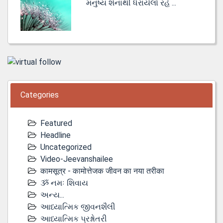
મનુષ્ય શેનાથી ધેરાયેલો રહે ...
Categories
Featured
Headline
Uncategorized
Video-Jeevanshailee
कामसूत्र - कामोत्तेजक जीवन का नया तरीका
ૐ નમઃ શિવાય
અન્ય...
આધ્યાત્મિક જીવનશૈલી
આધ્યાત્મિક પ્રશ્નોતરી