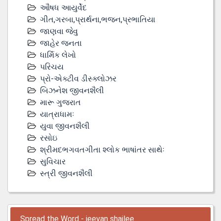
ઔષધ આયુર્વેદ
ગીત,ગરબા,પ્રાર્થના,ભજન,પ્રભાતિયા
જાણવા જેવુ
જાહેર જનતા
ધાર્મિક લેખો
પરિચય
પ્રો-એક્ટીવ ડીસ્‍ક્લોઝર
બિઝનેશ જીવનશૈલી
મારૂ ગુજરાત
યાત્રાધામઃ
યુવા જીવનશૈલી
રસોઇ
શ્રીમદભગવતગીતા શ્લોક ભાષાંતર સાથેઃ
સુવિચાર
સ્ત્રી જીવનશૈલી
Spread the Word - jeevan shailee