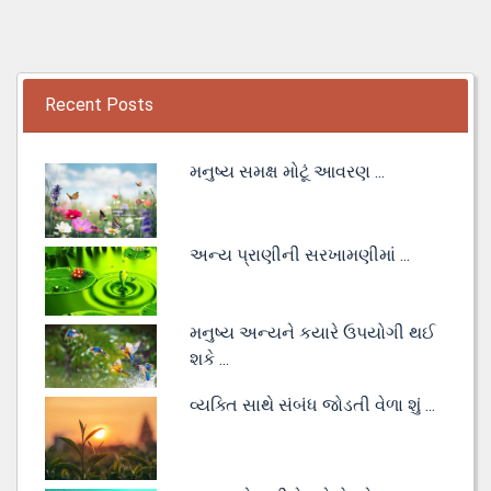
Recent Posts
મનુષ્ય સમક્ષ મોટૂં આવરણ ...
અન્ય પ્રાણીની સરખામણીમાં ...
મનુષ્ય અન્યને કયારે ઉપયોગી થઈ
શકે ...
વ્યક્તિ સાથે સંબંધ જોડતી વેળા શું ...