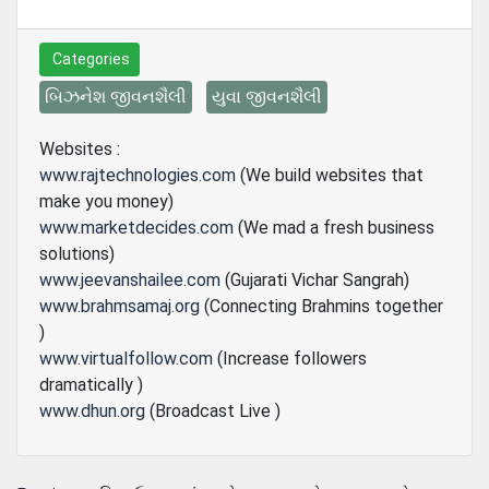
Categories
બિઝનેશ જીવનશૈલી
યુવા જીવનશૈલી
Websites :
www.rajtechnologies.com
(We build websites that
make you money)
www.marketdecides.com
(We mad a fresh business
solutions)
www.jeevanshailee.com
(Gujarati Vichar Sangrah)
www.brahmsamaj.org
(Connecting Brahmins together
)
www.virtualfollow.com
(Increase followers
dramatically )
www.dhun.org
(Broadcast Live )