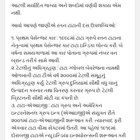
આટલી મર્યાદિત જગ્યા અને શબ્દોમાં વર્ણવી શકાય એમ
નથી.
આવો આપણે જાણીએ રતન ટાટાની દસ ઉપલબ્ધિઓ:
૧. પ્રથમ પેસેન્જર કાર : ૧૯૯૮માં ટાટા ગ્રુપે રતન ટાટાના
નેતૃત્વમાં પ્રથમ પેસેન્જર કાર ટાટા ઇન્ડિકા લોન્ચ કરી. બે
વર્ષના સમયગાળામાં આ કાર પોતાના ગ્રુપમાં નંબર વન
બ્રાન્ડ તરીકે સામે આવી.
૨. ટેટલીનું અધિગ્રહણ : ટાટા ગ્લોબલ બેવરેજના નામથી
ઓળખાતી ટાટા ટીએ વર્ષ ૨૦૦૦માં ટેટલી સમૂહનું
અધિગ્રહણ કર્યું. ટેટલી ગ્રુપ દુનિયામાં સૌથી વધુ ચાનું
ઉત્પાદન કરનાર તથા વિતરણ કરનાર ગ્રુપ છે. ટેટલી
બ્રિટનની સૌથી મોટી ચા કંપની છે.
૩. ટાટા-એઆઇજી : ટાટા ગ્રુપ અને અમેરિકન
ઇન્ટરનેશનલ ગ્રુપ ઇન્ક (એઆઇજી)એ સંયુક્ત રીતે
૨૦૦૧માં ટાટા-એઆઇજીની શરૂઆત કરી. ત્યારબાદ ફરી
એકવાર ટાટા વીમા સેક્ટરમાં ઉતરી. આ પહેલાં ૧૯૧૯માં
દોરાબજી ટાટાએ ન્યૂ ઇન્ડિયા ઇન્શ્યોરન્સની શરૂઆત કરી