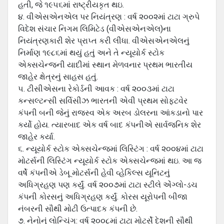
હતી, જે ૧૯૫૬માં રાષ્ટ્રીયકૃત થઇ.
૪. વીએસએનએલ પર નિયંત્રણ : વર્ષ ૨૦૦૨માં ટાટા ગ્રુપે
વિદેશ સંચાર નિગમ લિમિટેડ (વીએસએનએલ)ના
નિયંત્રણકારી શેર પ્રાપ્ત કરી લીધા. વીએસએનએલનું
નિર્માણ ૧૯૮૬માં થયું હતું અને તે ન્યૂયોર્ક સ્ટોક
એક્સચેન્જની યાદીમાં સ્થાન મેળવનાર પ્રથમ ભારતીય
જાહેર ક્ષેત્રનું સાહસ હતું.
૫. ટીસીએસના રેકોર્ડની આવક : વર્ષ ૨૦૦૩માં ટાટા
કન્સલ્ટન્સી સર્વિસીઝ ભારતની એવી પ્રથમ સોફ્ટવેર
કંપની બની જેનું રાજસ્વ એક અરબ ડોલરના આંકડાનો પાર
કર્યો હોય. ત્યારબાદ એક વર્ષ બાદ કંપનીએ સાર્વજનિક શેર
જાહેર કર્યા.
૬. ન્યૂયોર્ક સ્ટોક એક્સચેન્જમાં લિસ્ટિંગ : વર્ષ ૨૦૦૪માં ટાટા
મોટર્સની લિસ્ટિંગ ન્યૂયોર્ક સ્ટોક એક્સચેન્જમાં થઇ. આ જ
વર્ષે કંપનીએ ડેબૂ મોટર્સની હેવી વ્હેકિલ્સ યૂનિટનું
અધિગ્રહણ પણ કર્યું. વર્ષ ૨૦૦૭માં ટાટા સ્ટીલે એંગ્લો-ડચ
કંપની કોરસનું અધિગ્રહણ કર્યું. કોરસ યૂરોપની બીજા
નંબરની સૌથી મોટી ઉત્પાદક કંપની છે.
૭. નેનોનું લોન્ચિંગ: વર્ષ ૨૦૦૮માં ટાટા મોટર્સે દેશની સૌથી