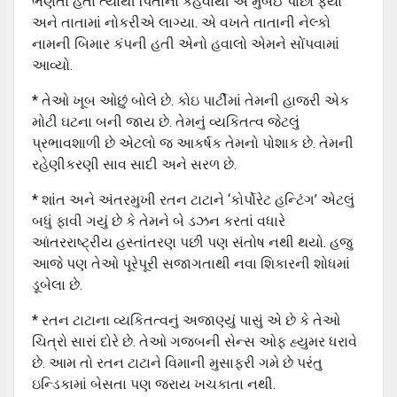
ભણતા હતા ત્યાંથી પિતાના કહેવાથી એ મુંબઈ પાછા ફર્યા
અને તાતામાં નોકરીએ લાગ્યા. એ વખતે તાતાની નેલ્કો
નામની બિમાર કંપની હતી એનો હવાલો એમને સોંપવામાં
આવ્યો.
* તેઓ ખૂબ ઓછું બોલે છે. કોઇ પાર્ટીમાં તેમની હાજરી એક
મોટી ઘટના બની જાય છે. તેમનું વ્યકિતત્વ જેટલું
પ્રભાવશાળી છે એટલો જ આકર્ષક તેમનો પોશાક છે. તેમની
રહેણીકરણી સાવ સાદી અને સરળ છે.
* શાંત અને અંતરમુખી રતન ટાટાને ‘કોર્પોરેટ હન્ટિંગ’ એટલું
બધું ફાવી ગયું છે કે તેમને બે ડઝન કરતાં વધારે
આંતરરાષ્ટ્રીય હસ્તાંતરણ પછી પણ સંતોષ નથી થયો. હજુ
આજે પણ તેઓ પૂરેપૂરી સજાગતાથી નવા શિકારની શોધમાં
ડૂબેલા છે.
* રતન ટાટાના વ્યકિતત્વનું અજાણ્યું પાસું એ છે કે તેઓ
ચિત્રો સારાં દોરે છે. તેઓ ગજબની સેન્સ ઓફ હ્યુમર ધરાવે
છે. આમ તો રતન ટાટાને વિમાની મુસાફરી ગમે છે પરંતુ
ઇન્ડિકામાં બેસતા પણ જરાય ખચકાતા નથી.