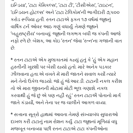
ઇન્ડિયા’, ‘ટાટા કેમિકલ્સ’, ‘ટાટા ટી’, ‘ટીસીએસ’, ‘ટાઇટન’,
‘ઇન્ડિયન હોટલ્સ’ અને ‘ટાટા ટેલિકોમ’ની ભાગીદારી ૭,૫૦૦
કરોડ રૂપિયા હતી. રતન ટાટાએ ફકત ૧૭ વર્ષમાં જૂથનું
વાર્ષિક ટર્ન ઓવર આઠ ગણું વધાર્યું. તેમણે જૂથને
‘બહુરાષ્ટ્રીય’ બનાવ્યું. જૂથની લગભગ બધી જ કંપની આજે
નફો રળે છે. બેશક, આ કોઇ ‘રતન’ જેવા ‘રત્ન’ના ગજાની વાત
છે.
* રતન ટાટાએ એક મુલાકાતમાં કહ્યું હતું કે ‘હું એક મહાન
હસ્તીની ખુરશી પર બેસી રહ્યો હતો. મારે અનેક પડકાર
ઝીલવાના હતા.એ વખતે મેં મારી જાતને સવાલ કર્યો ત્યારે
મને તેનો ઉકેલ જડયો. જૉ હું જે.આર.ડી. ટાટાની નકલ કરીશ
તો એ મારા જીવનની મોટામાં મોટી ભૂલ ગણાશે. નકલ
કરવાથી હું જે છું એ પણ નહીં રહું.’ રતન ટાટાઐ પોતાનો માર્ગ
જાતે કંડાર્યો, અને તેના પર જ ચાલીને આગળ વઘ્યા.
* સત્તાના સૂત્રો હાથમાં આવતા તેમણે સંખ્યાબંધ સુધારાઓ
દાખલ કરી ટાટાનું નામ રોશન કર્યું. ટાટા જૂથનાં મૂળિયાં વધુ
મજબૂત બનાવ્યા પછી રતન ટાટાએ ટાટા કંપનીઓના