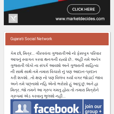
Gujarati Social Network
કેમ છો, મિત્ર.... ગૌરવવંતા ગુજરાતીઓ નો ફેસબુક પરિવાર
આપનું સ્વાગત કરવા થનગની રહ્યો છે... અહી તમે અનેક
ગુજરાતી લોકો ના સંપર્ક આવશો અને ગુજરાતી સાહિત્ય
ની સાથે સાથે તમે તમારા વિચારો નું પણ આદાન-પ્રદાન
કરી શકશો....તો ક્ષણ નો પણ વિલંબ કર્યા વગર જોડાઈ જાવ
અને તમે પછ્તાશો નહિ એનો ભરોસો હું આપું છું..અને હા
મિત્ર...જો તમને આ ગ્રુપ ગમતુ હોય તો તમારા મિત્રોને
ગ્રુપમાં એડ કરવાનુ ભુલશો નહી....