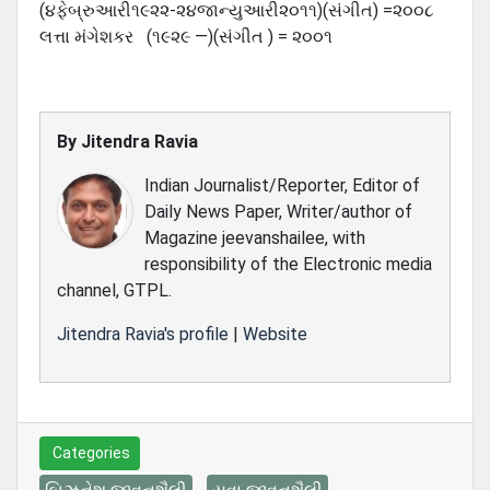
(૪ફેબ્રુઆરી૧૯૨૨-૨૪જાન્યુઆરી૨૦૧૧)(સંગીત) =૨૦૦૮
લત્તા મંગેશકર (૧૯૨૯ —)(સંગીત ) = ૨૦૦૧
By
Jitendra Ravia
Indian Journalist/Reporter, Editor of
Daily News Paper, Writer/author of
Magazine jeevanshailee, with
responsibility of the Electronic media
channel, GTPL.
Jitendra Ravia's profile
|
Website
Categories