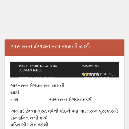
ભારતરત્ન મેળવનારના નામની યાદી
POSTED BY JITENDRA RAVIA ,
2,350 VIEWS
JEEVANSHAILEE
(
1
VOTES,
POSTED ON DEC - 23 - 2011
AVERAGE:
2.00
OUT
OF 5)
ભારતરત્ન મેળવનારના નામની
યાદી
નામ ભારતરત્ન મેળવનાર વર્ષ
અત્યારે છેલ્લા ત્રણ વર્ષથી કોઇને પણ ભારતરત્ન પુરસ્કારથી
સન્માનિત નથી કર્યા
પંડિત ભીમસેન જોશી