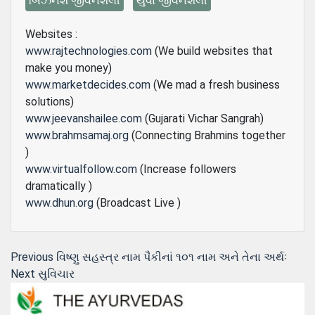
બિઝનેશ જીવનશૈલી
યુવા જીવનશૈલી
Websites :
www.rajtechnologies.com
(We build websites that
make you money)
www.marketdecides.com
(We mad a fresh business
solutions)
www.jeevanshailee.com
(Gujarati Vichar Sangrah)
www.brahmsamaj.org
(Connecting Brahmins together
)
www.virtualfollow.com
(Increase followers
dramatically )
www.dhun.org
(Broadcast Live )
Post
Previous
Previous
વિષ્ણુ સહસ્ત્ર નામ પૈકીનાં ૧૦૧ નામ અને તેના અર્થઃ
Next
post:
Next
સુવિચાર
navigation
post: