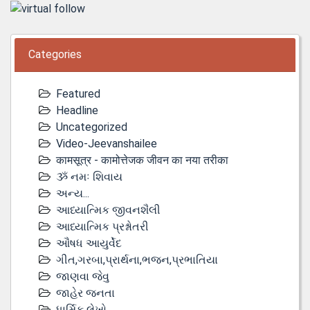
Categories
Featured
Headline
Uncategorized
Video-Jeevanshailee
कामसूत्र - कामोत्तेजक जीवन का नया तरीका
ૐ નમઃ શિવાય
અન્ય...
આધ્યાત્મિક જીવનશૈલી
આધ્યાત્મિક પ્રશ્નોતરી
ઔષધ આયુર્વેદ
ગીત,ગરબા,પ્રાર્થના,ભજન,પ્રભાતિયા
જાણવા જેવુ
જાહેર જનતા
ધાર્મિક લેખો