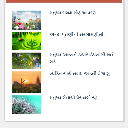
મનુષ્ય સમક્ષ મોટૂં આવરણ ...
અન્ય પ્રાણીની સરખામણીમાં ...
મનુષ્ય અન્યને કયારે ઉપયોગી થઈ
શકે ...
વ્યક્તિ સાથે સંબંધ જોડતી વેળા શું ...
મનુષ્ય શેનાથી ધેરાયેલો રહે ...