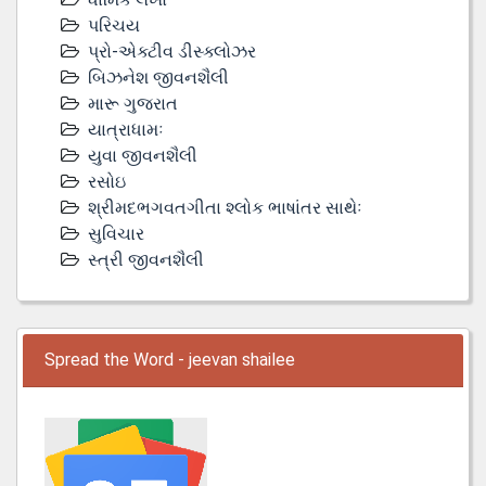
પરિચય
પ્રો-એક્ટીવ ડીસ્‍ક્લોઝર
બિઝનેશ જીવનશૈલી
મારૂ ગુજરાત
યાત્રાધામઃ
યુવા જીવનશૈલી
રસોઇ
શ્રીમદભગવતગીતા શ્લોક ભાષાંતર સાથેઃ
સુવિચાર
સ્ત્રી જીવનશૈલી
Spread the Word - jeevan shailee