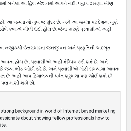
ા ખોળામાં બનેલા આ હિલ સ્ટેશનમાં આપને નદી, પહાડ, ઝરણા, ખીણ
શકો છો. આ જગ્યાઓ ખુબ જ સુંદર છે. અને આ જગ્યા પર દેશના ખુણે
સોળે કળાએ ખીલી ઉઠી હોય છે. જેના કારણે પ્રવાસીઓ અહીં
બ નજીકથી ઉત્તરાખંડના જનજીવન અને પ્રકૃતિની અદભૂત
 આવતા હોય છે . પ્રવાસીઓ અહીં કેમ્પિંગ કરી શકે છે. અને
છે જ્યાં ભીડ ઓછી રહે છે. અને પ્રવાસીઓ મોટી સંખ્યામાં આવતા
િત છે. અહીં આપ હિમાલયની પર્વત શ્રૃંખલા પણ જોઈ શકો છો.
ને પણ માણી શકો છો.
ve strong background in world of Internet based marketing
passionate about showing fellow professionals how to
ite.