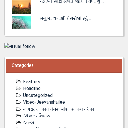
વ્યક્તિ સાથે સંબંધ જોડતી વેળા શું ...
મનુષ્ય શેનાથી ધેરાયેલો રહે ...
Categories
Featured
Headline
Uncategorized
Video-Jeevanshailee
कामसूत्र - कामोत्तेजक जीवन का नया तरीका
ૐ નમઃ શિવાય
અન્ય...