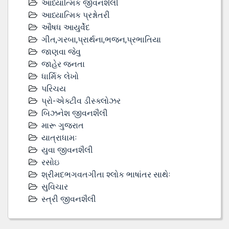
આધ્યાત્મિક જીવનશૈલી
આધ્યાત્મિક પ્રશ્નોતરી
ઔષધ આયુર્વેદ
ગીત,ગરબા,પ્રાર્થના,ભજન,પ્રભાતિયા
જાણવા જેવુ
જાહેર જનતા
ધાર્મિક લેખો
પરિચય
પ્રો-એક્ટીવ ડીસ્‍ક્લોઝર
બિઝનેશ જીવનશૈલી
મારૂ ગુજરાત
યાત્રાધામઃ
યુવા જીવનશૈલી
રસોઇ
શ્રીમદભગવતગીતા શ્લોક ભાષાંતર સાથેઃ
સુવિચાર
સ્ત્રી જીવનશૈલી