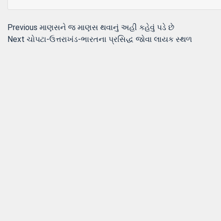
Post
Previous
Previous
માણસને જ માણસ થવાનું અહી કહેવું પડે છે
Next
post:
Next
ચોપટા-ઉત્તરાખંડ-ભારતના પ્રસિદ્ધ જોવા લાયક સ્થળ
navigation
post: