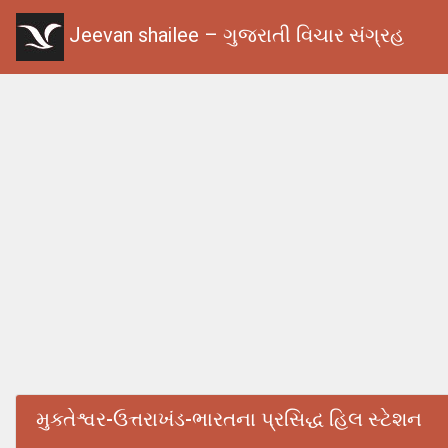
Jeevan shailee – ગુજરાતી વિચાર સંગ્રહ
મુક્તેશ્વર-ઉત્તરાખંડ-ભારતના પ્રસિદ્ધ હિલ સ્ટેશન