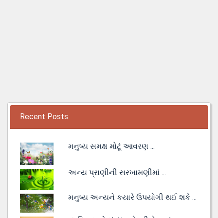
Recent Posts
મનુષ્ય સમક્ષ મોટૂં આવરણ ...
અન્ય પ્રાણીની સરખામણીમાં ...
મનુષ્ય અન્યને કયારે ઉપયોગી થઈ શકે ...