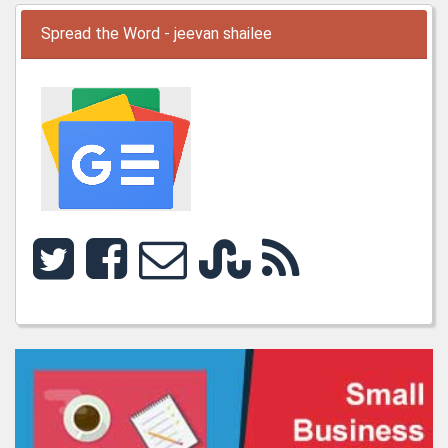
Spread the Word - jeevan shailee