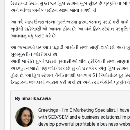
ઉત્તરાખંડ સ્થિત મુક્તેશ્વર હિલ સ્ટેશન ખુબ સુંદર છે. પ્રકૃતિન
અને બીજા અનેક પર્યટન સ્થળ જોવા મળશે. ચં
આ વર્ષે આપ ઉત્તરાખંડના મુક્તેશ્વરમાં ફરવા જવાનું પસંદ કરી 
ખુણેથી સહેલાણીઓ આવતા હોય છે. આ બંને હિલ સ્ટેશન પ્રકૃતિ 
આવવાનું વધુ પસંદ કરે છે.
આ જગ્યાઓ પર આપ પહાડી ગામોની મજા માણી શકો છો. અને ખુ
ખુબસુરતીને જોઈ શકો છો.
આવી જ રીતે મુક્તેશ્વરમાં પ્રવાસીઓ લૉંગ ટ્રેકિંગની મજા માણવા
અદભૂત નજારો પણ જોઈ શકે છે. મુક્તેશ્વર એક એવુ હિલ સ્ટેશન 
હોય છે. આ હિલ સ્ટેશન નૈનીતાલથી લગભગ 51 કિલોમીટર દૂર સ્થ
દેવદ્વારના જંગલમાં આરામ કરી શકો છો અને ત્યાં બેસીને પ્રકૃતિ
By
niharika.ravia
Greetings - I'm E Marketing Specialist. I ha
with SEO/SEM and e business solutions.I'm 
develop powerful profitable e business webs