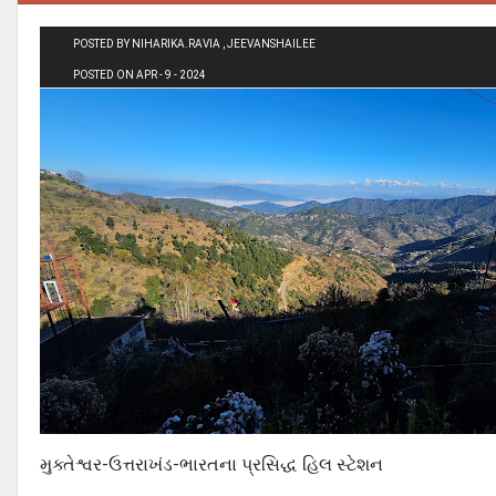
POSTED BY NIHARIKA.RAVIA , JEEVANSHAILEE
POSTED ON APR - 9 - 2024
મુક્તેશ્વર-ઉત્તરાખંડ-ભારતના પ્રસિદ્ધ હિલ સ્ટેશન