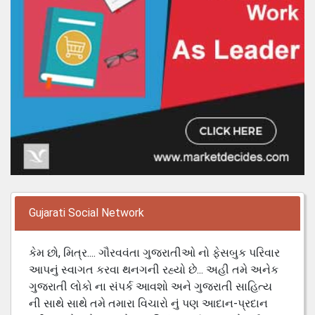
Gujarati Social Network
કેમ છો, મિત્ર.... ગૌરવવંતા ગુજરાતીઓ નો ફેસબુક પરિવાર
આપનું સ્વાગત કરવા થનગની રહ્યો છે... અહી તમે અનેક
ગુજરાતી લોકો ના સંપર્ક આવશો અને ગુજરાતી સાહિત્ય
ની સાથે સાથે તમે તમારા વિચારો નું પણ આદાન-પ્રદાન