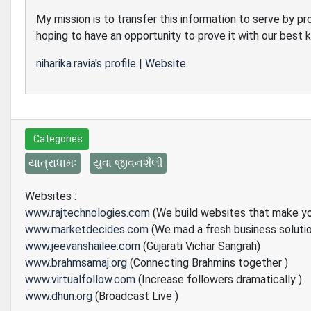
My mission is to transfer this information to serve by pr
hoping to have an opportunity to prove it with our best
niharika.ravia's profile
|
Website
Categories
યાત્રાધામઃ
યુવા જીવનશૈલી
Websites :
www.rajtechnologies.com
(We build websites that make y
www.marketdecides.com
(We mad a fresh business soluti
www.jeevanshailee.com
(Gujarati Vichar Sangrah)
www.brahmsamaj.org
(Connecting Brahmins together )
www.virtualfollow.com
(Increase followers dramatically )
www.dhun.org
(Broadcast Live )