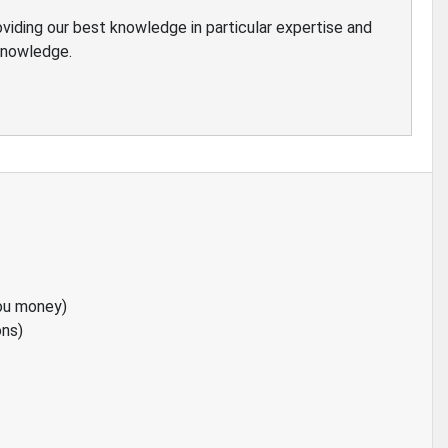
oviding our best knowledge in particular expertise and
 knowledge.
ou money)
ons)