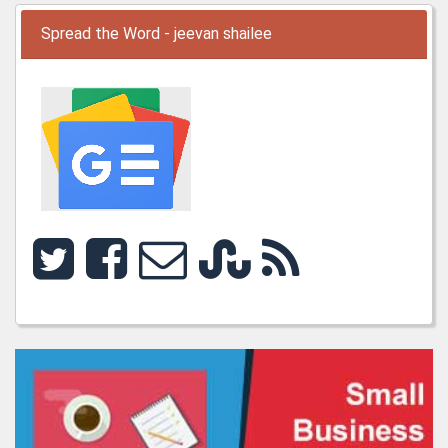
Spread the Word - jeevan shailee