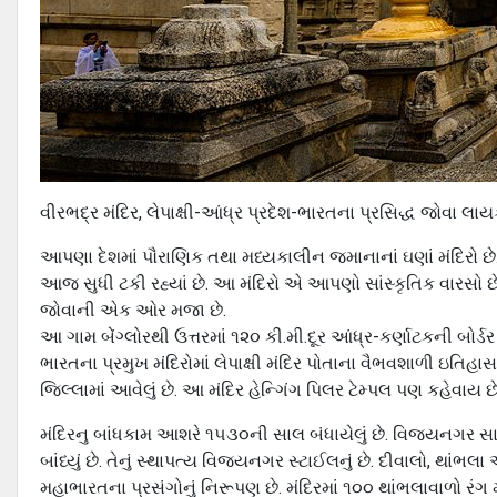
વીરભદ્ર મંદિર, લેપાક્ષી-આંધ્ર પ્રદેશ-ભારતના પ્રસિદ્ધ જોવા લા
આપણા દેશમાં પૌરાણિક તથા મધ્યકાલીન જમાનાનાં ઘણાં મંદિરો છે. 
આજ સુધી ટકી રહ્યાં છે. આ મંદિરો એ આપણો સાંસ્કૃતિક વારસો છે. હ
જોવાની એક ઓર મજા છે.
આ ગામ બેંગ્લોરથી ઉત્તરમાં ૧૨૦ કી.મી.દૂર આંધ્ર-કર્ણાટકની બોર્ડ
ભારતના પ્રમુખ મંદિરોમાં લેપાક્ષી મંદિર પોતાના વૈભવશાળી ઇતિહાસ
જિલ્લામાં આવેલું છે. આ મંદિર હેન્ગિંગ પિલર ટેમ્પલ પણ કહેવાય છે
મંદિરનુ બાંધકામ આશરે ૧૫૩૦ની સાલ બંધાયેલું છે. વિજયનગર સામ
બાંધ્યું છે. તેનું સ્થાપત્ય વિજયનગર સ્ટાઈલનું છે. દીવાલો, થાંભ
મહાભારતના પ્રસંગોનું નિરૂપણ છે. મંદિરમાં ૧૦૦ થાંભલાવાળો રંગ 