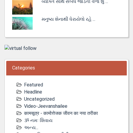
વ્યક્તિ સાથે સંબંધ જોડતી વેળા શું ...
મનુષ્ય શેનાથી ધેરાયેલો રહે ...
Categories
Featured
Headline
Uncategorized
Video-Jeevanshailee
कामसूत्र - कामोत्तेजक जीवन का नया तरीका
ૐ નમઃ શિવાય
અન્ય...