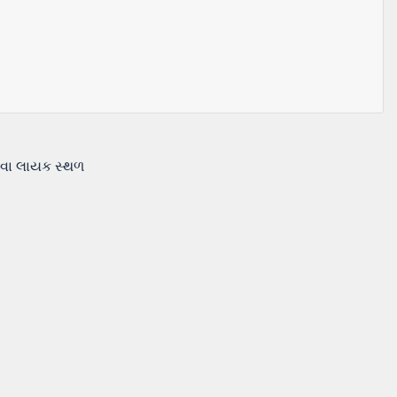
ોવા લાયક સ્થળ