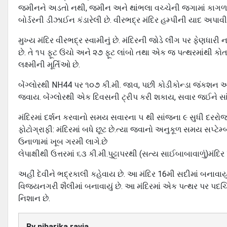
જમીનને અડતો નથી, જમીન અને થાંભલા વચ્ચેની જગામાં કાગળ 
બોર્ડરની ડીઝાઈન કંડારેલી છે. વીરભદ્ર મંદિર હમ્પીની યાદ અપાવી જ
મુખ્ય મંદિર વીરભદ્ર સ્વામીનું છે. મંદિરની જોડે લીંગ પર ફેણધારી
છે. તે ૧૫ ફૂટ ઉંચો અને ૨૭ ફૂટ લાંબો તથા એક જ પત્થરમાંથી કોત
લક્ષ્મીની મૂર્તિઓ છે.
બેંગ્લોરથી NH44 પર ૧૦૭ કી.મી. જાવ, પછી કોડીકોન્ડા જંકશન 
જવાય. બેંગ્લોરથી એક દિવસની ટ્રીપ કરી શકાય, સવાર જઈને સ
મંદિરમાં દર્શન કરવાનો સમય સવારના ૫ થી સાંજના ૯ સુધી દરરોજ
ફોટોગ્રાફી: મંદિરમાં બધે છૂટ છે.ત્યા જવાનો અનુકૂળ સમય સપ્ટ
ઉનાળામાં ખૂબ ગરમી લાગે.છે
લેપાક્ષીથી ઉત્તરમાં ૬૩ કી.મી.પુટ્ટાપરથી (સત્ય સાઈબાબાવાળું)મંદ
અહીં દેવીને ભદ્રકાલી કહેવાય છે. આ મંદિર 16મી સદીમાં બનાવાયુ
વિજયનગરી શૈલીમાં બનાવાયું છે. આ મંદિરમાં એક પત્થર પર પદચિ
નિશાન છે.
By
niharika.ravia