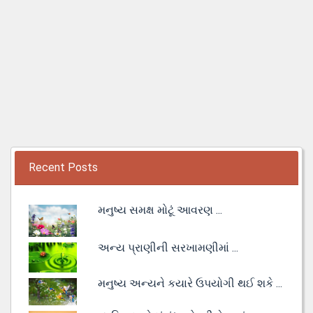
Recent Posts
મનુષ્ય સમક્ષ મોટૂં આવરણ ...
અન્ય પ્રાણીની સરખામણીમાં ...
મનુષ્ય અન્યને કયારે ઉપયોગી થઈ શકે ...