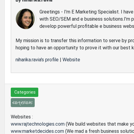
Greetings - I'm E Marketing Specialist. I ha
with SEO/SEM and e business solutions.I'm 
develop powerful profitable e business webs
My mission is to transfer this information to serve by pr
hoping to have an opportunity to prove it with our best
niharika.ravia's profile
|
Website
Categories
યાત્રાધામઃ
Websites :
www.rajtechnologies.com
(We build websites that make y
www.marketdecides.com
(We mad a fresh business soluti