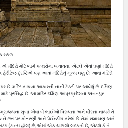
યક સ્થળ
એ મંદિરો મોટે ભાગે પત્થરોનાં બનાવતા, એટલે એવાં ઘણાં મંદિરો
ેરીટેજ દ્રષ્ટિએ પણ આવાં મંદિરોનું મૂલ્ય ઘણું છે. આવાં મંદિરો
ર પર છે. મંદિર કાચબા આકારની નાની ટેકરી પર આવેલું છે. દક્ષિણ
 માટે પ્રસિદ્ધ છે. આ મંદિર દક્ષિણ આંધ્રપ્રદેશના અનંતપુર
.
્રાજ્યના સુબા એવા બે ભાઈઓ વિરુપન્ના અને વીરન્ના નાયકે તે
લા અને છત પર કોતરણી અને પેઈન્ટીંગ કરેલાં છે. તેમાં રામાયણ અને
મંડપ (ડાન્સ હોલ) છે, એમાં એક થાંભલો લટકતો છે, એટલે કે તે