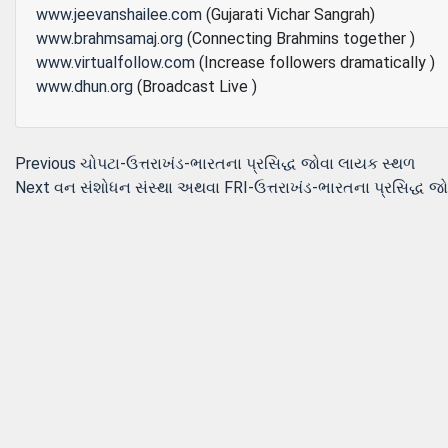
www.jeevanshailee.com
(Gujarati Vichar Sangrah)
www.brahmsamaj.org
(Connecting Brahmins together )
www.virtualfollow.com
(Increase followers dramatically )
www.dhun.org
(Broadcast Live )
Post
Previous
Previous
ચોપટા-ઉત્તરાખંડ-ભારતના પ્રસિદ્ધ જોવા લાયક સ્થળ
Next
post:
Next
વન સંશોધન સંસ્થા અથવા FRI-ઉત્તરાખંડ-ભારતના પ્રસિદ્ધ જ
navigation
post: