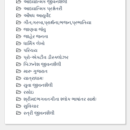
આધ્યાત્મિક જીવનશૈલી
આધ્યાત્મિક પ્રશ્નોતરી
ઔષધ આયુર્વેદ
ગીત,ગરબા,પ્રાર્થના,ભજન,પ્રભાતિયા
જાણવા જેવુ
જાહેર જનતા
ધાર્મિક લેખો
પરિચય
પ્રો-એક્ટીવ ડીસ્‍ક્લોઝર
બિઝનેશ જીવનશૈલી
મારૂ ગુજરાત
યાત્રાધામઃ
યુવા જીવનશૈલી
રસોઇ
શ્રીમદભગવતગીતા શ્લોક ભાષાંતર સાથેઃ
સુવિચાર
સ્ત્રી જીવનશૈલી