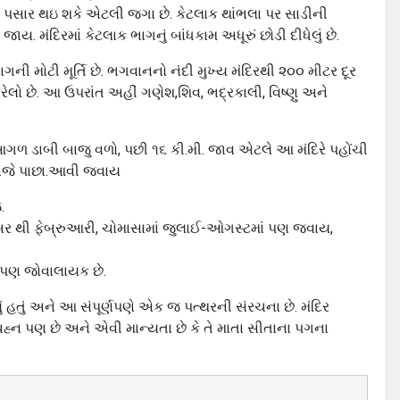
પસાર થઇ શકે એટલી જગા છે. કેટલાક થાંભલા પર સાડીની
ાય. મંદિરમાં કેટલાક ભાગનું બાંધકામ અધૂરું છોડી દીધેલું છે.
 નાગની મોટી મૂર્તિ છે. ભગવાનનો નંદી મુખ્ય મંદિરથી ૨૦૦ મીટર દૂર
રેલો છે. આ ઉપરાંત અહીં ગણેશ,શિવ, ભદ્રકાલી, વિષ્ણુ અને
આગળ ડાબી બાજુ વળો, પછી ૧૬ કી.મી. જાવ એટલે આ મંદિરે પહોંચી
ાંજે પાછા.આવી જવાય
.
ેમ્બર થી ફેબ્રુઆરી, ચોમાસામાં જુલાઈ-ઓગસ્ટમાં પણ જવાય,
િર પણ જોવાલાયક છે.
ં હતું અને આ સંપૂર્ણપણે એક જ પત્થરની સંરચના છે. મંદિર
હ્ન પણ છે અને એવી માન્યતા છે કે તે માતા સીતાના પગના