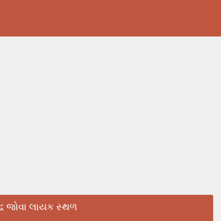
િદ્ધ જોવા લાયક સ્થળ