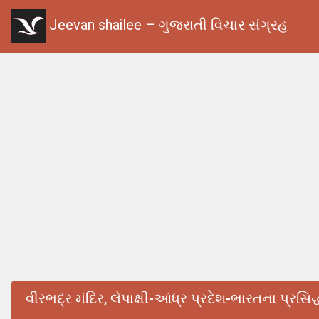
Jeevan shailee – ગુજરાતી વિચાર સંગ્રહ
વીરભદ્ર મંદિર, લેપાક્ષી-આંધ્ર પ્રદેશ-ભારતના પ્રસ