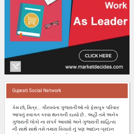
Gujarati Social Network
કેમ છો, મિત્ર.... ગૌરવવંતા ગુજરાતીઓ નો ફેસબુક પરિવાર
આપનું સ્વાગત કરવા થનગની રહ્યો છે... અહી તમે અનેક
ગુજરાતી લોકો ના સંપર્ક આવશો અને ગુજરાતી સાહિત્ય
ની સાથે સાથે તમે તમારા વિચારો નું પણ આદાન-પ્રદાન