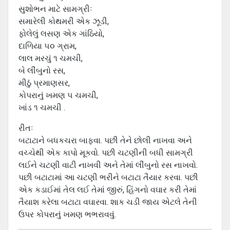
સુશોભન માટે સામગ્રીઃ
સમારેલી કોથમરી એક ઝૂડી,
ફોલેલું લસણ એક ગાંઠિયો,
દાળિયા ૫૦ ગ્રામ,
લાલ મરચું ૧ ચમચી,
બે લીંબુનો રસ,
મીઠું પ્રમાણસર,
કોપરાનું ખમણ ૫ ચમચી,
ખાંડ ૧ ચમચી .
રીતઃ
બટાટાને બધકચરા બાફવા. પછી તેને છોલી નાખવા અને
વચ્‍ચેથી એક કાપો મૂકવો. પછી ચટણીની બધી સામગ્રી
લઈને ચટણી વાટી નાખવી અને તેમાં લીંબુનો રસ નાખવો.
પછી બટાટામાં આ ચટણી ભરીને બટાટા તૈયાર કરવા. પછી
એક કડાઈમાં તેલ લઈ તેમાં જીરું, હિંગનો વઘાર કરી તેમાં
તૈયાશ કરેલા બટાટા વઘારવા. શાક ચડી જાય એટલે તેની
ઉપર કોપરાનું ખમણ ભભરાવવું.