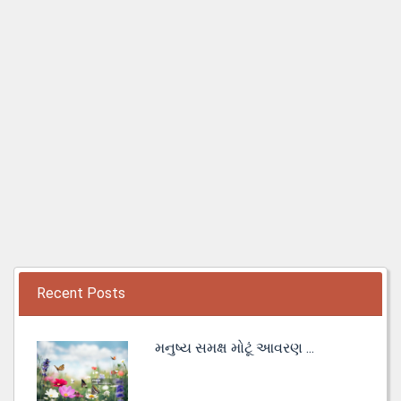
Recent Posts
મનુષ્ય સમક્ષ મોટૂં આવરણ ...