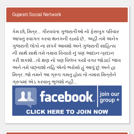
Gujarati Social Network
કેમ છો, મિત્ર.... ગૌરવવંતા ગુજરાતીઓ નો ફેસબુક પરિવાર
આપનું સ્વાગત કરવા થનગની રહ્યો છે... અહી તમે અનેક
ગુજરાતી લોકો ના સંપર્ક આવશો અને ગુજરાતી સાહિત્ય
ની સાથે સાથે તમે તમારા વિચારો નું પણ આદાન-પ્રદાન
કરી શકશો....તો ક્ષણ નો પણ વિલંબ કર્યા વગર જોડાઈ જાવ
અને તમે પછ્તાશો નહિ એનો ભરોસો હું આપું છું..અને હા
મિત્ર...જો તમને આ ગ્રુપ ગમતુ હોય તો તમારા મિત્રોને
ગ્રુપમાં એડ કરવાનુ ભુલશો નહી....