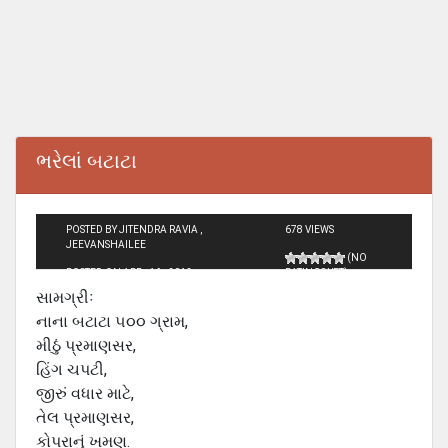
ભરેલાં બટાટા
POSTED BY JITENDRA RAVIA ,
678 VIEWS
JEEVANSHAILEE
(NO
POSTED ON APR - 16 - 2012
RATINGS YET)
સામગ્રીઃ
નાના બટાટા ૫૦૦ ગ્રામ,
મીઠું પ્રમાણસર,
હિંગ ચપટી,
જીરું વધાર માટે,
તેલ પ્રમાણસર,
કોપરાનું ખમણ.