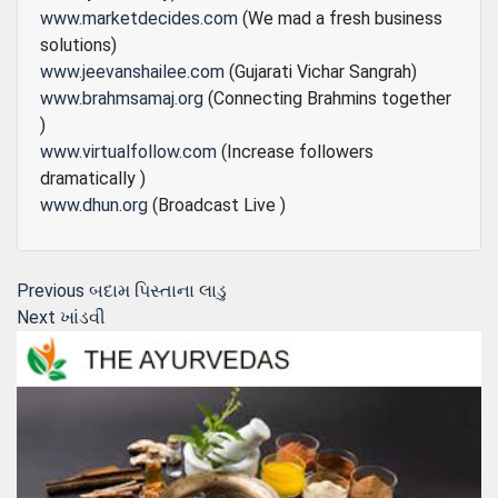
www.marketdecides.com
(We mad a fresh business
solutions)
www.jeevanshailee.com
(Gujarati Vichar Sangrah)
www.brahmsamaj.org
(Connecting Brahmins together
)
www.virtualfollow.com
(Increase followers
dramatically )
www.dhun.org
(Broadcast Live )
Post
Previous
Previous
બદામ પિસ્‍તાના લાડુ
Next
post:
Next
ખાંડવી
navigation
post: