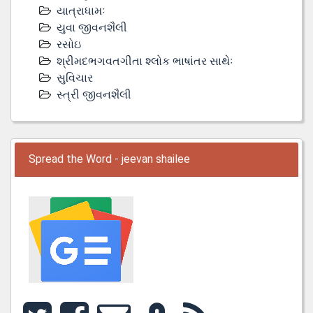
યાત્રાધામઃ
યુવા જીવનશૈલી
રસોઇ
શ્રીમદભગવતગીતા શ્લોક ભાષાંતર સાથેઃ
સુવિચાર
સ્ત્રી જીવનશૈલી
Spread the Word - jeevan shailee