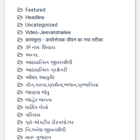
Featured
Headline
Uncategorized
Video-Jeevanshailee
कामसूत्र - कामोत्तेजक जीवन का नया तरीका
ૐ નમઃ શિવાય
અન્ય...
આધ્યાત્મિક જીવનશૈલી
આધ્યાત્મિક પ્રશ્નોતરી
ઔષધ આયુર્વેદ
ગીત,ગરબા,પ્રાર્થના,ભજન,પ્રભાતિયા
જાણવા જેવુ
જાહેર જનતા
ધાર્મિક લેખો
પરિચય
પ્રો-એક્ટીવ ડીસ્‍ક્લોઝર
બિઝનેશ જીવનશૈલી
મારૂ ગુજરાત