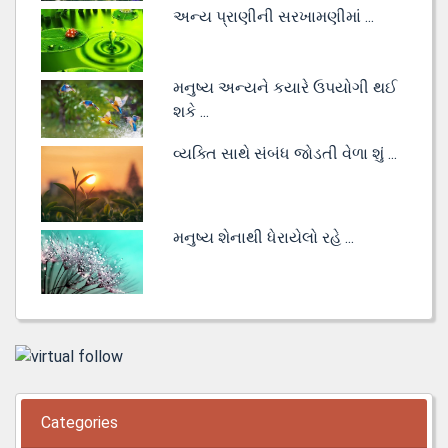
અન્ય પ્રાણીની સરખામણીમાં ...
મનુષ્ય અન્યને કયારે ઉપયોગી થઈ
શકે ...
વ્યક્તિ સાથે સંબંધ જોડતી વેળા શું ...
મનુષ્ય શેનાથી ધેરાયેલો રહે ...
Categories