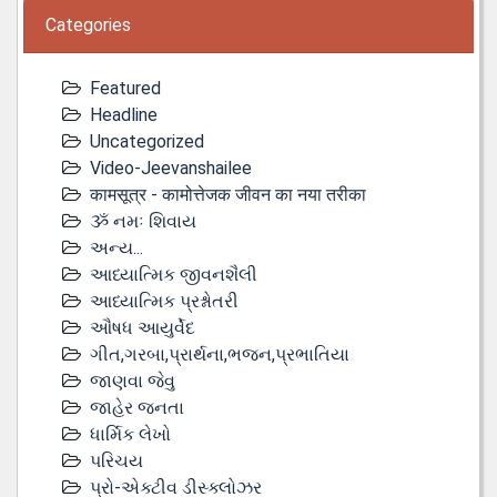
Categories
Featured
Headline
Uncategorized
Video-Jeevanshailee
कामसूत्र - कामोत्तेजक जीवन का नया तरीका
ૐ નમઃ શિવાય
અન્ય...
આધ્યાત્મિક જીવનશૈલી
આધ્યાત્મિક પ્રશ્નોતરી
ઔષધ આયુર્વેદ
ગીત,ગરબા,પ્રાર્થના,ભજન,પ્રભાતિયા
જાણવા જેવુ
જાહેર જનતા
ધાર્મિક લેખો
પરિચય
પ્રો-એક્ટીવ ડીસ્‍ક્લોઝર