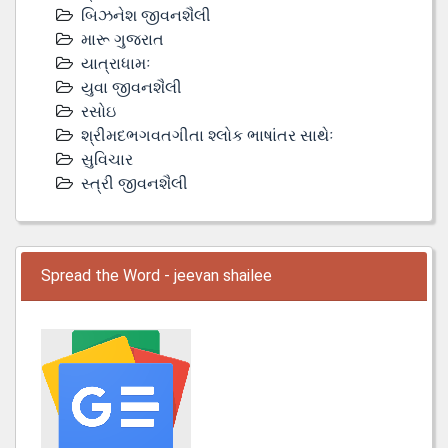
બિઝનેશ જીવનશૈલી
મારૂ ગુજરાત
યાત્રાધામઃ
યુવા જીવનશૈલી
રસોઇ
શ્રીમદભગવતગીતા શ્લોક ભાષાંતર સાથેઃ
સુવિચાર
સ્ત્રી જીવનશૈલી
Spread the Word - jeevan shailee