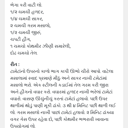
ભેગા કરી વાટી લો.
૧/૨ ચમચી હળદર,
૧/૪ ચમચી સાકર,
૨ ચમચી ગરમ મસાલો,
૧/૨ ચમચી જીરું,
ચપટી હીંગ,
૧ ચમચો કોથમીર ઝીણી સમારેલી,
દોઢ ચમચો તેલ.
રીત :
ટામેટાંનો ઉપરનો કાળો ભાગ કાપી ઊભો ચીરો આપો. વાટેલા
મસાલામાં સ્વાદ પ્રમાણે મીઠું અને સાકર નાખી ટમેટાંમાં
મસાલો ભરો. એક સ્ટીલની કડાઈમાં તેલ ગરમ કરી જીરા
અને હીંગનો વઘાર કરો. વઘારમાં હળદર નાખી ભરેલાં ટામેટાં
વઘારો. વાસણ ઊંચુંનીચું કરતાં ટામેટાં હલાવો. પછી ઉપર
થાળીમાં થોડું પાણી મૂકી ઢાંકો. ૩ થી ૪ મિનિટ પછી થાળી લઈ
લો. ગરમ મસાલો નાખી પાછાં ટામેટાં હલાવો. ૨ મિનિટ ઢાંક્યા
વગર ગેસ ઉપર રહેવા દો, પછી કોથમીર ભભરાવી ખાવાના
ઉપયોગમાં લો.