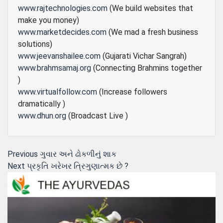
www.rajtechnologies.com
(We build websites that
make you money)
www.marketdecides.com
(We mad a fresh business
solutions)
www.jeevanshailee.com
(Gujarati Vichar Sangrah)
www.brahmsamaj.org
(Connecting Brahmins together
)
www.virtualfollow.com
(Increase followers
dramatically )
www.dhun.org
(Broadcast Live )
Post
Previous
Previous
ગુવાર અને ઢોકળીનું શાક
Next
post:
Next
પ્રકૃતિ ખરેખર ત્રિગુણાત્મક છે ?
navigation
post: