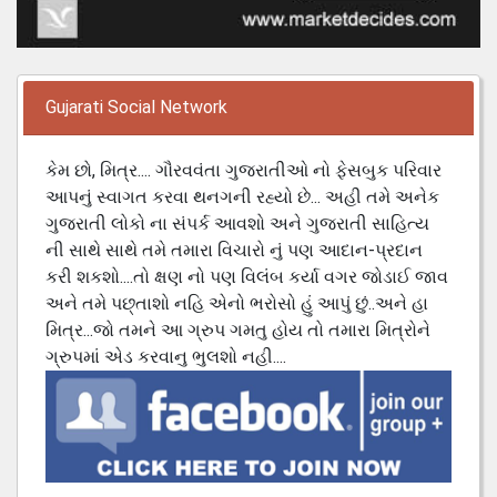
Gujarati Social Network
કેમ છો, મિત્ર.... ગૌરવવંતા ગુજરાતીઓ નો ફેસબુક પરિવાર
આપનું સ્વાગત કરવા થનગની રહ્યો છે... અહી તમે અનેક
ગુજરાતી લોકો ના સંપર્ક આવશો અને ગુજરાતી સાહિત્ય
ની સાથે સાથે તમે તમારા વિચારો નું પણ આદાન-પ્રદાન
કરી શકશો....તો ક્ષણ નો પણ વિલંબ કર્યા વગર જોડાઈ જાવ
અને તમે પછ્તાશો નહિ એનો ભરોસો હું આપું છું..અને હા
મિત્ર...જો તમને આ ગ્રુપ ગમતુ હોય તો તમારા મિત્રોને
ગ્રુપમાં એડ કરવાનુ ભુલશો નહી....