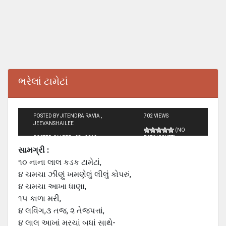
ભરેલાં ટામેટાં
POSTED BY JITENDRA RAVIA ,
702 VIEWS
JEEVANSHAILEE
(NO
POSTED ON FEB - 28 - 2012
RATINGS YET)
સામગ્રી :
૧૦ નાના લાલ કડક ટામેટાં,
૪ ચમચા ઝીણું ખમણેલું લીલું કોપરું,
૪ ચમચા આખા ધાણા,
૧૫ કાળા મરી,
૪ લવિંગ,૩ તજ, ૨ તેજપત્તાં,
૪ લાલ આખાં મરચાં બધાં સાથે-