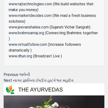
www.rajtechnologies.com
(We build websites that
make you money)
www.marketdecides.com
(We mad a fresh business
solutions)
www.jeevanshailee.com
(Gujarati Vichar Sangrah)
www.brahmsamaj.org
(Connecting Brahmins together
)
www.virtualfollow.com
(Increase followers
dramatically )
www.dhun.org
(Broadcast Live )
Post
Previous
Previous
જલેબી
Next
post:
Next
નાગર જ્ઞાતિના ઈષ્ટદેવ હાટકેશ્વર મહાદેવ
navigation
post: