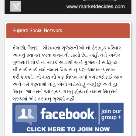
Gujarati Social Network
કેમ છો, મિત્ર.... ગૌરવવંતા ગુજરાતીઓ નો ફેસબુક પરિવાર
આપનું સ્વાગત કરવા થનગની રહ્યો છે... અહી તમે અનેક
ગુજરાતી લોકો ના સંપર્ક આવશો અને ગુજરાતી સાહિત્ય
ની સાથે સાથે તમે તમારા વિચારો નું પણ આદાન-પ્રદાન
કરી શકશો....તો ક્ષણ નો પણ વિલંબ કર્યા વગર જોડાઈ જાવ
અને તમે પછ્તાશો નહિ એનો ભરોસો હું આપું છું..અને હા
મિત્ર...જો તમને આ ગ્રુપ ગમતુ હોય તો તમારા મિત્રોને
ગ્રુપમાં એડ કરવાનુ ભુલશો નહી....