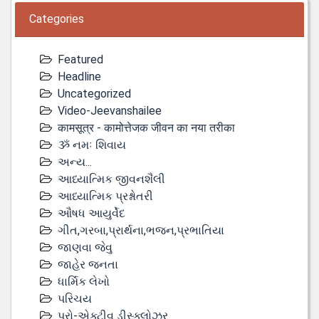
Categories
Featured
Headline
Uncategorized
Video-Jeevanshailee
कामसूत्र - कामोत्तेजक जीवन का नया तरीका
ૐ નમઃ શિવાય
અન્ય...
આધ્યાત્મિક જીવનશૈલી
આધ્યાત્મિક પ્રશ્નોતરી
ઔષધ આયુર્વેદ
ગીત,ગરબા,પ્રાર્થના,ભજન,પ્રભાતિયા
જાણવા જેવુ
જાહેર જનતા
ધાર્મિક લેખો
પરિચય
પ્રો-એક્ટીવ ડીસ્‍ક્લોઝર