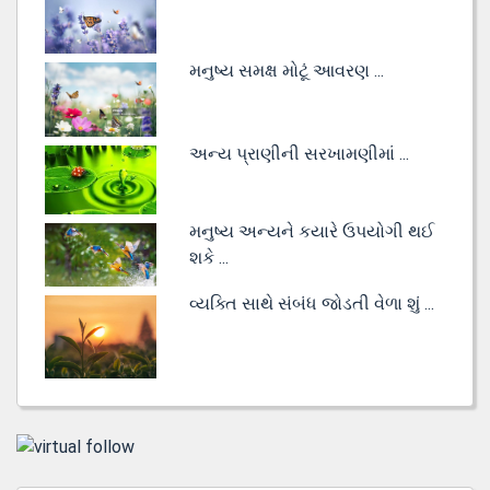
મનુષ્ય સમક્ષ મોટૂં આવરણ ...
અન્ય પ્રાણીની સરખામણીમાં ...
મનુષ્ય અન્યને કયારે ઉપયોગી થઈ
શકે ...
વ્યક્તિ સાથે સંબંધ જોડતી વેળા શું ...