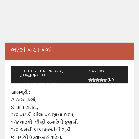
ભરેલાં કાચાં કેળાં
POSTED BY JITENDRA RAVIA ,
704 VIEWS
JEEVANSHAILEE
(NO
POSTED ON FEB - 27 - 2012
RATINGS YET)
સામગ્રી :
૩ કાચાં કેળાં,
૪ લાલ ટામેટાં,
૧/૨ વાટકી લીલા વટાણાના દાણા,
૧/૪ વાટકી ઝીણી સમારેલી ફણસી,
૧/૨ ચમચી લાલ મરચાંની ભૂકી,
૨ ચમચી ધાણાજીરું વાટેલું,