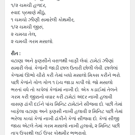
૧/૨ ચમચી હળદર,
સ્વાદ પ્રમાણે મીઠું,
૧ ચમચો ઝીણી સમારેલી કોથમીર,
૧/૨ ચમચી જીરું,
૨ ચમચા તેલ,
૨ ચમચી ગરમ મસાલો.
રીત :
વટાણા અને ફણસીને વરાળથી બાફી લેવાં. ટામેટાં ઝીણાં
સમારી લેવાં. કેળાંની જાડી છાલ ઉતારી છોલી લેવી. છાલેલાં
કેળામાં ઊભો ચીરો કરી તેમાં બધો મસાલો મિક્સ કરીને ભરો.
પછી કેળાંને ગોળ ગોળ ૧ ઇંચ જાડા કાપી લો. જો મસાલો
ભરતાં વધે તો કાપેલાં કેળાંમાં નાખી દો. એક કડાઈમાં તેલને
ગરમ કરી જીરાનો વઘાર કરી ટામેટાં અંદર નાખી હલાવી
વાસણ ઢાંકી દઈને પાંચ મિનિટ ટામેટાંને સીજવા દો. પછી તેમાં
બાફેલા વટાણા અને ફણસી નાખી હલાવી ૨ મિનિટ પછી તેમાં
ભરેલા કાચાં કેળાં નાખી ઢાંકીને કેળાં સીજવા દો. કેળાં સીજી
જાય એટલે તેમાં ગરમ મસાલો નાખી હલાવો, ૨ મિનિટ પછી
તાપ ઉપરથી લઈ ઉપર કોથમીર ભભરાવો.