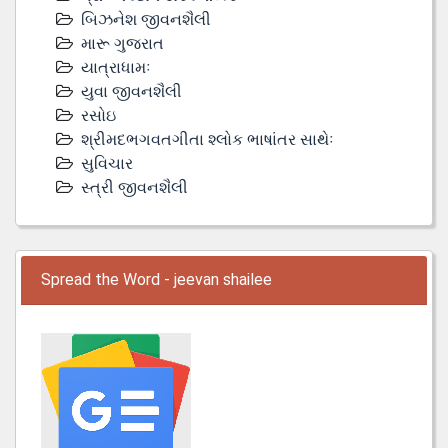
બિઝનેશ જીવનશૈલી
મારૂ ગુજરાત
યાત્રાધામઃ
યુવા જીવનશૈલી
રસોઇ
શ્રીમદભગવતગીતા શ્લોક ભાષાંતર સાથેઃ
સુવિચાર
સ્ત્રી જીવનશૈલી
Spread the Word - jeevan shailee