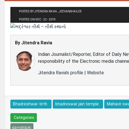
POSTED BY JITENDRA RAVIA , JEEVANSHAILEE
POSTED ON DEC - 22 - 2019
By
Jitendra Ravia
Indian Journalist/Reporter, Editor of Daily N
responsibility of the Electronic media channe
Jitendra Ravia's profile
|
Website
Bhadreshwar-tirth
bhadreswar jain temple
Mahavir s
Categories
યાત્રાધામઃ