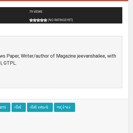
79 VIEWS
(NO RATINGS YET)
ews Paper, Writer/author of Magazine jeevanshailee, with
l, GTPL.
wami
તીર્થ
તીર્થ સ્થાનો
ભદ્રેશ્વર