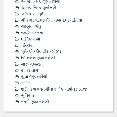
આધ્યાત્મિક જીવનશૈલી
આધ્યાત્મિક પ્રશ્નોતરી
ઔષધ આયુર્વેદ
ગીત,ગરબા,પ્રાર્થના,ભજન,પ્રભાતિયા
જાણવા જેવુ
જાહેર જનતા
ધાર્મિક લેખો
પરિચય
પ્રો-એક્ટીવ ડીસ્‍ક્લોઝર
બિઝનેશ જીવનશૈલી
મારૂ ગુજરાત
યાત્રાધામઃ
યુવા જીવનશૈલી
રસોઇ
શ્રીમદભગવતગીતા શ્લોક ભાષાંતર સાથેઃ
સુવિચાર
સ્ત્રી જીવનશૈલી