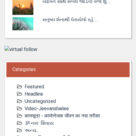
વ્યક્તિ સાથે સંબંધ જોડતી વેળા શું ...
મનુષ્ય શેનાથી ધેરાયેલો રહે ...
Categories
Featured
Headline
Uncategorized
Video-Jeevanshailee
कामसूत्र - कामोत्तेजक जीवन का नया तरीका
ૐ નમઃ શિવાય
અન્ય...