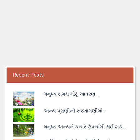
Recent Posts
મનુષ્ય સમક્ષ મોટૂં આવરણ ...
અન્ય પ્રાણીની સરખામણીમાં ...
મનુષ્ય અન્યને કયારે ઉપયોગી થઈ શકે ...