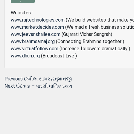
Websites :
www.rajtechnologies.com
(We build websites that make y
www.marketdecides.com
(We mad a fresh business soluti
www.jeevanshailee.com
(Gujarati Vichar Sangrah)
www.brahmsamaj.org
(Connecting Brahmins together )
www.virtualfollow.com
(Increase followers dramatically )
www.dhun.org
(Broadcast Live )
Post
Previous
Previous
છબીલા સાગર હનુમાનજી
Next
post:
Next
ઉદવાડા – પારસી ધાર્મિક સ્થળ
navigation
post: