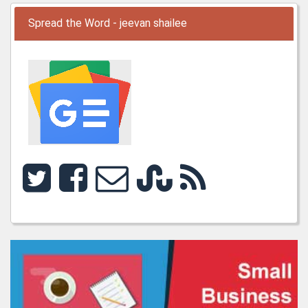
Spread the Word - jeevan shailee