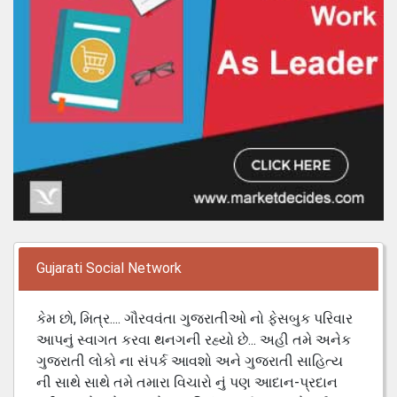
Gujarati Social Network
કેમ છો, મિત્ર.... ગૌરવવંતા ગુજરાતીઓ નો ફેસબુક પરિવાર
આપનું સ્વાગત કરવા થનગની રહ્યો છે... અહી તમે અનેક
ગુજરાતી લોકો ના સંપર્ક આવશો અને ગુજરાતી સાહિત્ય
ની સાથે સાથે તમે તમારા વિચારો નું પણ આદાન-પ્રદાન