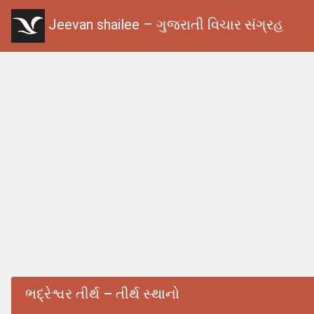
Jeevan shailee – ગુજરાતી વિચાર સંગ્રહ
ભદ્રેશ્વર તીર્થ – તીર્થ સ્થાનો