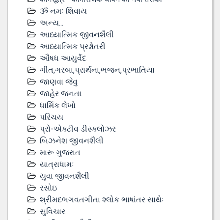
ૐ નમઃ શિવાય
અન્ય...
આધ્યાત્મિક જીવનશૈલી
આધ્યાત્મિક પ્રશ્નોતરી
ઔષધ આયુર્વેદ
ગીત,ગરબા,પ્રાર્થના,ભજન,પ્રભાતિયા
જાણવા જેવુ
જાહેર જનતા
ધાર્મિક લેખો
પરિચય
પ્રો-એક્ટીવ ડીસ્‍ક્લોઝર
બિઝનેશ જીવનશૈલી
મારૂ ગુજરાત
યાત્રાધામઃ
યુવા જીવનશૈલી
રસોઇ
શ્રીમદભગવતગીતા શ્લોક ભાષાંતર સાથેઃ
સુવિચાર