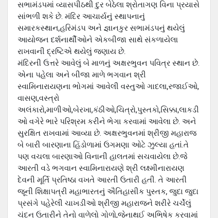
સભામંડપમાં વ્યાસપીઠથી દુર બેઠેલા શ્રોતાગણ વિના પ્રયાસે
સાંભળી શકે છે. મંદિર આચાર્યનું સ્થાપનાનું
સમારકસ્થાન,હરિમંડપ અને જ્ઞાનકુર સભામંડપનું થયેલું
આયોજન દર્શનાર્થીઓને એકબીજા સાથે સંકળાયેલા
રાખવાની દ્રષ્ટિએ થયેલું જણાય છે.
મંદિરની ઉત્તરે આવેલું બે માળનું અક્ષરભુવન પવિત્ર સ્થાન છે.
એના પહેલા અને બીજા માળે ભગવાન શ્રી
સ્વામિનારાયણના ભોગમાં આવેલી વસ્તુઓ ગાદલા,રજાઈઓ,
વાસણ,વસ્ત્રો
અલંકારો,માળીઓ,બેરખા,કંઠીઓ,ચિત્રો,પુસ્તકો,સિક્કા,લાકડી
ઓ વગેરે ભારે પરિશ્રમ કરીને ભેગા કરવામાં આવેલા છે. અને
સુરક્ષિત રાખવામાં આવ્યા છે. અક્ષરભુવનમાં શ્રીજી મહારાજ
બે બારી બારણાના હિંડોળામાં ઉગમણા ઓટે ઝુલ્યા હતાં.તે
પણ વચલા બારણાઓ વિનાની હાલતમાં સચવાયેલા છે.જે
આરતી વડે ભગવાન સ્વામિનારાયણે શ્રી લક્ષ્મીનારાયણ
દેવની મૂર્તિ પ્રતિષ્ઠા વખતે આરતી ઉતારી હતી. તે આરતી
જૂની શિક્ષાપત્રી મહાભારતનું ઐતિહાસીક પુસ્તક, જુદા જુદા
પ્રસંગે પહેરેલી ચાખડીઓ શ્રીજી મહારાજને શરીરે ચર્ચેલું
ચંદન ઉતારીને તેનો વાળેલો ગોળો,જેનાથઈ અભિષેક કરવામાં