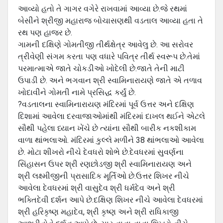
આવ્યો હતો તે ગાગર વગેરે રાખવામાં આવ્યા છે.જે રથમાં
બેસીને શ્રીજી મહારાજ બોચાસણથી વડતાલ આવ્યા હતા તે
રથ પણ હાજર છે.
ગામની દક્ષિણે ગોમતીજી તીર્થક્ષેત્ર આવેલુ છે. આ સરોવર
ત્રીવેણી સંગમ કરતા પણ વધારે પવિત્ર તીર્થ સ્વરૂપ છે.તેમાં
પરમાત્માએ જાતે ચોકડીઓ ખોદેલી છે.જાતે તેની માટી
ઉપાડી છે. અને ભગવાન શ્રી સ્વામિનારાયણે જાતે એ તળાવ
ખોદાવીને ગોમતી નામે પ્રસિદ્ધ કર્યું છે.
?વડતાલના સ્વામિનારાયણ મંદિરમાં પૂર્વ ઉત્તર અને દક્ષિણ
દિશામાં આવેલા દરવાજાઓમાંથી મંદિરમાં દાખલ થઈને એટલે
સૌથી પહેલા ધ્યાન ખેંચે છે ત્યાંના સૌથી બારીક નકશીકામ
વાળા થાંભલાઓ. મંદિરમાં કુલ્લે મળીને 38 થાંભલાઓ આવેલા
છે. મોટા શીખરો નીચે દેવધરો શોભે છે.દેવધરમાં સુવર્ણના
સિંહાસન ઉપર શ્રી રણછોડજી શ્રી સ્વામિનારાયણ અને
શ્રી લક્ષ્મીજીની પ્રાસાદિક મૂર્તિઓ છે.ઉત્તર શિખર નીચે
આવેલા દેવધરમાં શ્રી વાસુદેવ શ્રી ધર્મદેવ અને શ્રી
ભક્તિદેવી દર્શન આપે છે.દક્ષિણ શિખર નીચે આવેલા દેવધરમાં
શ્રી હરિકૃષ્ણ મહાદેવ, શ્રી કૃષ્ણ અને શ્રી રાધિકાજી