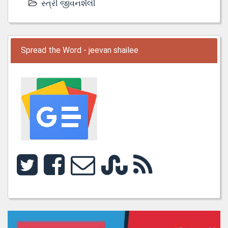
સ્ત્રી જીવનશૈલી
Spread the Word - jeevan shailee