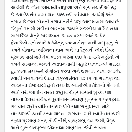
વડતાલમાં મુખ્ય મંદિરની આસપાસ ત્રણ માળની મોટી હલેવી
આવેલી છે. જેમાં આચાર્યો સાધુઓ અને બ્રહ્મચારીઓ રહે
છે. આ ઉપરાંત વડતાલમાં પથ્થરથી બાંધવામાં આવેલું એક
તળાવ છે જેને ગોમતી તળાવ તરીકે પણ ઓળખવામાં આવે છે.
ઈસુની 18 મી સદીના ભારતમાં જ્યારે રાજકીય ધાર્મિક તથા
સામાજિક ક્ષેત્રે અરાજક્તા અવ્ય વસ્થા અને અંધેર
ફેલાયેલો હતો ત્યારે ધર્મક્ષેત્ર, અધમ ક્ષેત્ર બની ગયું હતું. તે
વખતે પોતાના વ્યક્તિત્વ નામ અને ચારિત્ર્યથી લોકો ઉપર
પ્રભાવ પાડી શકે તેવો ભારત ભરમાં કોઈ ધર્માચાર્ય નહોતો.એ
વખતે સામાન્ય જનને અજ્ઞાનમાંથી બહાર લાવવા,અંધશ્રદ્ધા
દૂર કરવા,સમાજને સંગઠિત કરવા અને ઉન્નમત કરવા રામાનંદ
સ્વામી ભગવાનનો ઉદય વિક્રમસંવત ૧૭૫૫ ના શ્રાવણ વદ
આઠમના રોજ થયો હતો.રામાનંદ સ્વામીએ ધર્મદેવનો પોતાનો
અધિકારી આપીને વસંત ઋતુમાં ચૈત્ર માસમાં શુકલ પક્ષ
નોમના દિવસે સર્વેશ્વર પુરષોત્તમનારાયણ પુત્ર રૂપે પ્રગટ્યા.
ભગવાન શ્રી સ્વામિનારાયણપોતે સમાજ સુધારણા માટે
નાનપણથી કાર્યો કરવા લાગ્યા. ભગવાન શ્રી સ્વામિનારાયણે
કહ્યા પ્રમાણે મંત્રે, તીર્થે તીર્થ, બ્રાહ્મણ, દેવ, જશી, વૈદ્ય,
અને ગુરૂ સંતપુરૂષ એમનામાં માણસના જેવી ભાવના