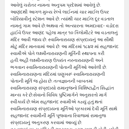
આવેલું ચરોતર નામના અનુપમ પ્રદેશમાં આવેલું છે.
આણંદથી આગળ મુખ્ય રેલ્વે લાઈનમાં ચાર માઈલ ઉપર
બોરિયાવીનું સ્ટેશન આવે છે. ત્યાંથી ચાર માઈલ દૂર વડતાલ
નામનું ગામ આવે છે.અથવા તો અત્યારના અમદાવાદ- વડોદરા
હાઈવે ઉપર આણંદ પહેલા માત્ર ૧૦ કિલોમીટરે આ વડતાલનું
મંદિર આવી જાય છે. સ્વામિનારાયણ સંપ્રદાયનું આ સૌથી
મોટું મંદિર માનવામાં આવે છે. આ મંદિરમાં ૧૮૪૨ માં સહજાનંદ
સ્વામીએ પોતે લક્ષ્મીનારાયણની મૂર્તિની સ્થાપના કરી
હતી.અહી લક્ષ્મીનારાણ ઉપરાંત નરનારાયણની અને
ભગવાન સ્વામિનારાયણની પોતાની મૂર્તિઓ આવેલી છે.
સ્વામિનારાયણના મંદિરમાં ઘણુખરૂં સ્વામિનારાયણની
પોતાની મૂર્તિ જ હોય છે. તત્વજ્ઞાનની બાબતમાં
સ્વામિનારાયણ સંપ્રદાયો રામાનુજનો વિશિષ્ટાદ્વૈત સિદ્ધાંત
માન્ય કરે છે.સેવાનો વિવિધ પુષ્ટિમાર્ગને અનુસરતો માર્ગ
સ્વીકાર્ય છે.એમ સહજાનંદ સ્વામીએ કહ્યું હતું.થતાં
સ્વામિનારાયણ સંપ્રદાયના મૂર્તિઓ પ્રકારમાં દેવી મૂર્તિ સાથે
સહજાનંદ સ્વામીની મૂર્તિ પૂજવાના રિવાજમાં રામાનુજ
સંપ્રદાયનું અનુકરણ કરવામાં આવ્યું છે.