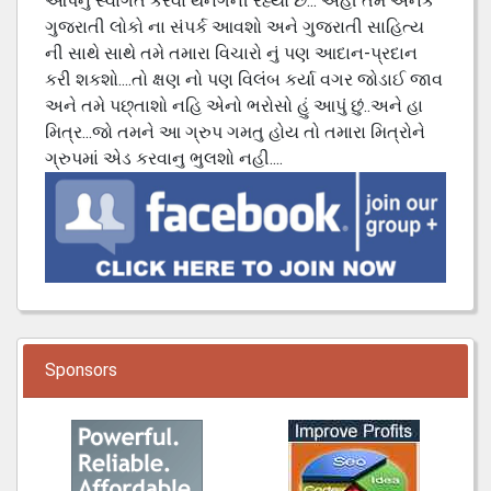
આપનું સ્વાગત કરવા થનગની રહ્યો છે... અહી તમે અનેક
ગુજરાતી લોકો ના સંપર્ક આવશો અને ગુજરાતી સાહિત્ય
ની સાથે સાથે તમે તમારા વિચારો નું પણ આદાન-પ્રદાન
કરી શકશો....તો ક્ષણ નો પણ વિલંબ કર્યા વગર જોડાઈ જાવ
અને તમે પછ્તાશો નહિ એનો ભરોસો હું આપું છું..અને હા
મિત્ર...જો તમને આ ગ્રુપ ગમતુ હોય તો તમારા મિત્રોને
ગ્રુપમાં એડ કરવાનુ ભુલશો નહી....
Sponsors