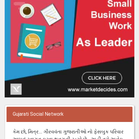
Gujarati Social Network
કેમ છો, મિત્ર.... ગૌરવવંતા ગુજરાતીઓ નો ફેસબુક પરિવાર