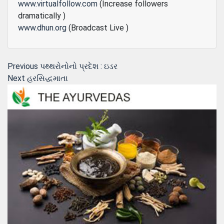
www.virtualfollow.com
(Increase followers
dramatically )
www.dhun.org
(Broadcast Live )
Post
Previous
Previous
પથ્થરોનોનો પ્રદેશ : ઇડર
Next
post:
Next
હરસિદ્ધમાતા
navigation
post: