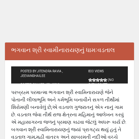
ભગવાન શ્રી સ્વામીનારાયણનું ધામઃવડતાલ
POSTED BY JITENDRA RAVIA ,
833 VIEWS
JEEVANSHAILEE
(NO
POSTED ON APR - 28 - 2012
RATINGS YET)
પરબ્રહ્મ પરમાત્મા ભગવાન શ્રી સ્વામિનારાયણે જેને
પોતાની લીલાભૂમિ અને કર્મભૂમિ બનાવીને સકળ તીર્થોમાં
શિરોમણી બનાવેલું છે,એ વડતાલ ગુજરાતનું એક નાનું ગામ
છે. વડતાલ જેવા તીર્થ રાજ ક્ષેત્રના મહિમાનું આલેખન કરવું
એ મહાસાગરના જળનું પ્રમાણ કાઢવા જેટલું અધરૂ કાર્ય છે.
બગવાન શ્રી સ્વામિનારાયણનું જ્યાં પ્રાગટ્ય થયું હતું તે
વડતાલ ગામ,મહી વાત્રક અને સાબરમતી નદીઓ વચ્ચે