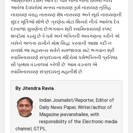
આશ્રીતોને દર્શન આપે છે. ચાર નાના નાના શિખરો નીચે
આવેલા દેવધરોમાં મત્સ્ય નારાયણ કુર્મ નારાયણ નૃસિંહ
નારાયણ વરાહ નારાયણ શેષ નારાયણ અને સૂર્ય નારાયણની
સુંદર મૂર્તિઓ શોભે છે. ત્રણેય મોટા શિખરો નીચે આવેલા દેવ
દરવાજા સુવર્ણના છે.ભગવાન શ્રી સ્વામિનારાયણે સ્પષ્ટ
શબ્દોમાં કહ્યું છે કે ધર્મ અને ભક્તિની અવગણના કરીને એ
બંન્નેને અળગા રાખીને મોક્ષ સિદ્ધ કરવાની આશા કદી ન
રાખશો.આ મહાસત્ય સર્વને સમજાવવા માટે ભગવાન શ્રી
સ્વામિનારાયણે સંપ્રદાયના મંદિરોમાં ધર્મભક્તિની પ્રતિષ્ઠા
સૌ પ્રથમ વડતાલમાં કરેલી છે. આમ વડતાલ એ
સ્વામિનારાયણ સંપ્રદાયનું મહાતીર્થ છે.
By
Jitendra Ravia
Indian Journalist/Reporter, Editor of
Daily News Paper, Writer/author of
Magazine jeevanshailee, with
responsibility of the Electronic media
channel, GTPL.