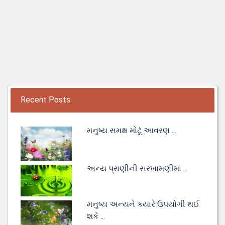
Recent Posts
મનુષ્ય સમક્ષ મોટૂં આવરણ ...
અન્ય પ્રાણીની સરખામણીમાં ...
મનુષ્ય અન્યને કયારે ઉપયોગી થઈ
શકે ...