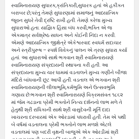
સ્વામિનારાયણ સુધારક,ક્રાંતિકારી,સુધારક હતાં એ હકીકત
બરાબર છે,પરંતુ તેમણે સુધારણામાં સમાજનું આધ્યાત્મિક
જૂવન સુધરે તેવી દ્રષ્ટિ રાખી હતી. તેમણે કરેલા મુખ્ય
સુધારાઓ હતા. યાજ્ઞિક હિંસા બંધ કરવી,ભક્તિ એ જ
એકમાત્ર સર્વશ્રેષ્ઠ સાધન અને કોઈની નિંદા ન કરવી.
એમણે આધ્યાત્મિક જીક્ષેત્રે એકેશ્વરવાદ સ્વધર્મ સદાચાર
અને સ્ત્રીપુરૂષ – સ્પર્શ વિવેકનું પાલન એ ત્રણ સુધારા કર્યા
હતાં. આ સુધારાઓ સાથે ભગવાન શ્રી સ્વામિનારાયણે
સ્વામિનારાયણ સંપ્રદાયની સ્થાપના કરી હતી. આ
સંપ્રદાયના મુ્ખ્ય ચાર ધામમાં વડતાલને મુખ્ય ગણીને બીજા
મંદિરો બાંધવાની છૂટ આપી હતી. વડતાલ એ ભગવાન શ્રી
સ્વામિનારાયણની લીલાભૂમિ,કર્મભુમિ અને ઉત્સવભુમિ
ગણાય છે.ભગવાન શ્રી સ્વામિનારાયણે વિક્રમસંવત ૧૮૬૨
માં જેમ ગઢડાના પ્રેમી ભક્તોને નિત્ય દર્શનનો લાભ મળે તે
હેતુથી શ્રી રાધિકાની સાથે શ્રી વાસુદેવની મૂર્તિ દાદા
ખાચરના દરબારમાં એક ઓરડામાં પધરાવી હતી. તેમ એ પથી
બે વર્ષમાં વડતાલના પ્રેમી ભક્તોને લાભ મળશે એટલે
વડતાલમાં પણ બદરી વૃક્ષની બાજુએ એક ઓરડીમાં શ્રી