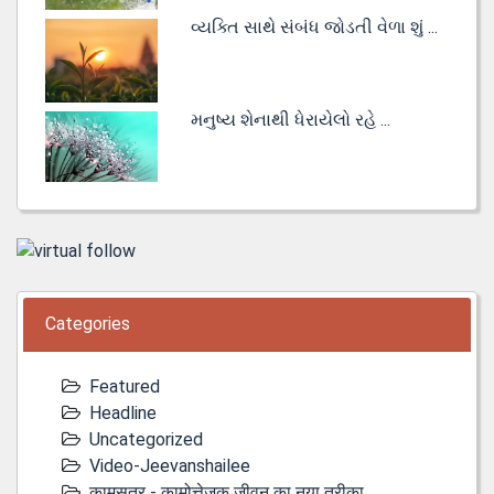
વ્યક્તિ સાથે સંબંધ જોડતી વેળા શું ...
મનુષ્ય શેનાથી ધેરાયેલો રહે ...
Categories
Featured
Headline
Uncategorized
Video-Jeevanshailee
कामसूत्र - कामोत्तेजक जीवन का नया तरीका