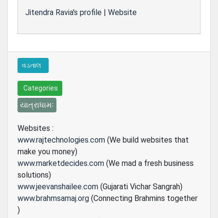
Jitendra Ravia's profile
|
Website
વડતાલ
Categories
યાત્રાધામઃ
Websites :
www.rajtechnologies.com
(We build websites that
make you money)
www.marketdecides.com
(We mad a fresh business
solutions)
www.jeevanshailee.com
(Gujarati Vichar Sangrah)
www.brahmsamaj.org
(Connecting Brahmins together
)