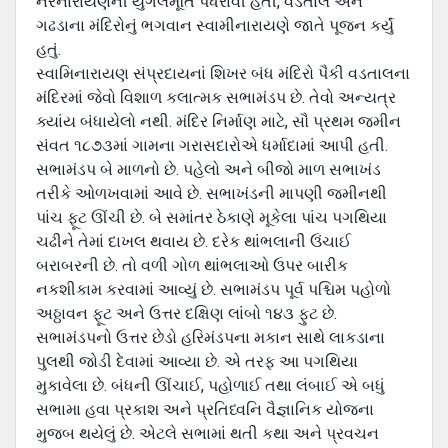
નરનારાયણની યુગલમૂર્તિ પધરાવી હતી, વડતાલ અને
ગઢડાના મંદિરોનું ભગવાન સ્વામીનારાયણે જાતે પૂજન કર્યું
હતું.
સ્વામિનારાયણ સંપ્રદાયનાં શિખર બંધ મંદિરો પૈકી વડતાલના
મંદિરમાં જેવો વિશાળ કલાત્મક સભામંડપ છે. તેવો અન્યત્ર
ક્યાંય બંધાયેલો નથી. મંદિર નિર્માણ માટે, સૌ પ્રથમ જમીન
સંવત ૧૮૭૩માં ગામના ગરાસદારોએ ધર્માદામાં આપી હતી.
સભામંડપ બે માળનો છે. પહેલો અને બીજો માળ સભાખંડ
તરીકે ઓળખવામાં આવે છે. સભાખંડની માપણી જમીનથી
પાંચ ફૂટ ઊંચી છે. બે સમાંતર ઠેકાણે મૂકેલા પાંચ પગથિયા
ચઢીને તેમાં દાખલ થવાય છે. દરેક થાંભલાની ઉંચાઈ
બરાબરની છે. તો વળી ગોળ થાંભલાઓ ઉપર બારીક
નકશીકામ કરવામાં આવ્યું છે. સભામંડપ પૂર્વ પશ્ચિમ પહોળો
અઠ્ઠાવન ફૂટ અને ઉત્તર દક્ષિણ લાંબો ૧૪૩ ફુટ છે.
સભામંડપનો ઉત્તર છેડો હરિમંડપના મકાન સાથે લાકડાના
પુલથી જોડી દેવામાં આવ્યા છે. એ તરફ આ પગથિયા
મુકાવેલા છે. બંધની ઊંચાઈ, પહોળાઈ તથા લંબાઈ એ બધું
સભામા હવા પ્રકાશ અને પ્રતિધ્વનિ વૈજ્ઞાનિક યોજના
મુજબ થયેલું છે. એટલે સભામાં થતી કથા અને પ્રવચન