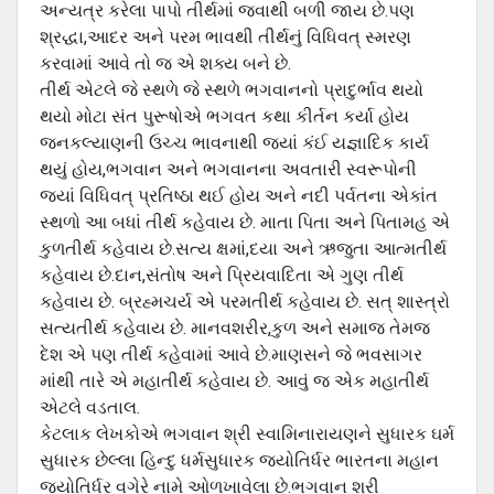
અન્યત્ર કરેલા પાપો તીર્થમાં જવાથી બળી જાય છે.પણ
શ્રદ્ધા,આદર અને પરમ ભાવથી તીર્થનું વિધિવત્ સ્મરણ
કરવામાં આવે તો જ એ શક્ય બને છે.
તીર્થ એટલે જે સ્થળે જે સ્થળે ભગવાનનો પ્રાદુર્ભાવ થયો
થયો મોટા સંત પુરૂષોએ ભગવત કથા કીર્તન કર્યા હોય
જનકલ્યાણની ઉચ્ચ ભાવનાથી જ્યાં કંઈ યજ્ઞાદિક કાર્ય
થયું હોય,ભગવાન અને ભગવાનના અવતારી સ્વરૂપોની
જ્યાં વિધિવત્ પ્રતિષ્ઠા થઈ હોય અને નદી પર્વતના એકાંત
સ્થળો આ બધાં તીર્થ કહેવાય છે. માતા પિતા અને પિતામહ એ
કુળતીર્થ કહેવાય છે.સત્ય ક્ષમાં,દયા અને ઋજુતા આત્મતીર્થ
કહેવાય છે.દાન,સંતોષ અને પ્રિયવાદિતા એ ગુણ તીર્થ
કહેવાય છે. બ્રહ્મચર્ય એ પરમતીર્થ કહેવાય છે. સત્ શાસ્ત્રો
સત્યતીર્થ કહેવાય છે. માનવશરીર,કુળ અને સમાજ તેમજ
દેશ એ પણ તીર્થ કહેવામાં આવે છે.માણસને જે ભવસાગર
માંથી તારે એ મહાતીર્થ કહેવાય છે. આવું જ એક મહાતીર્થ
એટલે વડતાલ.
કેટલાક લેખકોએ ભગવાન શ્રી સ્વામિનારાયણને સુધારક ઘર્મ
સુધારક છેલ્લા હિન્દુ ધર્મસુધારક જ્યોતિર્ધર ભારતના મહાન
જ્યોતિર્ધર વગેરે નામે ઓળખાવેલા છે.ભગવાન શ્રી