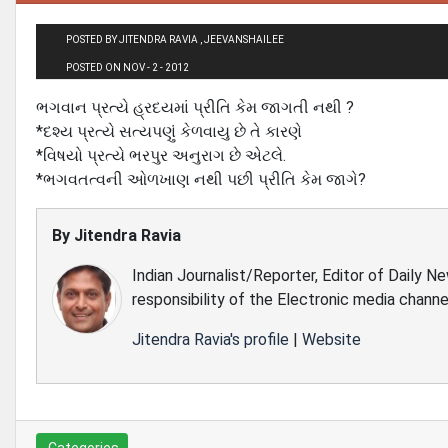
POSTED BY JITENDRA RAVIA , JEEVANSHAILEE
POSTED ON NOV - 2 - 2012
ભગવાન પ્રત્યે હ્રદયમાં પ્રીતિ કેમ જાગતી નથી ?
*દશ્ય પ્રત્યે સત્યપણું કેળવાયુ છે તે કારણે
*વિષયો પ્રત્યે ભરપુર અનુરાગ છે એટલે.
*ભગવતત્વની ઓળખાણ નથી પછી પ્રીતિ કેમ જાગે?
By
Jitendra Ravia
Indian Journalist/Reporter, Editor of Daily N
responsibility of the Electronic media channe
Jitendra Ravia's profile
|
Website