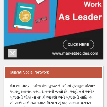
Gujarati Social Network
કેમ છો, મિત્ર.... ગૌરવવંતા ગુજરાતીઓ નો ફેસબુક પરિવાર
આપનું સ્વાગત કરવા થનગની રહ્યો છે... અહી તમે અનેક
ગુજરાતી લોકો ના સંપર્ક આવશો અને ગુજરાતી સાહિત્ય
ની સાથે સાથે તમે તમારા વિચારો નું પણ આદાન-પ્રદાન