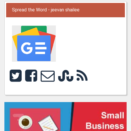
Spread the Word - jeevan shailee