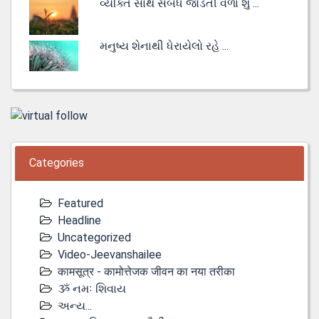
વ્યક્તિ સાથે સંબંધ જોડતી વેળા શું ...
મનુષ્ય શેનાથી ધેરાયેલો રહે ...
Categories
Featured
Headline
Uncategorized
Video-Jeevanshailee
कामसूत्र - कामोत्तेजक जीवन का नया तरीका
ૐ નમઃ શિવાય
અન્ય...