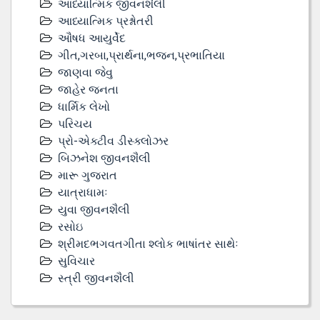
આધ્યાત્મિક જીવનશૈલી
આધ્યાત્મિક પ્રશ્નોતરી
ઔષધ આયુર્વેદ
ગીત,ગરબા,પ્રાર્થના,ભજન,પ્રભાતિયા
જાણવા જેવુ
જાહેર જનતા
ધાર્મિક લેખો
પરિચય
પ્રો-એક્ટીવ ડીસ્‍ક્લોઝર
બિઝનેશ જીવનશૈલી
મારૂ ગુજરાત
યાત્રાધામઃ
યુવા જીવનશૈલી
રસોઇ
શ્રીમદભગવતગીતા શ્લોક ભાષાંતર સાથેઃ
સુવિચાર
સ્ત્રી જીવનશૈલી