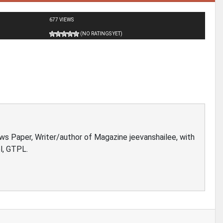
677 VIEWS
(NO RATINGS YET)
ews Paper, Writer/author of Magazine jeevanshailee, with
l, GTPL.