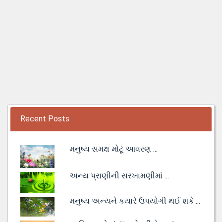
Recent Posts
મનુષ્ય સમક્ષ મોટૂં આવરણ ...
અન્ય પ્રાણીની સરખામણીમાં ...
મનુષ્ય અન્યને કયારે ઉપયોગી થઈ શકે ...