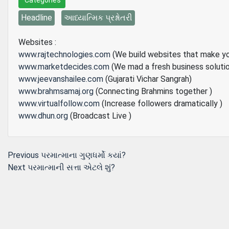
Categories
Headline
આધ્યાત્મિક પ્રશ્નોતરી
Websites :
www.rajtechnologies.com
(We build websites that make y
www.marketdecides.com
(We mad a fresh business soluti
www.jeevanshailee.com
(Gujarati Vichar Sangrah)
www.brahmsamaj.org
(Connecting Brahmins together )
www.virtualfollow.com
(Increase followers dramatically )
www.dhun.org
(Broadcast Live )
Post
Previous
Previous
પરમાત્માના ગુણધર્મો કયાં?
Next
post:
Next
પરમાત્માની સત્તા એટલે શું?
navigation
post: