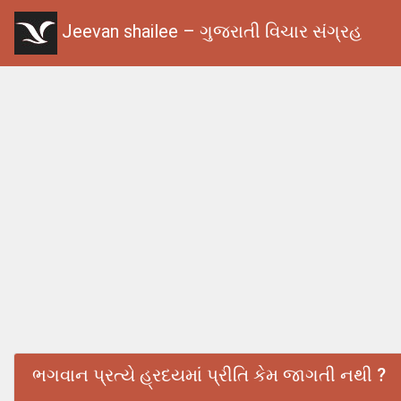
Jeevan shailee – ગુજરાતી વિચાર સંગ્રહ
ભગવાન પ્રત્યે હ્રદયમાં પ્રીતિ કેમ જાગતી નથી ?