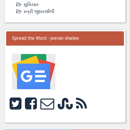
સુવિચાર
સ્ત્રી જીવનશૈલી
Spread the Word - jeevan shailee