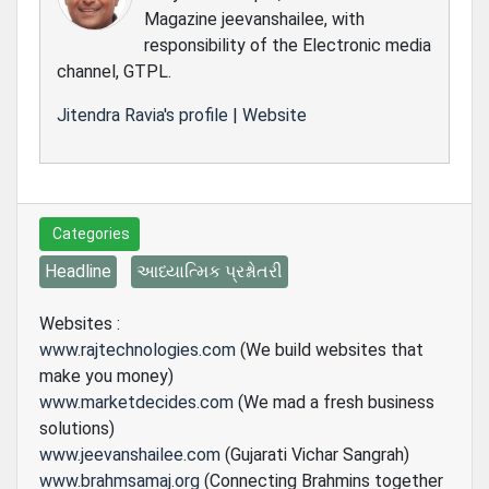
Magazine jeevanshailee, with
responsibility of the Electronic media
channel, GTPL.
Jitendra Ravia's profile
|
Website
Categories
Headline
આધ્યાત્મિક પ્રશ્નોતરી
Websites :
www.rajtechnologies.com
(We build websites that
make you money)
www.marketdecides.com
(We mad a fresh business
solutions)
www.jeevanshailee.com
(Gujarati Vichar Sangrah)
www.brahmsamaj.org
(Connecting Brahmins together