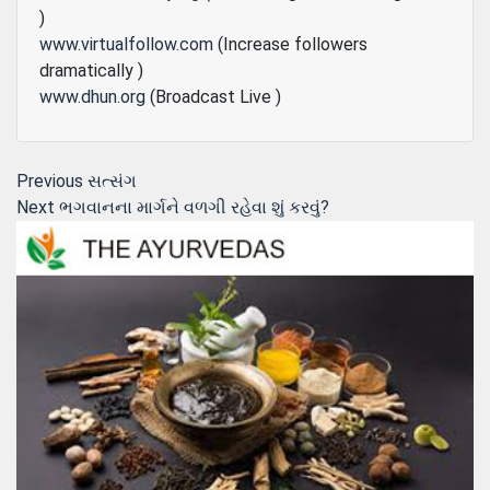
)
www.virtualfollow.com
(Increase followers
dramatically )
www.dhun.org
(Broadcast Live )
Post
Previous
Previous
સત્સંગ
Next
post:
Next
ભગવાનના માર્ગને વળગી રહેવા શું કરવું?
navigation
post: