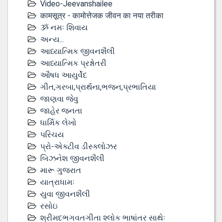
Video-Jeevanshailee
कामसूत्र - कामोत्तेजक जीवन का नया तरीका
ૐ નમઃ શિવાય
અન્ય...
આધ્યાત્મિક જીવનશૈલી
આધ્યાત્મિક પ્રશ્નોતરી
ઔષધ આયુર્વેદ
ગીત,ગરબા,પ્રાર્થના,ભજન,પ્રભાતિયા
જાણવા જેવુ
જાહેર જનતા
ધાર્મિક લેખો
પરિચય
પ્રો-એક્ટીવ ડીસ્‍ક્લોઝર
બિઝનેશ જીવનશૈલી
મારૂ ગુજરાત
યાત્રાધામઃ
યુવા જીવનશૈલી
રસોઇ
શ્રીમદભગવતગીતા શ્લોક ભાષાંતર સાથેઃ