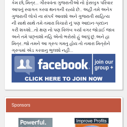
કેમ છો, મિત્ર.... ગૌરવવંતા ગુજરાતીઓ નો ફેસબુક પરિવાર
આપનું સ્વાગત કરવા થનગની રહ્યો છે... અહી તમે અનેક
ગુજરાતી લોકો ના સંપર્ક આવશો અને ગુજરાતી સાહિત્ય
ની સાથે સાથે તમે તમારા વિચારો નું પણ આદાન-પ્રદાન
કરી શકશો....તો ક્ષણ નો પણ વિલંબ કર્યા વગર જોડાઈ જાવ
અને તમે પછ્તાશો નહિ એનો ભરોસો હું આપું છું..અને હા
મિત્ર...જો તમને આ ગ્રુપ ગમતુ હોય તો તમારા મિત્રોને
ગ્રુપમાં એડ કરવાનુ ભુલશો નહી....
Sponsors