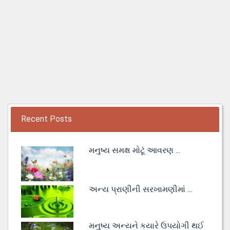
Recent Posts
મનુષ્ય સમક્ષ મોટૂં આવરણ ...
અન્ય પ્રાણીની સરખામણીમાં ...
મનુષ્ય અન્યને કયારે ઉપયોગી થઈ