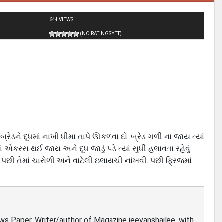
644 VIEWS
(NO RATINGS YET)
 બ્રેડને દૂધમાં નાખી ધીમા તાપે ઊકળવા દો. બ્રેડ ગળી ના જાય ત્યાં
એકરસ થઈ જાય અને દૂધ જાડું પડે ત્યાં સુધી હલાવતા રહેવું.
 પછી તેમાં ચારોળી અને વાટેલી ઇલાયચી નાંખવી. પછી ફ્રિજમાં
ews Paper, Writer/author of Magazine jeevanshailee, with