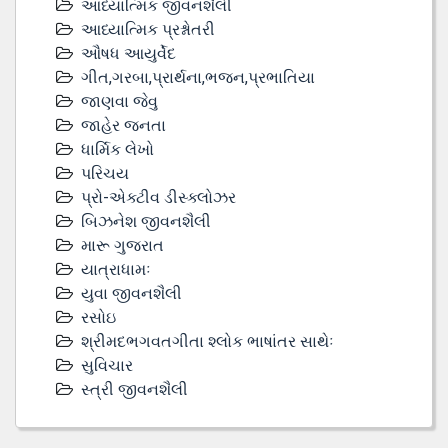
આધ્યાત્મિક જીવનશૈલી
આધ્યાત્મિક પ્રશ્નોતરી
ઔષધ આયુર્વેદ
ગીત,ગરબા,પ્રાર્થના,ભજન,પ્રભાતિયા
જાણવા જેવુ
જાહેર જનતા
ધાર્મિક લેખો
પરિચય
પ્રો-એક્ટીવ ડીસ્‍ક્લોઝર
બિઝનેશ જીવનશૈલી
મારૂ ગુજરાત
યાત્રાધામઃ
યુવા જીવનશૈલી
રસોઇ
શ્રીમદભગવતગીતા શ્લોક ભાષાંતર સાથેઃ
સુવિચાર
સ્ત્રી જીવનશૈલી