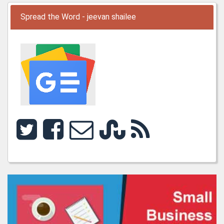
Spread the Word - jeevan shailee