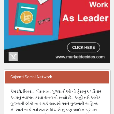
Gujarati Social Network
કેમ છો, મિત્ર.... ગૌરવવંતા ગુજરાતીઓ નો ફેસબુક પરિવાર
આપનું સ્વાગત કરવા થનગની રહ્યો છે... અહી તમે અનેક
ગુજરાતી લોકો ના સંપર્ક આવશો અને ગુજરાતી સાહિત્ય
ની સાથે સાથે તમે તમારા વિચારો નું પણ આદાન-પ્રદાન