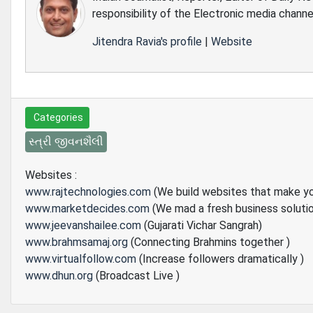
responsibility of the Electronic media channe
Jitendra Ravia's profile
|
Website
Categories
સ્ત્રી જીવનશૈલી
Websites :
www.rajtechnologies.com
(We build websites that make y
www.marketdecides.com
(We mad a fresh business soluti
www.jeevanshailee.com
(Gujarati Vichar Sangrah)
www.brahmsamaj.org
(Connecting Brahmins together )
www.virtualfollow.com
(Increase followers dramatically )
www.dhun.org
(Broadcast Live )