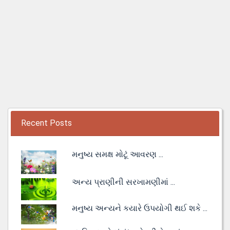
Recent Posts
મનુષ્ય સમક્ષ મોટૂં આવરણ ...
અન્ય પ્રાણીની સરખામણીમાં ...
મનુષ્ય અન્યને કયારે ઉપયોગી થઈ શકે ...