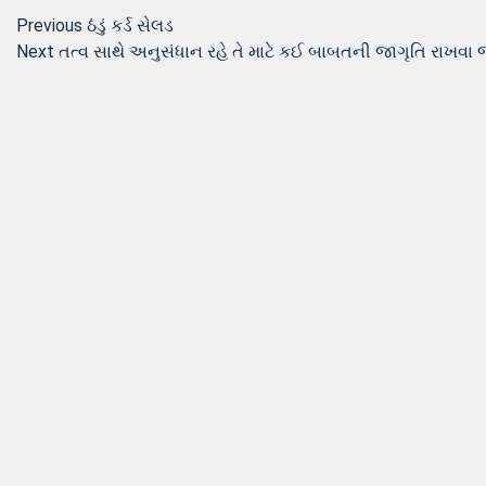
Post
Previous
Previous
ઠંડું કર્ડ સેલડ
Next
post:
Next
તત્વ સાથે અનુસંધાન રહે તે માટે કઈ બાબતની જાગૃતિ રાખવા 
navigation
post: