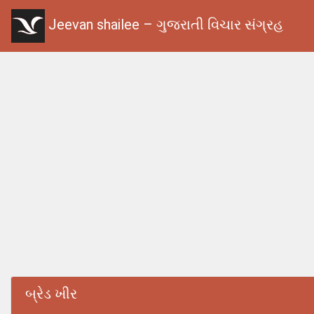
Jeevan shailee – ગુજરાતી વિચાર સંગ્રહ
બ્રેડ ખીર