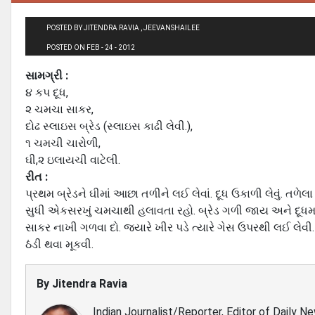
POSTED BY JITENDRA RAVIA , JEEVANSHAILEE
POSTED ON FEB - 24 - 2012
સામગ્રી :
૪ કપ દૂધ,
૨ ચમચા સાકર,
દોઢ સ્લાઇસ બ્રેડ (સ્લાઇસ કાઢી લેવી.),
૧ ચમચી ચારોળી,
ઘી,૨ ઇલાયચી વાટેલી.
રીત :
પ્રથમ બ્રેડને ઘીમાં આછા તળીને લઈ લેવાં. દૂધ ઉકાળી લેવું. તળેલા
સુધી એકસરખું ચમચાથી હલાવતા રહો. બ્રેડ ગળી જાય અને દૂધમાં 
સાકર નાખી ગળવા દો. જ્યારે ખીર પડે ત્યારે ગેસ ઉપરથી લઈ લેવી.
ઠંડી થવા મૂકવી.
By
Jitendra Ravia
Indian Journalist/Reporter, Editor of Daily N