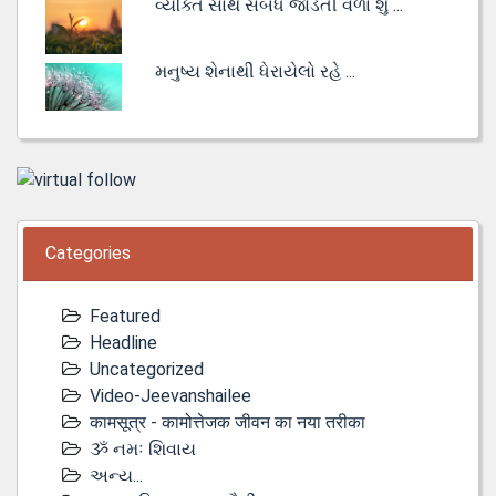
વ્યક્તિ સાથે સંબંધ જોડતી વેળા શું ...
મનુષ્ય શેનાથી ધેરાયેલો રહે ...
Categories
Featured
Headline
Uncategorized
Video-Jeevanshailee
कामसूत्र - कामोत्तेजक जीवन का नया तरीका
ૐ નમઃ શિવાય
અન્ય...