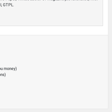
l, GTPL.
ou money)
ons)