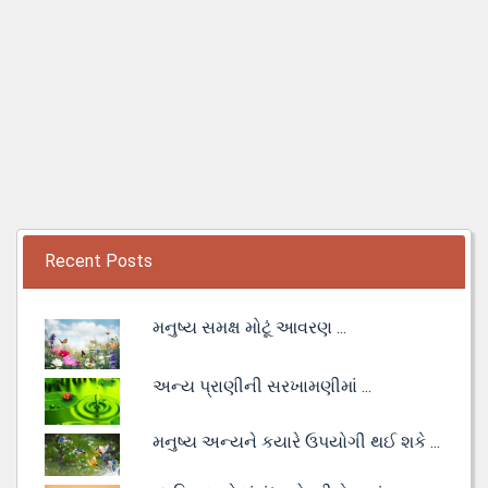
Recent Posts
મનુષ્ય સમક્ષ મોટૂં આવરણ ...
અન્ય પ્રાણીની સરખામણીમાં ...
મનુષ્ય અન્યને કયારે ઉપયોગી થઈ શકે ...