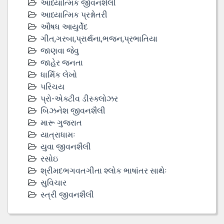
આધ્યાત્મિક જીવનશૈલી
આધ્યાત્મિક પ્રશ્નોતરી
ઔષધ આયુર્વેદ
ગીત,ગરબા,પ્રાર્થના,ભજન,પ્રભાતિયા
જાણવા જેવુ
જાહેર જનતા
ધાર્મિક લેખો
પરિચય
પ્રો-એક્ટીવ ડીસ્‍ક્લોઝર
બિઝનેશ જીવનશૈલી
મારૂ ગુજરાત
યાત્રાધામઃ
યુવા જીવનશૈલી
રસોઇ
શ્રીમદભગવતગીતા શ્લોક ભાષાંતર સાથેઃ
સુવિચાર
સ્ત્રી જીવનશૈલી