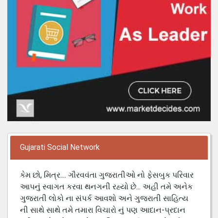
Gujarati Social Network
કેમ છો, મિત્ર.... ગૌરવવંતા ગુજરાતીઓ નો ફેસબુક પરિવાર
આપનું સ્વાગત કરવા થનગની રહ્યો છે... અહી તમે અનેક
ગુજરાતી લોકો ના સંપર્ક આવશો અને ગુજરાતી સાહિત્ય
ની સાથે સાથે તમે તમારા વિચારો નું પણ આદાન-પ્રદાન