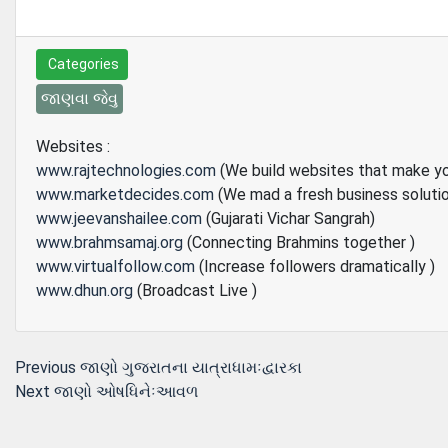
Categories
જાણવા જેવુ
Websites :
www.rajtechnologies.com
(We build websites that make y
www.marketdecides.com
(We mad a fresh business soluti
www.jeevanshailee.com
(Gujarati Vichar Sangrah)
www.brahmsamaj.org
(Connecting Brahmins together )
www.virtualfollow.com
(Increase followers dramatically )
www.dhun.org
(Broadcast Live )
Post
Previous
Previous
જાણો ગુજરાતના યાત્રાધામઃદ્વારકા
Next
post:
Next
જાણો ઓષધિનેઃઆવળ
navigation
post: