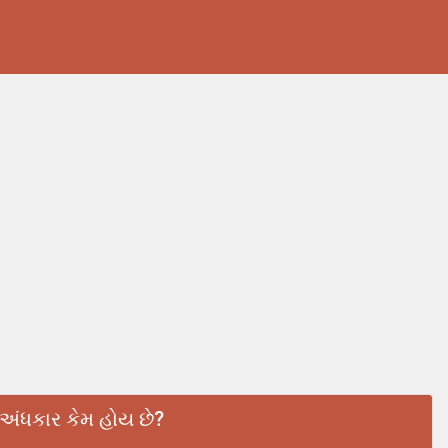
 અંધકાર કેમ હોય છે?