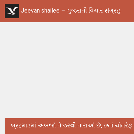
Jeevan shailee – ગુજરાતી વિચાર સંગ્રહ
બ્રહ્માડમાં અબજો તેજસ્વી તારાઓ છે, છતાં ચોતરેફ