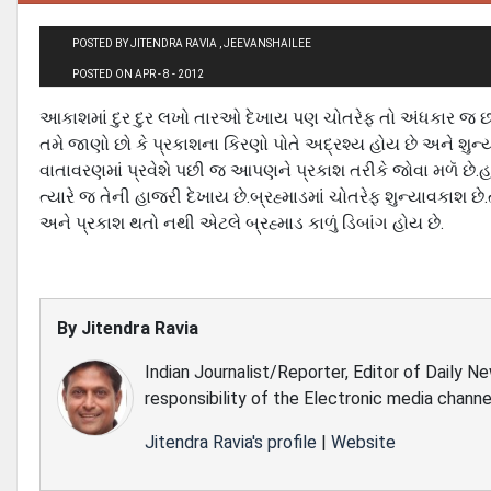
POSTED BY JITENDRA RAVIA , JEEVANSHAILEE
POSTED ON APR - 8 - 2012
આકાશમાં દુર દુર લખો તારઓ દેખાય પણ ચોતરેફ તો અંધકાર જ છવ
તમે જાણો છો કે પ્રકાશના કિરણો પોતે અદ્રશ્ય હોય છે અને શુ
વાતાવરણમાં પ્રવેશે પછી જ આપણને પ્રકાશ તરીકે જોવા મળૅ છે.હકી
ત્યારે જ તેની હાજરી દેખાય છે.બ્રહ્માડમાં ચોતરેફ શુન્યાવકાશ 
અને પ્રકાશ થતો નથી એટલે બ્રહ્માડ કાળું ડિબાંગ હોય છે.
By
Jitendra Ravia
Indian Journalist/Reporter, Editor of Daily N
responsibility of the Electronic media channe
Jitendra Ravia's profile
|
Website