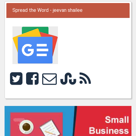
Spread the Word - jeevan shailee