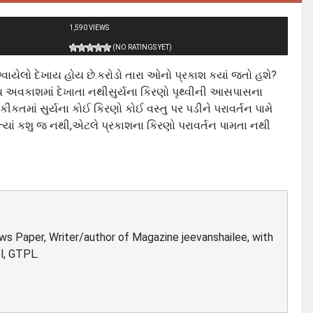
1,590 VIEWS
(NO RATINGS YET)
ાયેલો દેખાય હોય છે.કરોડો તારા ઓનો પ્રકાશ કયાં જતો હશે?
ન્ય અવકાશમાં દેખાતા નથીસુર્યના કિરણો પૃથ્વીની આસપાસના
કતમાં સુર્યના કોઈ કિરણો કોઈ વસ્તુ પર પડીને પરાવર્તન પામે
છે.ત્યાં કશુ જ નથી,એટલે પ્રકાશના કિરણો પરાવર્તન પામતા નથી
ews Paper, Writer/author of Magazine jeevanshailee, with
l, GTPL.