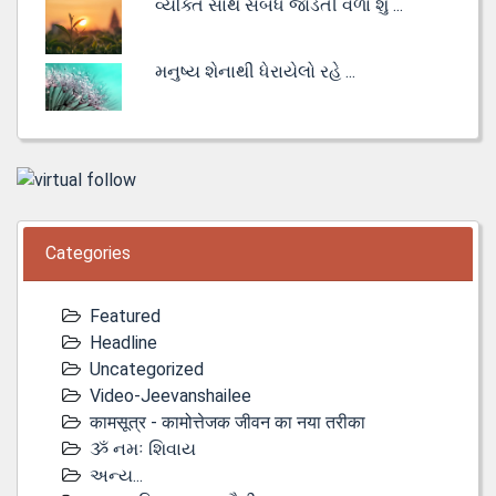
વ્યક્તિ સાથે સંબંધ જોડતી વેળા શું ...
મનુષ્ય શેનાથી ધેરાયેલો રહે ...
Categories
Featured
Headline
Uncategorized
Video-Jeevanshailee
कामसूत्र - कामोत्तेजक जीवन का नया तरीका
ૐ નમઃ શિવાય
અન્ય...