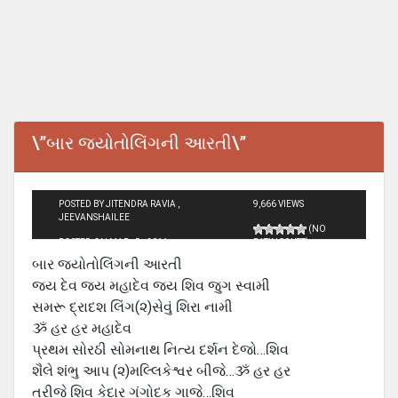
\”બાર જ્યોતોલિંગની આરતી\”
POSTED BY JITENDRA RAVIA ,
9,666 VIEWS
JEEVANSHAILEE
(NO
POSTED ON MAR - 5 - 2011
RATINGS YET)
બાર જ્યોતોલિંગની આરતી
જય દેવ જય મહાદેવ જય શિવ જુગ સ્વામી
સમરૂ દ્રાદશ લિંગ(૨)સેવું શિરા નામી
ૐ હર હર મહાદેવ
પ્રથમ સોરઠી સોમનાથ નિત્ય દર્શન દેજો…શિવ
શૈલે શંભુ આપ (૨)મલ્લિકેશ્વર બીજે…ૐ હર હર
ત્રીજે શિવ કેદાર ગંગોદક ગાજે…શિવ