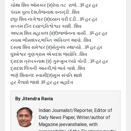
ચોથા શિવ ઓમકાર (૨)રેવા તટ રાજે…ૐ હર હર
પંચમ પુરવ દેશ,વૈજનાથ વનખ્ંડી…શિવ
છઠ્ઠા શિવ નાગેશ્વર (૨)ધ્યાન ધરી દંડી…ૐ હર હર
સપ્તમ દીન દયાળ,વિશ્વેશ્વર કાશી…શિવ
અષ્ટમ શિવ મહાકાલ (૨)ઉજ્જેનના વાસી…ૐ હર હર
નવમા ભીમશંકર,ભક્તિ અવિચળ આપો…શિવ
દસમા શિવ રામેશ્વર (૨)સેતુબંધ સ્થાપ્યો…ૐ હર હર
ધુશ્મેશ્વર ગુણગ્રામ એકાદશ જ્યોતિ…શિવ
દ્રાદશ ત્રંબકનાથ (૨) ગુરૂમુખ લ્યો ગોતી…ૐ હર હર
દ્રાદશ લિંગની આરતી,જે ભાવે ગાશે…શિવ
ભણે શિવાનંદ સ્વામી(૨)સુખ સંપતિ થાશે
હર કૈલાશે જાશે ૐ હર હર મહાદેવ
By
Jitendra Ravia
Indian Journalist/Reporter, Editor of
Daily News Paper, Writer/author of
Magazine jeevanshailee, with