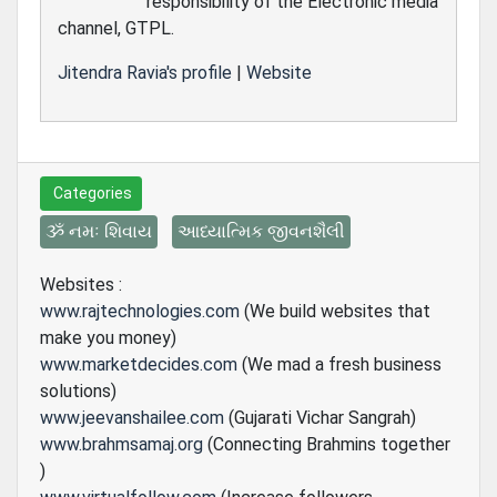
responsibility of the Electronic media
channel, GTPL.
Jitendra Ravia's profile
|
Website
Categories
ૐ નમઃ શિવાય
આધ્યાત્મિક જીવનશૈલી
Websites :
www.rajtechnologies.com
(We build websites that
make you money)
www.marketdecides.com
(We mad a fresh business
solutions)
www.jeevanshailee.com
(Gujarati Vichar Sangrah)
www.brahmsamaj.org
(Connecting Brahmins together
)