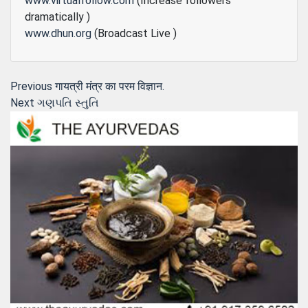
www.virtualfollow.com
(Increase followers
dramatically )
www.dhun.org
(Broadcast Live )
Post
Previous
Previous
गायत्री मंत्र का परम विज्ञान.
Next
post:
Next
ગણપતિ સ્તુતિ
navigation
post: