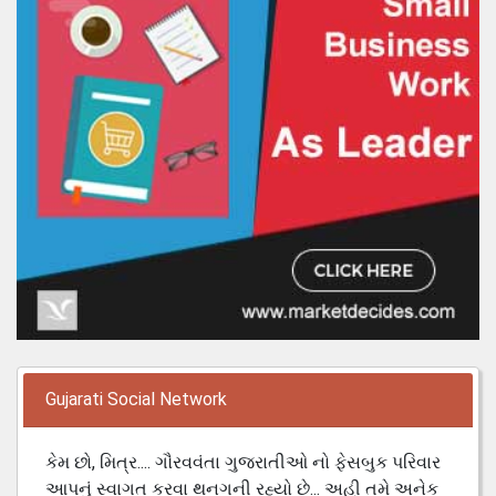
Gujarati Social Network
કેમ છો, મિત્ર.... ગૌરવવંતા ગુજરાતીઓ નો ફેસબુક પરિવાર
આપનું સ્વાગત કરવા થનગની રહ્યો છે... અહી તમે અનેક