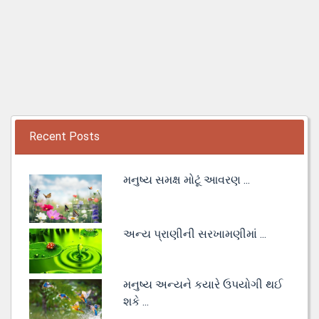
Recent Posts
મનુષ્ય સમક્ષ મોટૂં આવરણ ...
અન્ય પ્રાણીની સરખામણીમાં ...
મનુષ્ય અન્યને કયારે ઉપયોગી થઈ
શકે ...