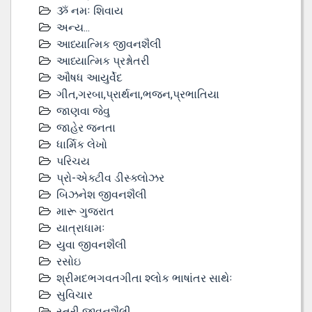
ૐ નમઃ શિવાય
અન્ય...
આધ્યાત્મિક જીવનશૈલી
આધ્યાત્મિક પ્રશ્નોતરી
ઔષધ આયુર્વેદ
ગીત,ગરબા,પ્રાર્થના,ભજન,પ્રભાતિયા
જાણવા જેવુ
જાહેર જનતા
ધાર્મિક લેખો
પરિચય
પ્રો-એક્ટીવ ડીસ્‍ક્લોઝર
બિઝનેશ જીવનશૈલી
મારૂ ગુજરાત
યાત્રાધામઃ
યુવા જીવનશૈલી
રસોઇ
શ્રીમદભગવતગીતા શ્લોક ભાષાંતર સાથેઃ
સુવિચાર
સ્ત્રી જીવનશૈલી