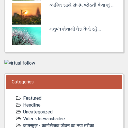
વ્યક્તિ સાથે સંબંધ જોડતી વેળા શું ...
મનુષ્ય શેનાથી ધેરાયેલો રહે ...
Categories
Featured
Headline
Uncategorized
Video-Jeevanshailee
कामसूत्र - कामोत्तेजक जीवन का नया तरीका