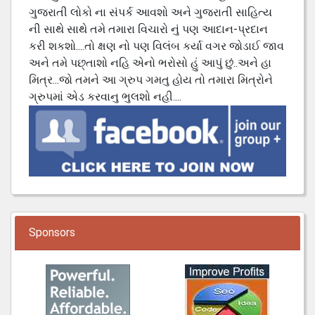
ગુજરાતી લોકો ના સંપર્ક આવશો અને ગુજરાતી સાહિત્ય
ની સાથે સાથે તમે તમારા વિચારો નું પણ આદાન-પ્રદાન
કરી શકશો....તો ક્ષણ નો પણ વિલંબ કર્યા વગર જોડાઈ જાવ
અને તમે પછ્તાશો નહિ એનો ભરોસો હું આપું છું..અને હા
મિત્ર...જો તમને આ ગ્રુપ ગમતુ હોય તો તમારા મિત્રોને
ગ્રુપમાં એડ કરવાનુ ભુલશો નહી....
Sponsors