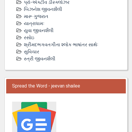
પ્રો-એક્ટીવ ડીસ્‍ક્લોઝર
બિઝનેશ જીવનશૈલી
મારૂ ગુજરાત
યાત્રાધામઃ
યુવા જીવનશૈલી
રસોઇ
શ્રીમદભગવતગીતા શ્લોક ભાષાંતર સાથેઃ
સુવિચાર
સ્ત્રી જીવનશૈલી
Spread the Word - jeevan shailee