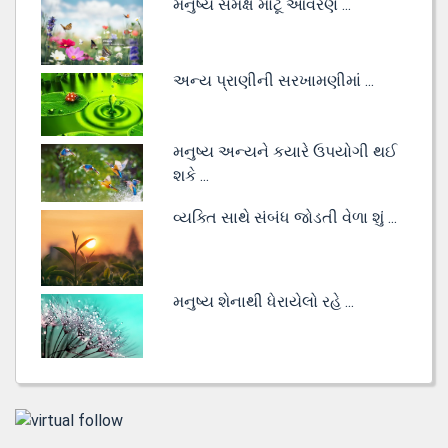
મનુષ્ય સમક્ષ મોટૂં આવરણ ...
અન્ય પ્રાણીની સરખામણીમાં ...
મનુષ્ય અન્યને કયારે ઉપયોગી થઈ
શકે ...
વ્યક્તિ સાથે સંબંધ જોડતી વેળા શું ...
મનુષ્ય શેનાથી ધેરાયેલો રહે ...