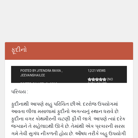
ફૂદીનો
POSTED BY JITENDRA RAVIA ,
1,321 VIEWS
JEEVANSHAILEE
(NO
POSTED ON APR - 2 - 2012
RATINGS YET)
પરિચય :
ફુદીનાથી આપણે સહુ પરિચિત છીએ. દરરોજ ઉપયોગમાં
આવતા લીલા મસાલામાં ફુદીનો અગત્‍યનું સ્‍થાન ધરાવે છે.
ફુદીના વગર કોથમીરની ચટણી ફીકી લાગે. આપણે ત્‍યાં દરેક
જગ્‍યાને તે સહેલાઇથી ઊગે છે. તેમાંથી એક પ્રકારની સરસ
ગમે તેવી સુગંધ નીકળતી હોય છે. ઔષધ તરીકે બહુ ઉપયોગી