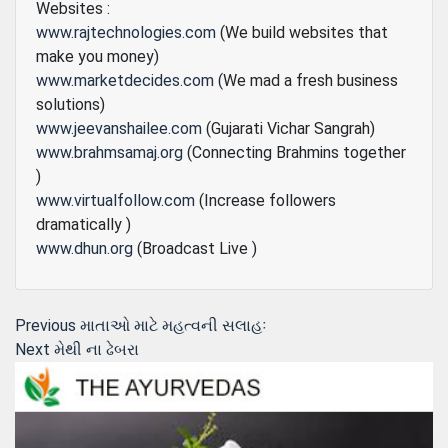
Websites :
www.rajtechnologies.com
(We build websites that
make you money)
www.marketdecides.com
(We mad a fresh business
solutions)
www.jeevanshailee.com
(Gujarati Vichar Sangrah)
www.brahmsamaj.org
(Connecting Brahmins together
)
www.virtualfollow.com
(Increase followers
dramatically )
www.dhun.org
(Broadcast Live )
Post
Previous
Previous
માતાઓ માટે મહત્‍વની સલાહઃ
Next
post:
Next
મેથી ના ઢેબરા
navigation
post: