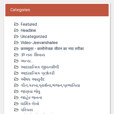
Categories
Featured
Headline
Uncategorized
Video-Jeevanshailee
कामसूत्र - कामोत्तेजक जीवन का नया तरीका
ૐ નમઃ શિવાય
અન્ય...
આધ્યાત્મિક જીવનશૈલી
આધ્યાત્મિક પ્રશ્નોતરી
ઔષધ આયુર્વેદ
ગીત,ગરબા,પ્રાર્થના,ભજન,પ્રભાતિયા
જાણવા જેવુ
જાહેર જનતા
ધાર્મિક લેખો
પરિચય