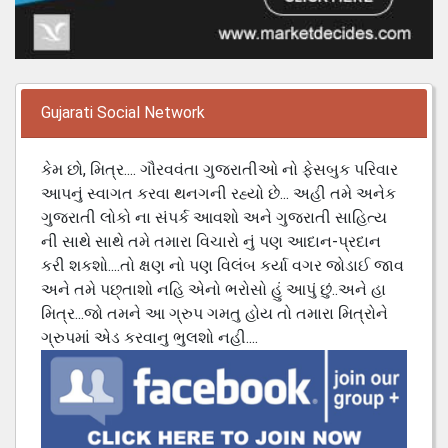
Gujarati Social Network
કેમ છો, મિત્ર.... ગૌરવવંતા ગુજરાતીઓ નો ફેસબુક પરિવાર
આપનું સ્વાગત કરવા થનગની રહ્યો છે... અહી તમે અનેક
ગુજરાતી લોકો ના સંપર્ક આવશો અને ગુજરાતી સાહિત્ય
ની સાથે સાથે તમે તમારા વિચારો નું પણ આદાન-પ્રદાન
કરી શકશો....તો ક્ષણ નો પણ વિલંબ કર્યા વગર જોડાઈ જાવ
અને તમે પછ્તાશો નહિ એનો ભરોસો હું આપું છું..અને હા
મિત્ર...જો તમને આ ગ્રુપ ગમતુ હોય તો તમારા મિત્રોને
ગ્રુપમાં એડ કરવાનુ ભુલશો નહી....