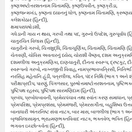
કૃષ્ણઅષ્ટોત્તરશતનામ ચિંતામણિ, કૃષ્ણઉપવીત, કૃષ્ણક્રીડા,
કૃષ્ણજન્મખંડ, કૃષ્ણના ધ્યાનનું ધોળ, કૃષ્ણનામ ચિંતામણિ, ક્રુષ્ણય
કલેશકોઠાર (હિન્દી),
ક્ષમાપરાધષોડશી,
ગધેડાની ગાય ન થાય, ગરબી તથા પદ, ગુરુનો ઉપદેશ, ગુરુપૂર્વાધ (હિ
ચાતુરચિત વિલાસ (હિન્દી),
ચાતુરીનો ગરબો, ચિત્તશુદ્ધિ, ચિંતાચૂર્ણિકા, ચિંતામણિ, ચિંતામણિ (હિ
ચેતવણી, ચોવિસ અવતારનું ધ્યેય, ચોરાશી વૈષ્ણવ, દશમ અનુક્રમણિ
દશમલીલા અનુક્રમણિકા, દાણચાતુરી, દીનતા સ્વરૂપ, દ્રષ્ટકૂટ, દી
સ્વરૂપનો ગરબો, નાગ્નજીતી વિવાહ, નામપ્રભાવબત્રિસી, નિતિભક્ત
નરસિંહ મહેતાનિ હૂંડી, પત્રલીલા, કવિત, પંદર તિથિ (ભાગ ૧ અને ૨
પરીક્ષાપ્રદીપ, પારણું, પિંગળસાર, પુરુષોત્તમાષ્ટોત્તરશતનામ, પૃષ્ટિભ
પુષ્ટિપથ રહસ્ય, પુષ્ટિપથ સારમણિદામ (હિન્દી),
પ્રબંધ, પ્રબોધબાવની, પ્રમેયપંચાવ તથા સ્વાંતઃકરણ સમાધાન, પ્રશ્નોત
પ્રેમપરિક્ષા, પ્રેમપ્રશંસા, પ્રેમમંજરી, પ્રેમરસગીતા, બહુશિષ્ય ઉત્તરા
બાનાધારી અંતરનિષ્ટ સંવા નાટક, બાર માસ, બાળલીલા (ભાગ ૧ અને
બૃજવિલાસામૃત, ભ્રાહ્મણભક્તવિવાદ નાટક, ભક્તવેલ, ભક્તિ (હિન્
ભગવત ઇચ્છોત્કર્વતા (હિન્દી),