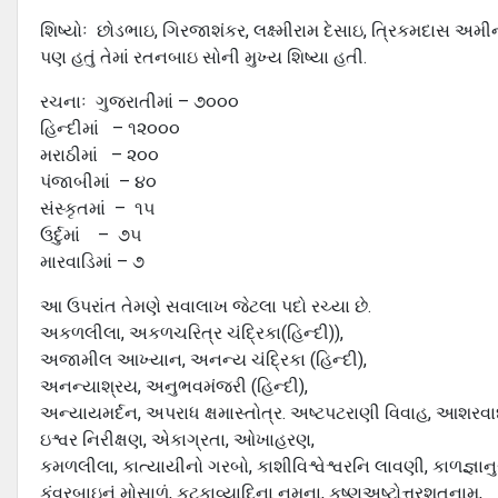
શિષ્યોઃ છોડભાઇ, ગિરજાશંકર, લક્ષ્મીરામ દેસાઇ, ત્રિકમદાસ અમી
પણ હતું તેમાં રતનબાઇ સોની મુખ્ય શિષ્યા હતી.
રચનાઃ ગુજરાતીમાં – ૭૦૦૦
હિન્દીમાં – ૧૨૦૦૦
મરાઠીમાં – ૨૦૦
પંજાબીમાં – ૪૦
સંસ્કૃતમાં – ૧૫
ઉર્દુમાં – ૭૫
મારવાડિમાં – ૭
આ ઉપરાંત તેમણે સવાલાખ જેટલા પદો રચ્યા છે.
અકળલીલા, અકળચરિત્ર ચંદ્રિકા(હિન્દી)),
અજામીલ આખ્યાન, અનન્ય ચંદ્રિકા (હિન્દી),
અનન્યાશ્રય, અનુભવમંજરી (હિન્દી),
અન્યાયમર્દન, અપરાધ ક્ષમાસ્તોત્ર. અષ્ટપટરાણી વિવાહ, આશરવાદ,
ઇશ્વર નિરીક્ષણ, એકાગ્રતા, ઓખાહરણ,
કમળલીલા, કાત્યાયીનો ગરબો, કાશીવિશ્વેશ્વરનિ લાવણી, કાળજ્ઞાનુ
કુંવરબાઇનું મોસાળું, કૂટકાવ્યાદિના નમૂના, કૃષ્ણઅષ્ટોત્તરશતનામ,