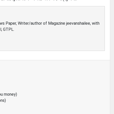
ews Paper, Writer/author of Magazine jeevanshailee, with
l, GTPL.
ou money)
ons)