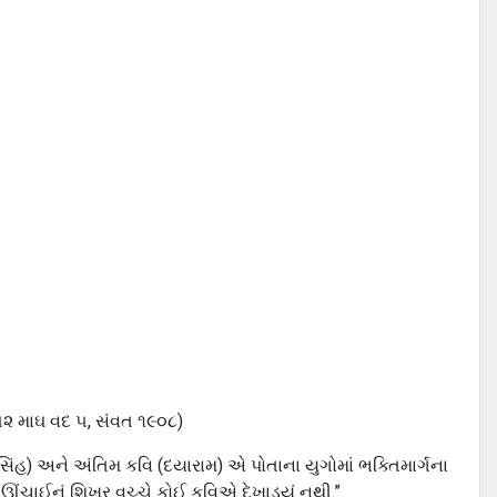
૫૨ માઘ વદ ૫, સંવત ૧૯૦૮)
ંહ) અને અંતિમ કવિ (દયારામ) એ પોતાના યુગોમાં ભક્તિમાર્ગના
ઊંચાઈનું શિખર વચ્ચે કોઈ કવિએ દેખાડ્યું નથી.”