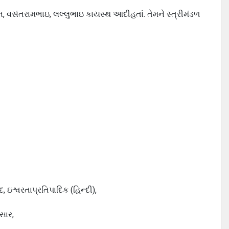
ન, વસંતરામભાઇ, લલ્લુભાઇ કાયસ્થ આદીહતાં. તેમને સ્ત્રીમંડળ
 ઇશ્વરતાપ્રતિપાદિક (હિન્દી),
સાર,