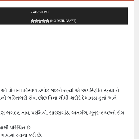
2,407 VIEWS
(NO RATINGS YET)
ી તેઓ પોતાના મોસાળ ડભોઇ જઇને રહ્યાં એ અપરિણીત રહ્યા ને
ી ભક્તિભરી સેવા છોછ વિના લીધી..શરીરે દેખાવડા હતાં અને
ત્રણ ભગંદર, તાવ, પરમિયો, સારણગાંઠ, અંતર્ગળ, મૂત્ર-કચ્છનો રોગ
ાથી પરિચિત છે.
ે ભાષામાં રચના કરી છે.