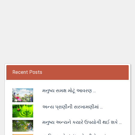
Recent Posts
મનુષ્ય સમક્ષ મોટૂં આવરણ ...
અન્ય પ્રાણીની સરખામણીમાં ...
મનુષ્ય અન્યને કયારે ઉપયોગી થઈ શકે ...