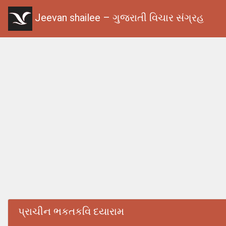
Jeevan shailee – ગુજરાતી વિચાર સંગ્રહ
પ્રાચીન ભકતકવિ દયારામ