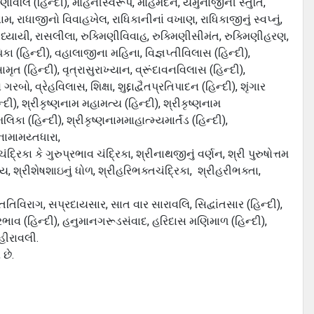
્ષણાવલિ (હિન્દી), મોહનીસ્વરૂપ, મોહમર્દન, યમુનાજીની સ્તુતિ,
ાધાજીનો વિવાહખેલ, રાધિકાનીનાં વખાણ, રાધિકાજીનું સ્વપ્નું,
ચાધ્યાયી, રાસલીલા, રુક્મિણીવિવાહ, રુક્મિણીસીમંત, રુક્મિણીહરણ,
ા (હિન્દી), વહાલાજીના મહિના, વિજ્ઞપ્તીવિલાસ (હિન્દી),
ૃત (હિન્દી), વૃત્રાસુરાખ્યાન, વ્રૂંદાવનવિલાસ (હિન્દી),
 વ્રેહવિલાસ, શિક્ષા, શુદ્દાદ્વૈતપ્રતિપાદન (હિન્દી), શૃંગાર
ન્દી), શ્રીકૃષ્ણનામ મહામત્ય (હિન્દી), શ્રીકૃષ્ણનામ
િકા (હિન્દી), શ્રીકૃષ્ણનામમાહાત્મ્યમાર્તંડ (હિન્દી),
ણનામામય્તધારા,
ંદ્રિકા કે ગુરુપ્રભાવ ચંદ્રિકા, શ્રીનાથજીનું વર્ણન, શ્રી પુરુષોત્તમ
, શ્રીશેષશાઇનું ધોળ, શ્રીહરિભક્તચંદ્રિકા, શ્રીહરીભક્તા,
તતિવિરાગ, સપ્રદાયસાર, સાત વાર સારાવલિ, સિદ્વાંતસાર (હિન્દી),
્રભાવ (હિન્દી), હનુમાનગરૂડસંવાદ, હરિદાસ મણિમાળ (હિન્દી),
હીરાવલી.
છે.