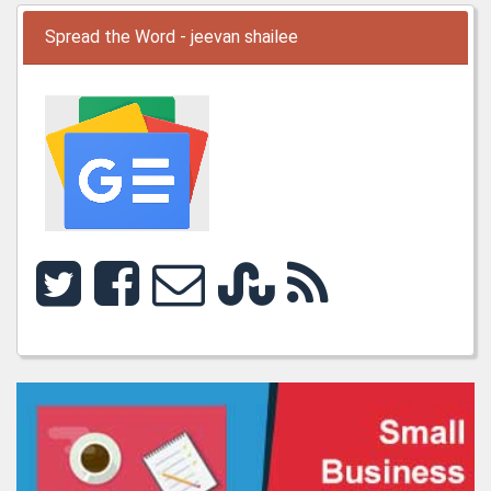
Spread the Word - jeevan shailee