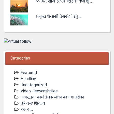
વ્યક્તિ સાથે સંબંધ જોડતી વેળા શું ...
મનુષ્ય શેનાથી ધેરાયેલો રહે ...
Categories
Featured
Headline
Uncategorized
Video-Jeevanshailee
कामसूत्र - कामोत्तेजक जीवन का नया तरीका
ૐ નમઃ શિવાય
અન્ય...