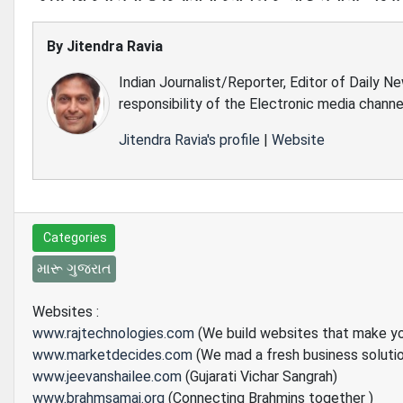
By
Jitendra Ravia
Indian Journalist/Reporter, Editor of Daily N
responsibility of the Electronic media channe
Jitendra Ravia's profile
|
Website
Categories
મારૂ ગુજરાત
Websites :
www.rajtechnologies.com
(We build websites that make y
www.marketdecides.com
(We mad a fresh business soluti
www.jeevanshailee.com
(Gujarati Vichar Sangrah)
www.brahmsamaj.org
(Connecting Brahmins together )