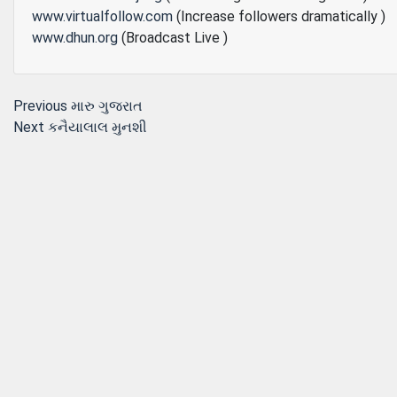
www.virtualfollow.com
(Increase followers dramatically )
www.dhun.org
(Broadcast Live )
Post
Previous
Previous
મારુ ગુજરાત
Next
post:
Next
કનૈયાલાલ મુનશી
navigation
post: