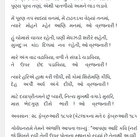
પુણ્ય પૂરવ તણાં, એથી પાતળીયો અમને લાડ લડાવે.
મેં પૂરણ તપ સાધ્યાં વનમાં, મેં ટાઢતડકા વેઠ્યાં તનમાં,
ત્યારે મોહને મ્હેર આણિ મનમાં, ઓ વ્રજનારી !
હું ચોમાસે ચાચર રહેતી, ઘણી મેધઝડી શરીરે સહેતી,
સુખદુઃખ કાંઇ દિલમાં નવ લ્હેતી, ઓ વ્રજનારી !
મારે અંગ વાઢ વઢાવિયા, વળી તે સંઘાડે ચડાવિયા,
તે ઉપર છેદ પડાવિયા, ઓ વ્રજનારી !
ત્યારે હરિએ હાથ કરી લીધી, સૌ કોમાં શિરોમણિ કીધિ,
દેહ અર્પી અર્ધ અંગે દીધી, ઓ વ્રજનારી !
માટે દયાપ્રીતમને છું પ્યારી, નિત્ય મુખથી વગાડે મુરારિ,
મારા ભેદગુણ દીસે ભારી ! ઓ વ્રજનારી !
અવસાન : ૨૮ ફેબ્રુઆરી ૧૮૫૨ (કેટલાકના મતે ૯ ફેબ્રુઆરી ૧૮
ગોર્વધનરામે તેમને અંજલિ આપતા લખ્યું : “આપણા આદિ કવિ (નરસિ
જે શિખરો રચી તેની ઉપર પોતાના સ્થાનકો રચ્યાં છે તેનાથી અડધી 