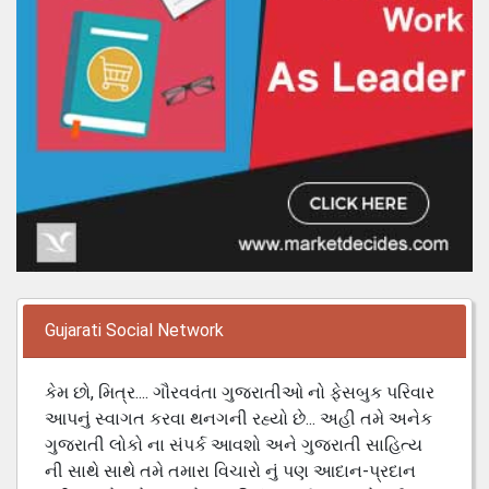
Gujarati Social Network
કેમ છો, મિત્ર.... ગૌરવવંતા ગુજરાતીઓ નો ફેસબુક પરિવાર
આપનું સ્વાગત કરવા થનગની રહ્યો છે... અહી તમે અનેક
ગુજરાતી લોકો ના સંપર્ક આવશો અને ગુજરાતી સાહિત્ય
ની સાથે સાથે તમે તમારા વિચારો નું પણ આદાન-પ્રદાન