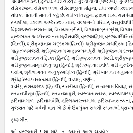
માયામતખંડન (હિન્દી), મીંરાચરિત્ર, મુરલીલીલા (પંજાબી), મુર્ખલક
રસિકરંજન, રસિકવલ્લભ, રસિયાજીના મહિના, રાધા અષ્ટોતરશતનામ, ર
રાધિકા પોતાની માતાને કહે છે, રાધિકા વિરહના દ્વાદશ માસ, રાસપં
રૂપલીલા, વલ્લભ અષ્ટેત્તરશતનામ, વલ્લભનો પરિવાર, વસ્તુવૃંદદીપિક
વિઠ્ઠલઅષ્ટોત્તરશતનામ, વિનયબત્રીસી, વિશ્વાસાગ્રતગ્રંથ, વિશ્વાસામ
વ્રજભક્ત અષ્ટોત્તરશતનામહીરાવલિ, વ્રજમહિમા, વ્રજવાસિનિનો ગરબો,
(હિન્દી), શ્રીકૃષ્ણનામ ચંદ્રકળા(હિન્દી), શ્રીકૃષ્ણનામચંદ્રિકા (હિ
માહાત્મ્યમંજરી, શ્રીકૃષ્ણનામ માહાત્મ્યમાધુરી, શ્રીકૃષ્ણનામ રત્નમલ
શ્રીકૃષ્ણસ્તવનચંદ્રિકા (હિન્દી), શ્રીકૃષ્ણસ્તવન મંજરી, શ્રીકૃષ્
શ્રીકૃષ્ણનામામૃતધ્વનુલઘુ (હિન્દી), શ્રીકૃષ્ણનામાવલિ, શ્રી ગુરુદેવચ
પંચાંગ, શ્રીભાગવત અનુક્રમણિકા (હિન્દી), શ્રી ભાગવત મહામત્મ્ય
શ્રીહરિસ્વપ્નસત્યયા (હિન્દી), ષડઋતુ વર્ણન,
ષડરિપુ સંશયછેદક (હિન્દી), સતસૈયા (હિન્દી), સત્યભામાવિવાહ, સં
સ્તવનપીયૂષ (હિન્દી), સ્તવનમાધુરી, સ્વરૂપતારતમ્ય, સ્વભ્યાપારપ
હરિનામમાળા, હરિનામવેલિ, હરિભક્તરત્નમાળા, હરિસ્વપ્નસત્યતા, 
ગુજરાત માટે ગર્વની વાત એ છે કે ઉપર્યુક્ત સઘળી રચનાઓ પ્રાપ્ય 
કૃષ્ણગીત
ઓ વ્રજનારી ! શા માટે તું અમને આળ ચડાવે ?