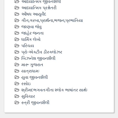
આધ્યાત્મિક જીવનશૈલી
આધ્યાત્મિક પ્રશ્નોતરી
ઔષધ આયુર્વેદ
ગીત,ગરબા,પ્રાર્થના,ભજન,પ્રભાતિયા
જાણવા જેવુ
જાહેર જનતા
ધાર્મિક લેખો
પરિચય
પ્રો-એક્ટીવ ડીસ્‍ક્લોઝર
બિઝનેશ જીવનશૈલી
મારૂ ગુજરાત
યાત્રાધામઃ
યુવા જીવનશૈલી
રસોઇ
શ્રીમદભગવતગીતા શ્લોક ભાષાંતર સાથેઃ
સુવિચાર
સ્ત્રી જીવનશૈલી