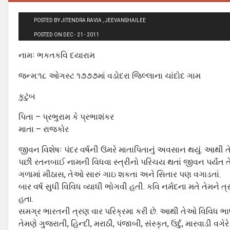
POSTED BY JITENDRA RAVIA , JEEVANSHAILEE
POSTED ON DEC - 21 - 2011
નામઃ ભકતકવિ દયારામ
જન્મ:૧૮ ઓગસ્ટ ૧૭૭૭માં વડોદરા જિલ્લાના ચાંદોદ ગામ
કુટુંબ
પિતા – પ્રભુરામ કે પ્રભાશંકર
માતા – રાજકોર
જીવન વિશેષઃ પંદર વર્ષની ઉંમરે માતાપિતાનું અવસાન થયું. આથ
પછી રતનબાઈ નામની વિધવા સ્ત્રીનો પરિચય થતાં જીવન પર્યંત તેન
ગળામાં મીઠાસ, તેઓ સારું ગાઇ શકતા અને સિતાર પણ વગાડતાં.
બાર વર્ષ સુધી વિવિધ વ્યાધી ભોગવી હતી. કવિ નર્મદના મતે તેમને 
હતા.
સમગ્ર ભારતની ત્રણ વાર પરિક્રમા કરી છે. આથી તેઓ વિવિધ ભાષ
તેમણે ગુજરાતી, હિન્દી, મરાઠી, પંજાબી, સંસ્કૃત, ઉર્દુ, મારવાડી વગેર