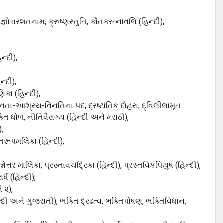
જ્ઞોત્તરશતનામ, ક્રુષ્ણસ્તુતિ, કૌતકરત્નાવલિ (હિન્દી),
ન્દી),
ન્દી),
કા (હિન્દી),
નતા-આશ્રય-વિનતિના પદ, દ્રષ્ટાંતિક દોહરા, દ્વિલીલામૃત
િ ધોળ, નીતિવૈરાગ્ય (હિન્દી અને મરાઠી),
),
ક્તરૂપમલિકા (હિન્દી),
્તર માલિકા, પ્રસ્તાવચંદ્રિકા (હિન્દી), પ્રસ્તવિકપિયુષ (હિન્દી),
ર્ધ (હિન્દી),
 ૨),
દી અને ગુજરાતી), ભક્તિ દ્રઢત્વ, ભક્તિપોષણ, ભક્તિવિધાન,