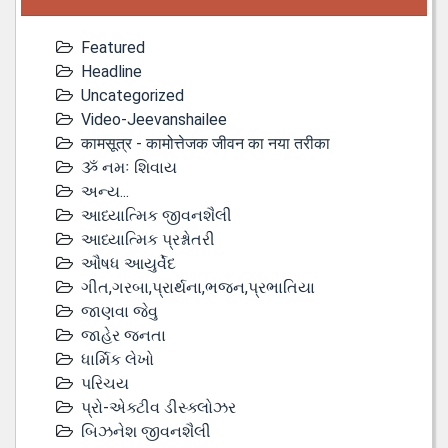
Featured
Headline
Uncategorized
Video-Jeevanshailee
कामसूत्र - कामोत्तेजक जीवन का नया तरीका
ૐ નમઃ શિવાય
અન્ય...
આધ્યાત્મિક જીવનશૈલી
આધ્યાત્મિક પ્રશ્નોતરી
ઔષધ આયુર્વેદ
ગીત,ગરબા,પ્રાર્થના,ભજન,પ્રભાતિયા
જાણવા જેવુ
જાહેર જનતા
ધાર્મિક લેખો
પરિચય
પ્રો-એક્ટીવ ડીસ્‍ક્લોઝર
બિઝનેશ જીવનશૈલી