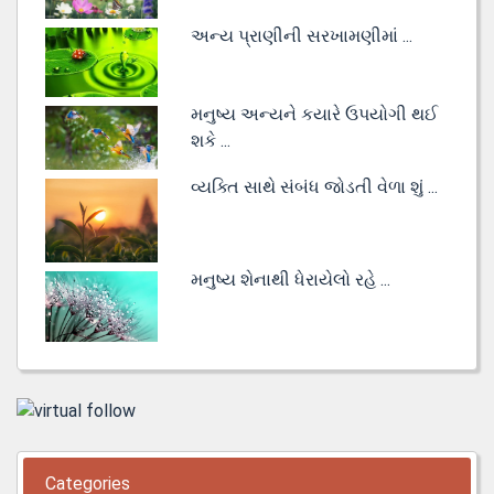
અન્ય પ્રાણીની સરખામણીમાં ...
મનુષ્ય અન્યને કયારે ઉપયોગી થઈ
શકે ...
વ્યક્તિ સાથે સંબંધ જોડતી વેળા શું ...
મનુષ્ય શેનાથી ધેરાયેલો રહે ...
Categories