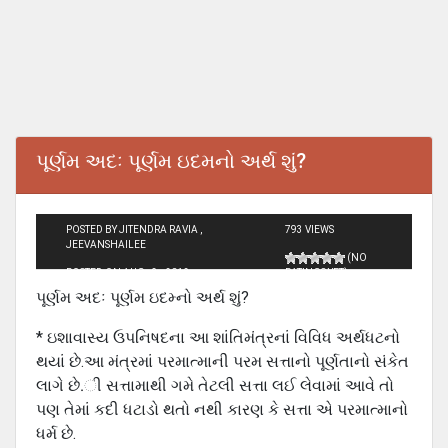
પૂર્ણમ અદઃ પૂર્ણમ ઇદમનો અર્થ શું?
POSTED BY JITENDRA RAVIA ,
793 VIEWS
JEEVANSHAILEE
(NO
POSTED ON AUG - 3 - 2012
RATINGS YET)
પૂર્ણમ અદઃ પૂર્ણમ ઇદમ્નો અર્થ શું?
* ઇશાવાસ્ય ઉપનિષદના આ શાંતિમંત્રનાં વિવિધ અર્થધટનો
થયાં છે.આ મંત્રમાં પરમાત્માની પરમ સત્તાનો પૂર્ણતાનો સંકેત
લાગે છે.ી સત્તામાથી ગમે તેટલી સત્તા લઈ લેવામાં આવે તો
પણ તેમાં કદી ધટાડો થતો નથી કારણ કે સત્તા એ પરમાત્માનો
ધર્મ છે.