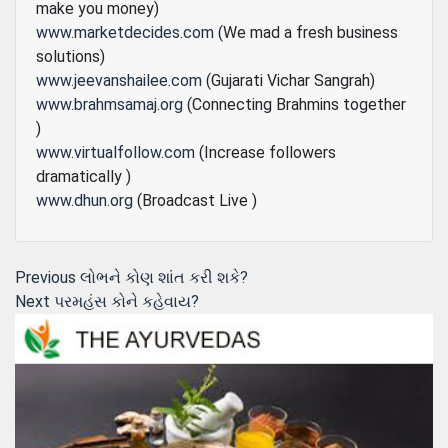
make you money)
www.marketdecides.com
(We mad a fresh business
solutions)
www.jeevanshailee.com
(Gujarati Vichar Sangrah)
www.brahmsamaj.org
(Connecting Brahmins together
)
www.virtualfollow.com
(Increase followers
dramatically )
www.dhun.org
(Broadcast Live )
Post
Previous
Previous
લોભને કોણ શાંત કરી શકે?
Next
post:
Next
પરમહંસ કોને કહેવાય?
navigation
post: