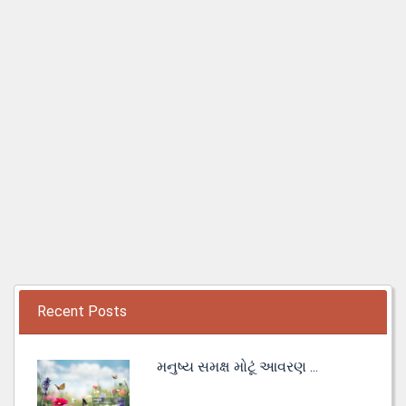
Recent Posts
મનુષ્ય સમક્ષ મોટૂં આવરણ ...