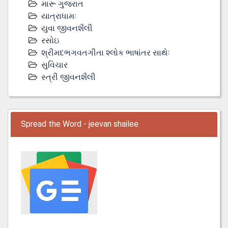
મારૂ ગુજરાત
યાત્રાધામઃ
યુવા જીવનશૈલી
રસોઇ
શ્રીમદભગવતગીતા શ્લોક ભાષાંતર સાથેઃ
સુવિચાર
સ્ત્રી જીવનશૈલી
Spread the Word - jeevan shailee