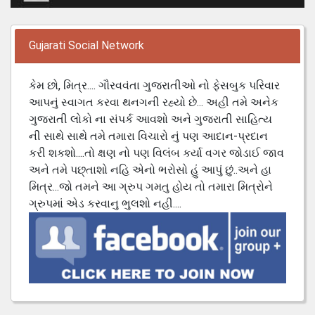
Gujarati Social Network
કેમ છો, મિત્ર.... ગૌરવવંતા ગુજરાતીઓ નો ફેસબુક પરિવાર
આપનું સ્વાગત કરવા થનગની રહ્યો છે... અહી તમે અનેક
ગુજરાતી લોકો ના સંપર્ક આવશો અને ગુજરાતી સાહિત્ય
ની સાથે સાથે તમે તમારા વિચારો નું પણ આદાન-પ્રદાન
કરી શકશો....તો ક્ષણ નો પણ વિલંબ કર્યા વગર જોડાઈ જાવ
અને તમે પછ્તાશો નહિ એનો ભરોસો હું આપું છું..અને હા
મિત્ર...જો તમને આ ગ્રુપ ગમતુ હોય તો તમારા મિત્રોને
ગ્રુપમાં એડ કરવાનુ ભુલશો નહી....