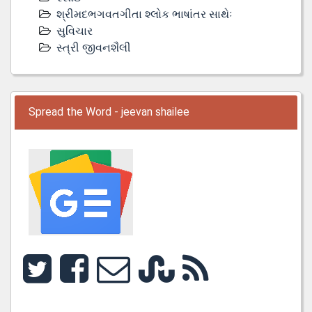
શ્રીમદભગવતગીતા શ્લોક ભાષાંતર સાથેઃ
સુવિચાર
સ્ત્રી જીવનશૈલી
Spread the Word - jeevan shailee