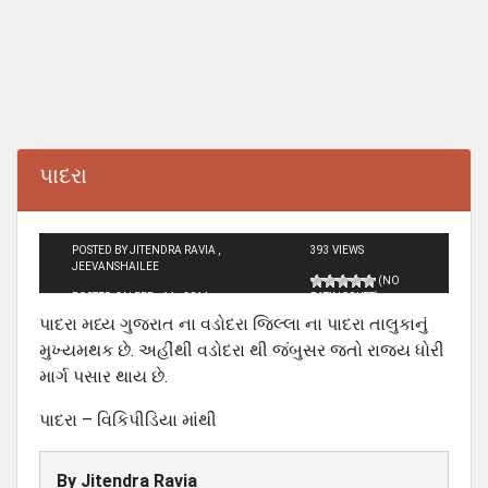
પાદરા
POSTED BY JITENDRA RAVIA ,
393 VIEWS
JEEVANSHAILEE
(NO
POSTED ON FEB - 14 - 2014
RATINGS YET)
પાદરા મધ્ય ગુજરાત ના વડોદરા જિલ્લા ના પાદરા તાલુકાનું
મુખ્યમથક છે. અહીંથી વડોદરા થી જંબુસર જતો રાજ્ય ધોરી
માર્ગ પસાર થાય છે.
પાદરા – વિકિપીડિયા માંથી
By
Jitendra Ravia