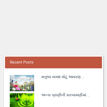
Recent Posts
મનુષ્ય સમક્ષ મોટૂં આવરણ ...
અન્ય પ્રાણીની સરખામણીમાં ...