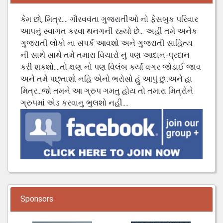
કેમ છો, મિત્ર.... ગૌરવવંતા ગુજરાતીઓ નો ફેસબુક પરિવાર
આપનું સ્વાગત કરવા થનગની રહ્યો છે... અહી તમે અનેક
ગુજરાતી લોકો ના સંપર્ક આવશો અને ગુજરાતી સાહિત્ય
ની સાથે સાથે તમે તમારા વિચારો નું પણ આદાન-પ્રદાન
કરી શકશો....તો ક્ષણ નો પણ વિલંબ કર્યા વગર જોડાઈ જાવ
અને તમે પછ્તાશો નહિ એનો ભરોસો હું આપું છું..અને હા
મિત્ર...જો તમને આ ગ્રુપ ગમતુ હોય તો તમારા મિત્રોને
ગ્રુપમાં એડ કરવાનુ ભુલશો નહી....
Sponsors