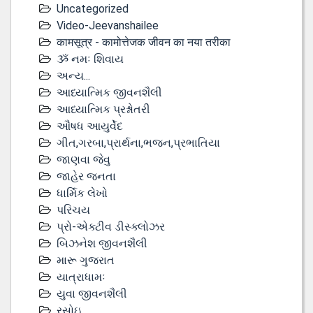
Uncategorized
Video-Jeevanshailee
कामसूत्र - कामोत्तेजक जीवन का नया तरीका
ૐ નમઃ શિવાય
અન્ય...
આધ્યાત્મિક જીવનશૈલી
આધ્યાત્મિક પ્રશ્નોતરી
ઔષધ આયુર્વેદ
ગીત,ગરબા,પ્રાર્થના,ભજન,પ્રભાતિયા
જાણવા જેવુ
જાહેર જનતા
ધાર્મિક લેખો
પરિચય
પ્રો-એક્ટીવ ડીસ્‍ક્લોઝર
બિઝનેશ જીવનશૈલી
મારૂ ગુજરાત
યાત્રાધામઃ
યુવા જીવનશૈલી
રસોઇ