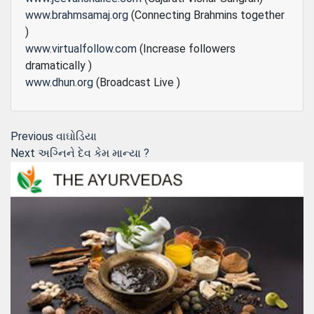
www.brahmsamaj.org
(Connecting Brahmins together
)
www.virtualfollow.com
(Increase followers
dramatically )
www.dhun.org
(Broadcast Live )
Post
Previous
Previous
વાઘોડિયા
Next
post:
Next
અગ્નિને દેવ કેમ માન્યા ?
navigation
post: