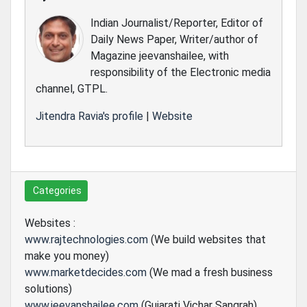
Indian Journalist/Reporter, Editor of
Daily News Paper, Writer/author of
Magazine jeevanshailee, with
responsibility of the Electronic media
channel, GTPL.
Jitendra Ravia's profile
|
Website
Categories
Websites :
www.rajtechnologies.com
(We build websites that
make you money)
www.marketdecides.com
(We mad a fresh business
solutions)
www.jeevanshailee.com
(Gujarati Vichar Sangrah)