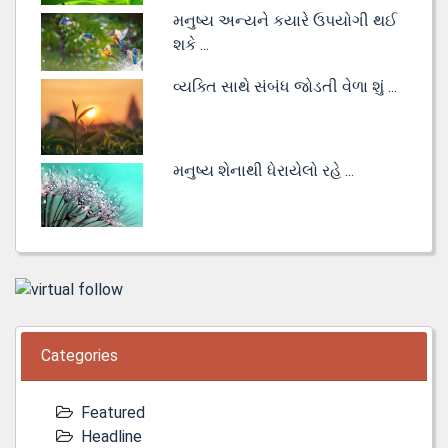
મનુષ્ય અન્યને કયારે ઉપયોગી થઈ
શકે ...
વ્યક્તિ સાથે સંબંધ જોડતી વેળા શું ...
મનુષ્ય શેનાથી ધેરાયેલો રહે ...
Categories
Featured
Headline