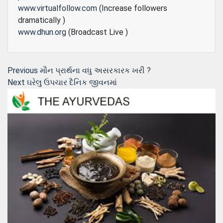
www.virtualfollow.com
(Increase followers
dramatically )
www.dhun.org
(Broadcast Live )
Post
Previous
Previous
મૌન પ્રાર્થના વધુ અસરકારક ખરી ?
Next
post:
Next
ઘરેલુ ઉપચાર દૈનિક જીવનમાં
navigation
post: