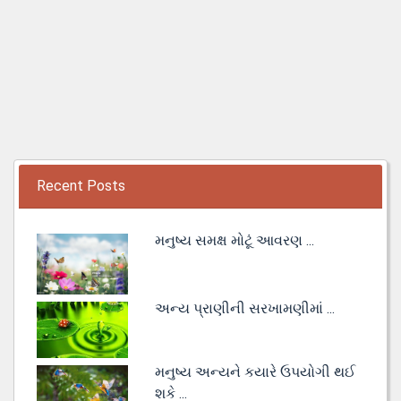
Recent Posts
મનુષ્ય સમક્ષ મોટૂં આવરણ ...
અન્ય પ્રાણીની સરખામણીમાં ...
મનુષ્ય અન્યને કયારે ઉપયોગી થઈ
શકે ...