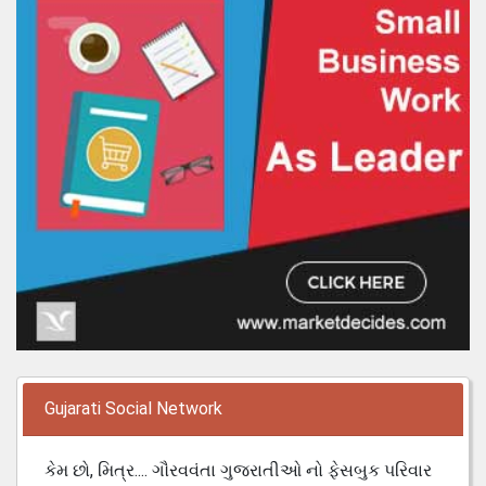
Gujarati Social Network
કેમ છો, મિત્ર.... ગૌરવવંતા ગુજરાતીઓ નો ફેસબુક પરિવાર