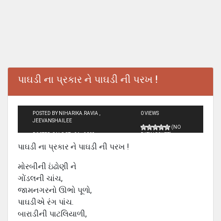
પાઘડી ના પ્રકાર ને પાઘડી ની પરખ !
POSTED BY NIHARIKA.RAVIA ,
0 VIEWS
JEEVANSHAILEE
(NO
POSTED ON OCT - 24 - 2023
RATINGS YET)
પાઘડી ના પ્રકાર ને પાઘડી ની પરખ !
મોરબીની ઇંઢોણી ને
ગોંડલની ચાંચ,
જામનગરનો ઊભો પૂળો,
પાઘડીએ રંગ પાંચ.
બારાડીની પાટલિયાળી,