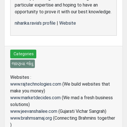
particular expertise and hoping to have an
opportunity to prove it with our best knowledge.
niharika.ravia's profile
|
Website
Categories
જાણવા જેવુ
Websites :
www.rajtechnologies.com
(We build websites that
make you money)
www.marketdecides.com
(We mad a fresh business
solutions)
www.jeevanshailee.com
(Gujarati Vichar Sangrah)
www.brahmsamaj.org
(Connecting Brahmins together
)