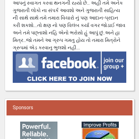
આપનું સ્વાગત કરવા થનગની રહ્યો છે... અહી તમે અનેક
ગુજરાતી લોકો ના સંપર્ક આવશો અને ગુજરાતી સાહિત્ય
ની સાથે સાથે તમે તમારા વિચારો નું પણ આદાન-પ્રદાન
કરી શકશો....તો ક્ષણ નો પણ વિલંબ કર્યા વગર જોડાઈ જાવ
અને તમે પછ્તાશો નહિ એનો ભરોસો હું આપું છું..અને હા
મિત્ર...જો તમને આ ગ્રુપ ગમતુ હોય તો તમારા મિત્રોને
ગ્રુપમાં એડ કરવાનુ ભુલશો નહી....
Sponsors