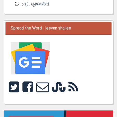
સ્ત્રી જીવનશૈલી
Spread the Word - jeevan shailee