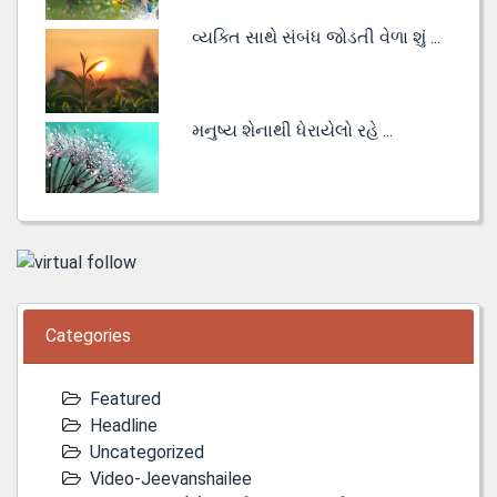
વ્યક્તિ સાથે સંબંધ જોડતી વેળા શું ...
મનુષ્ય શેનાથી ધેરાયેલો રહે ...
Categories
Featured
Headline
Uncategorized
Video-Jeevanshailee