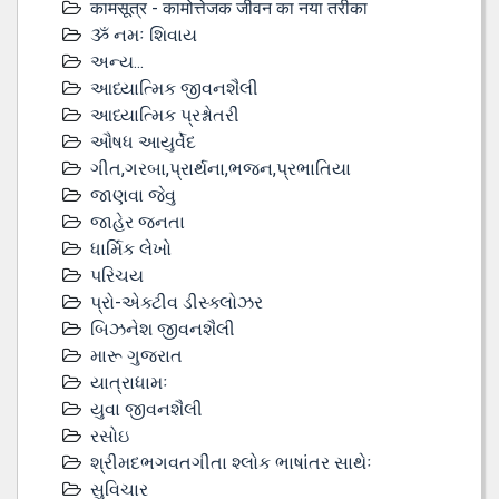
कामसूत्र - कामोत्तेजक जीवन का नया तरीका
ૐ નમઃ શિવાય
અન્ય...
આધ્યાત્મિક જીવનશૈલી
આધ્યાત્મિક પ્રશ્નોતરી
ઔષધ આયુર્વેદ
ગીત,ગરબા,પ્રાર્થના,ભજન,પ્રભાતિયા
જાણવા જેવુ
જાહેર જનતા
ધાર્મિક લેખો
પરિચય
પ્રો-એક્ટીવ ડીસ્‍ક્લોઝર
બિઝનેશ જીવનશૈલી
મારૂ ગુજરાત
યાત્રાધામઃ
યુવા જીવનશૈલી
રસોઇ
શ્રીમદભગવતગીતા શ્લોક ભાષાંતર સાથેઃ
સુવિચાર