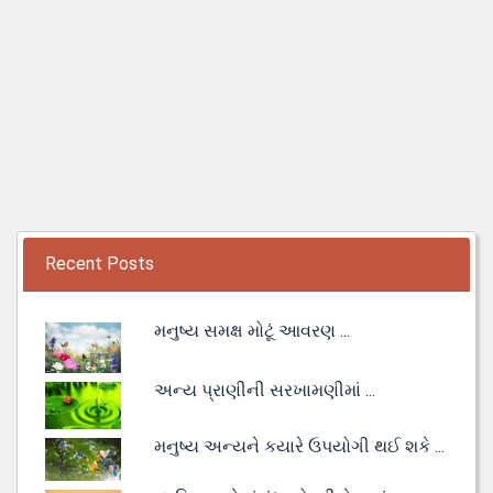
Recent Posts
મનુષ્ય સમક્ષ મોટૂં આવરણ ...
અન્ય પ્રાણીની સરખામણીમાં ...
મનુષ્ય અન્યને કયારે ઉપયોગી થઈ શકે ...