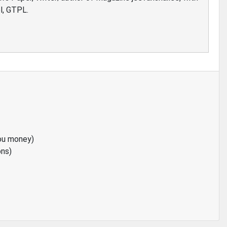
l, GTPL.
ou money)
ons)