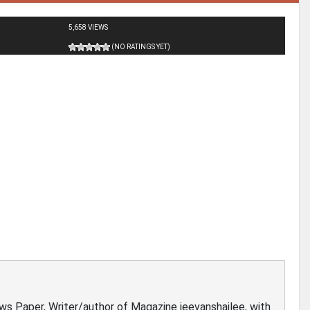
5,658 VIEWS
(NO RATINGS YET)
ews Paper, Writer/author of Magazine jeevanshailee, with