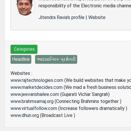
responsibility of the Electronic media channe
Jitendra Ravia's profile
|
Website
Categories
Headline
આધ્યાત્મિક પ્રશ્નોતરી
Websites :
www.rajtechnologies.com
(We build websites that make y
www.marketdecides.com
(We mad a fresh business soluti
www.jeevanshailee.com
(Gujarati Vichar Sangrah)
www.brahmsamaj.org
(Connecting Brahmins together )
www.virtualfollow.com
(Increase followers dramatically )
www.dhun.org
(Broadcast Live )