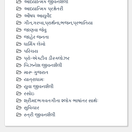
આધ્યાત્મિક જીવનશૈલી
આધ્યાત્મિક પ્રશ્નોતરી
ઔષધ આયુર્વેદ
ગીત,ગરબા,પ્રાર્થના,ભજન,પ્રભાતિયા
જાણવા જેવુ
જાહેર જનતા
ધાર્મિક લેખો
પરિચય
પ્રો-એક્ટીવ ડીસ્‍ક્લોઝર
બિઝનેશ જીવનશૈલી
મારૂ ગુજરાત
યાત્રાધામઃ
યુવા જીવનશૈલી
રસોઇ
શ્રીમદભગવતગીતા શ્લોક ભાષાંતર સાથેઃ
સુવિચાર
સ્ત્રી જીવનશૈલી