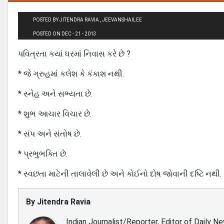
POSTED BY JITENDRA RAVIA , JEEVANSHAILEE
POSTED ON DEC - 21 - 2013
પવિત્રતા કયાં ધરમાં નિવાસ કરે છે ?
* જે ગ્રુહમાં કલેશ કે કંકાશ નથી.
* સ્નેહ અને સભ્યતા છે.
* શુભ આચાર વિચાર છે.
* સંપ અને સંતોષ છે.
* પ્રભુભક્તિ છે.
* સ્વછતા માટેની તાલાવેલી છે અને કોઈનો દોષ જોવાની દષ્ટિ નથી.
By
Jitendra Ravia
Indian Journalist/Reporter, Editor of Daily N