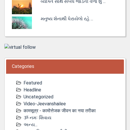
વ્યક્તિ સાથે સંબંધ જોડતી વેળા શું ...
મનુષ્ય શેનાથી ધેરાયેલો રહે ...
Categories
Featured
Headline
Uncategorized
Video-Jeevanshailee
कामसूत्र - कामोत्तेजक जीवन का नया तरीका
ૐ નમઃ શિવાય
અન્ય...