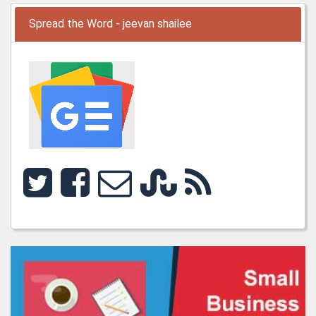
Spread the Word - jeevan shailee