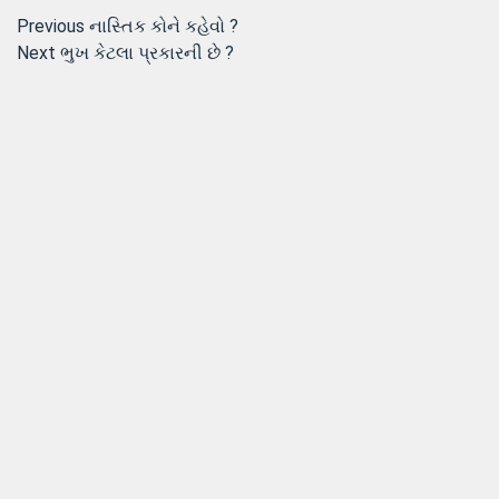
Post
Previous
Previous
નાસ્તિક કોને કહેવો ?
Next
post:
Next
ભુખ કેટલા પ્રકારની છે ?
navigation
post: