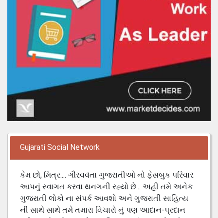
Gujarati Social Network
કેમ છો, મિત્ર.... ગૌરવવંતા ગુજરાતીઓ નો ફેસબુક પરિવાર
આપનું સ્વાગત કરવા થનગની રહ્યો છે... અહી તમે અનેક
ગુજરાતી લોકો ના સંપર્ક આવશો અને ગુજરાતી સાહિત્ય
ની સાથે સાથે તમે તમારા વિચારો નું પણ આદાન-પ્રદાન