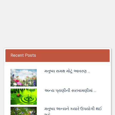
Recent Posts
મનુષ્ય સમક્ષ મોટૂં આવરણ ...
અન્ય પ્રાણીની સરખામણીમાં ...
મનુષ્ય અન્યને કયારે ઉપયોગી થઈ
શકે ...