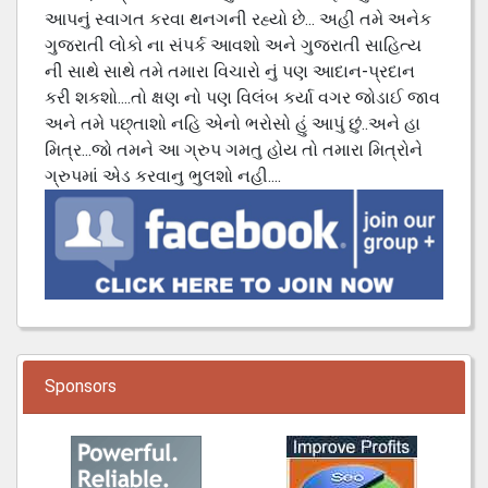
આપનું સ્વાગત કરવા થનગની રહ્યો છે... અહી તમે અનેક
ગુજરાતી લોકો ના સંપર્ક આવશો અને ગુજરાતી સાહિત્ય
ની સાથે સાથે તમે તમારા વિચારો નું પણ આદાન-પ્રદાન
કરી શકશો....તો ક્ષણ નો પણ વિલંબ કર્યા વગર જોડાઈ જાવ
અને તમે પછ્તાશો નહિ એનો ભરોસો હું આપું છું..અને હા
મિત્ર...જો તમને આ ગ્રુપ ગમતુ હોય તો તમારા મિત્રોને
ગ્રુપમાં એડ કરવાનુ ભુલશો નહી....
Sponsors