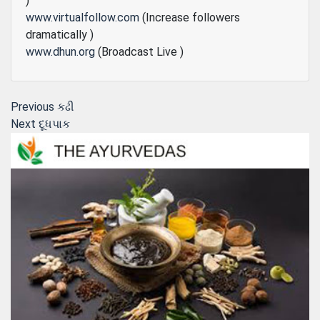
)
www.virtualfollow.com
(Increase followers
dramatically )
www.dhun.org
(Broadcast Live )
Post
Previous
Previous
કઢી
Next
post:
Next
દૂધપાક
navigation
post: