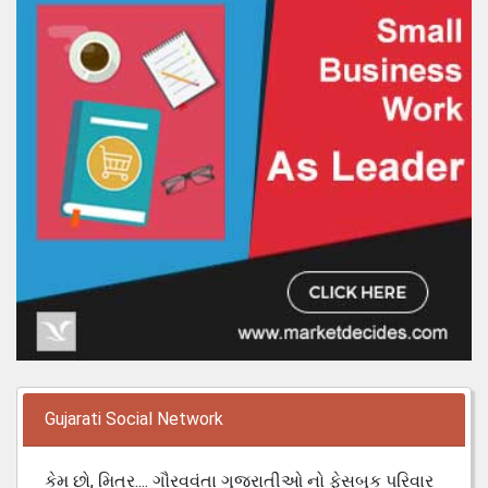
Gujarati Social Network
કેમ છો, મિત્ર.... ગૌરવવંતા ગુજરાતીઓ નો ફેસબુક પરિવાર