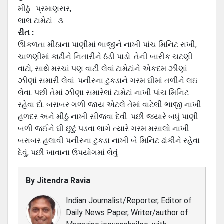
મીઠું : પ્રમાણસર,
લાલ ટામેટાં : ૩.
રીત :
ઊકળતા મીઠાના પાણીમાં ભાજીને નાખી પાંચ મિનિટ રાખી,
ચાળણીમાં કાઢીને નિતારીને ઠંડી પાડો. તેની બારીક ચટણી
વાટો, સાથે મરચાં પણ વાટી લેવાં.ટામેટાંને એકદમ ઝીણાં
ઝીણાં સમારી લેવાં. પનીરના ટુકડાને ગરમ ઘીમાં તળીને લઇ
લેવા. પછી તેમાં ઝીણા સમારેલાં ટામેટાં નાખી પાંચ મિનિટ
રહેવા દો. બરાબર ગળી જાય એટલે તેમાં વાટેલી ભાજી નાખી
હળદર અને મીઠું નાખી સીજવા દેવી. પછી જ્યારે બધું પાણી
બળી જઈને ઘી છૂટું પડવા લાગે ત્યારે ગરમ મસાલો નાખી
બરાબર હલાવી પનીરના ટુકડા નાખી બે મિનિટ ઢાંકીને રહેવા
દેવું, પછી ખાવાના ઉપયોગમાં લેવું
By
Jitendra Ravia
Indian Journalist/Reporter, Editor of
Daily News Paper, Writer/author of