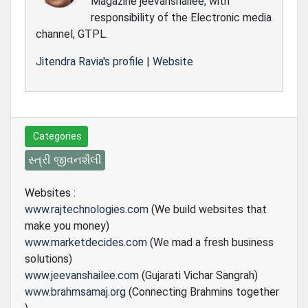
Magazine jeevanshailee, with
responsibility of the Electronic media
channel, GTPL.
Jitendra Ravia's profile
|
Website
Categories
સ્ત્રી જીવનશૈલી
Websites :
www.rajtechnologies.com
(We build websites that
make you money)
www.marketdecides.com
(We mad a fresh business
solutions)
www.jeevanshailee.com
(Gujarati Vichar Sangrah)
www.brahmsamaj.org
(Connecting Brahmins together