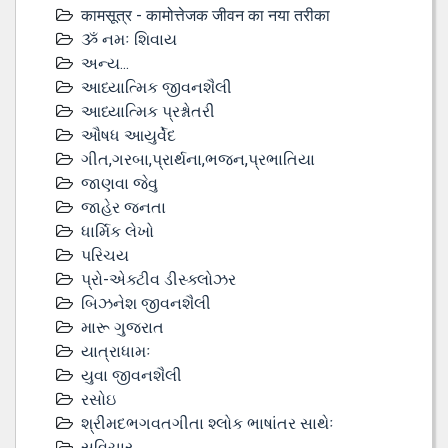
कामसूत्र - कामोत्तेजक जीवन का नया तरीका
ૐ નમઃ શિવાય
અન્ય...
આધ્યાત્મિક જીવનશૈલી
આધ્યાત્મિક પ્રશ્નોતરી
ઔષધ આયુર્વેદ
ગીત,ગરબા,પ્રાર્થના,ભજન,પ્રભાતિયા
જાણવા જેવુ
જાહેર જનતા
ધાર્મિક લેખો
પરિચય
પ્રો-એક્ટીવ ડીસ્‍ક્લોઝર
બિઝનેશ જીવનશૈલી
મારૂ ગુજરાત
યાત્રાધામઃ
યુવા જીવનશૈલી
રસોઇ
શ્રીમદભગવતગીતા શ્લોક ભાષાંતર સાથેઃ
સુવિચાર