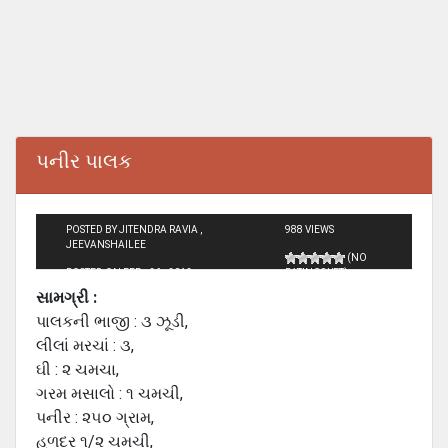
પનીર પાલક
POSTED BY JITENDRA RAVIA ,
988 VIEWS
JEEVANSHAILEE
(NO
POSTED ON FEB - 26 - 2012
RATINGS YET)
સામગ્રી :
પાલકની ભાજી : ૩ ઝૂડી,
લીલાં મરચાં : ૩,
ઘી : ૨ ચમચા,
ગરમ મસાલો : ૧ ચમચી,
પનીર : ૨૫૦ ગ્રામ,
હળદર ૧/૨ ચમચી,