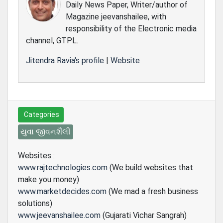
Daily News Paper, Writer/author of
Magazine jeevanshailee, with
responsibility of the Electronic media
channel, GTPL.
Jitendra Ravia's profile
|
Website
Categories
યુવા જીવનશૈલી
Websites :
www.rajtechnologies.com
(We build websites that
make you money)
www.marketdecides.com
(We mad a fresh business
solutions)
www.jeevanshailee.com
(Gujarati Vichar Sangrah)