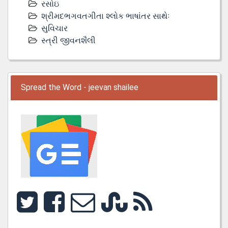
રસોઇ
શ્રીમદભગવતગીતા શ્લોક ભાષાંતર સાથેઃ
સુવિચાર
સ્ત્રી જીવનશૈલી
Spread the Word - jeevan shailee