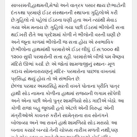
સાબરમતી,હાથમતી,મેશ્વો અને વાત્રક પસાર થાય છે.ભાટોની
દંતકથા પ્રમાણે ઈડર સંસ્થાનની સ્થાપના ગુહિલોએ કરી
છે.ગુહિલો તો પહેલાં ઈડરના ધણી હતા અને ત્યાંથી મેવાડ
ગયા એમ મનાય છે. ગુહિલો ગયા પછી ઈડરમાં ભીલોની સત્તા
થઈ.ખરી રીતે આ પ્રદેશમાં કોળી ને ભીલોની વસ્તી ઘણી છે
અને જૂના કાળમાં ભીલોની જ સત્તા હોય એ સ્વભાવિક
છે.ભીલોના હાથમાંથી પરમારોએ ઈડર લીધું. ઈ.સ.૧૦૦૦ થી
૧૨૦૦ સુધી પરમારોની સત્તા રહી. પરમારોએ બીજે પમ વૈષ્ણવ
મંદિરો ઊભાં કર્યાં. છે. એ જોતાં શામળાજીનું સ્થાન- મૂળ
કદાચ સોમનારાયણનું મંદિર- પરમારોના પાછલા વખતમાં
પ્રસિદ્ધ થયું હોય તો એ સંભવિત છે.
છેલ્લા પરમાર અમરસિંહે મરતી વખતે પોતાના પ્રીતિ પાત્ર
હાથી સોડ નામના કોળીના હાથમાં રાજયની લગામ સોંપેલી
અને એના પછી એનો પુત્ર શામળિયો સોડ ગાદીએ બેઠો. આ
કોળી રાજા બહુ જુલમી હતો એટલે એની વિરુદ્ધ એની
મંત્રીઓએ કાવતરું કરીને સામેત્રાના રાવ સોનંગને
બોલાવ્યા અને આ રાવને હાથે શામળિયો સોડ મરાયો. આ
બનાવ કયારે બન્યો તેની ચોક્કસ તારીખ મળતી નથી,પણ