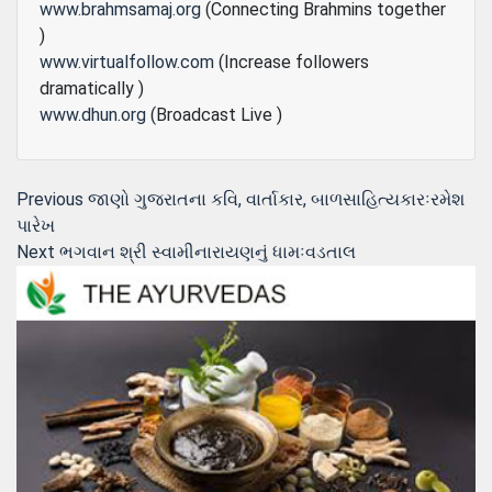
www.brahmsamaj.org
(Connecting Brahmins together
)
www.virtualfollow.com
(Increase followers
dramatically )
www.dhun.org
(Broadcast Live )
Post
Previous
Previous
જાણો ગુજરાતના કવિ, વાર્તાકાર, બાળસાહિત્યકારઃરમેશ
post:
પારેખ
navigation
Next
Next
ભગવાન શ્રી સ્વામીનારાયણનું ધામઃવડતાલ
post: