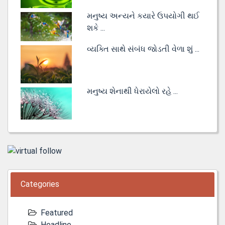
મનુષ્ય અન્યને કયારે ઉપયોગી થઈ
શકે ...
વ્યક્તિ સાથે સંબંધ જોડતી વેળા શું ...
મનુષ્ય શેનાથી ધેરાયેલો રહે ...
Categories
Featured
Headline