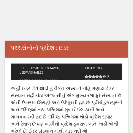
પથ્થરોનોનો પ્રદેશ : ઇડર
POSTED BY JITENDRA RAVIA ,
1,034 VIEWS
JEEVANSHAILEE
(NO
POSTED ON APR - 28 - 2012
RATINGS YET)
અહીં ઈડર વિષે થોડી હકીકત અસ્થાને નહિ ગણાય.ઈડર
સંસ્થાન મહીકાંઠા એજન્સીનું એક મુખ્ય રજપૂત સંસ્થાન છે.
એની ઉત્તરમાં શિરોહી અને ઉદેપુરની હદ છે. પૂર્વમાં ડુંગરપુરની
અને દક્ષિણમાં તથા પશ્વિમમાં મુંબઈ ઈલાકાની અને
ગાયકવાડની હદ છે. દક્ષિણ-પશ્વિમમાં થોડો પ્રદેશ સપાટ
અને રેતાળ છે,પણ બાકીનો પ્રદેશ ડુંગરાળ અને ઝાડીઓથી
ભરેલો છે. ઈડર સંસ્થાન માંથી ચાર નદીઓ