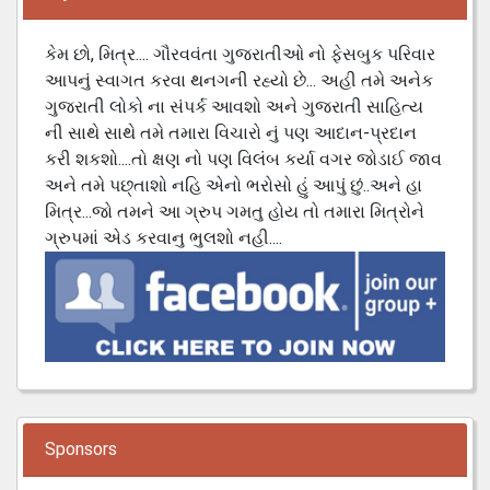
કેમ છો, મિત્ર.... ગૌરવવંતા ગુજરાતીઓ નો ફેસબુક પરિવાર
આપનું સ્વાગત કરવા થનગની રહ્યો છે... અહી તમે અનેક
ગુજરાતી લોકો ના સંપર્ક આવશો અને ગુજરાતી સાહિત્ય
ની સાથે સાથે તમે તમારા વિચારો નું પણ આદાન-પ્રદાન
કરી શકશો....તો ક્ષણ નો પણ વિલંબ કર્યા વગર જોડાઈ જાવ
અને તમે પછ્તાશો નહિ એનો ભરોસો હું આપું છું..અને હા
મિત્ર...જો તમને આ ગ્રુપ ગમતુ હોય તો તમારા મિત્રોને
ગ્રુપમાં એડ કરવાનુ ભુલશો નહી....
Sponsors