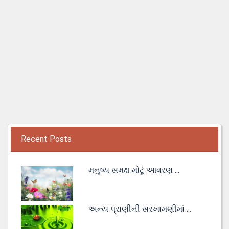
Recent Posts
મનુષ્ય સમક્ષ મોટૂં આવરણ ...
અન્ય પ્રાણીની સરખામણીમાં ...