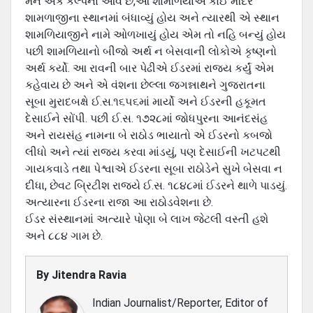
મને એક કલ્પના આવે છે,આ શામળિયાએ કોઈ મંદિર
શામળાજીના સ્થાનમાં બંધાવ્યું હોય અને ત્યારથી એ સ્થાન
શામળિયાજીને નામે ઓળખાયું હોય એમ તો નહિ બન્યું હોય
પછી શામળિયાનો બીજો અર્થ ન બેસવાની લોકોએ કૃષ્ણનો
અર્થ કર્યો. આ રાવની બાર પેઢીએ ઈડરમાં રાજય કર્યું એમ
કહેવાય છે અને એ વંશના છેલ્લા જગન્નાથને ગુજરાતના
સૂબા મુરાદબક્ષે ઈ.સ.૧૬૫૬માં માર્યો અને ઈડરની હકૂમત
દેસાઈને સોંપી. પછી ઈ.સ. ૧૭૨૮માં જોધપુરના આનંદસંહ
અને રાયસંહ નામના બે રાઠોડ ભાયાતો એ ઈડરનો કબજો
લીધો અને ત્યાં રાજય કરવા માંડયું, પણ દેસાઈની ખટપટથી
ગાયકવાડે તથા પેશ્વાએ ઈડરના સૂબા રાઠોડેને સુખે બેસવા ન
દીધા, છેવટ બ્રિટીશ રાજયે ઈ.સ. ૧૮૪૮માં ઈડરને થાળે પાડયું.
અત્યારના ઈડરના રાજા આ રાઠોડવેશના છે.
ઈડર સંસ્થાનમાં અત્યારે પોણા બે લાખ જેટલી વસ્તી હશે
અને ૮૮૪ ગામ છે.
By
Jitendra Ravia
Indian Journalist/Reporter, Editor of