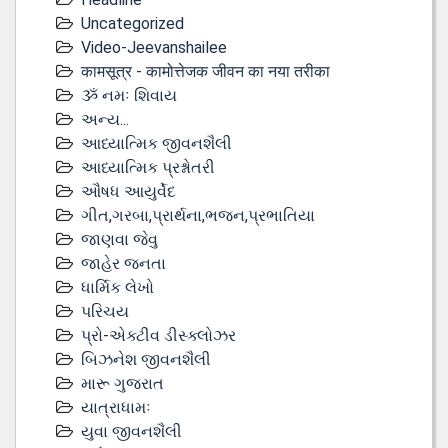
Uncategorized
Video-Jeevanshailee
कामसूत्र - कामोत्तेजक जीवन का नया तरीका
ૐ નમઃ શિવાય
અન્ય...
આધ્યાત્મિક જીવનશૈલી
આધ્યાત્મિક પ્રશ્નોતરી
ઔષધ આયુર્વેદ
ગીત,ગરબા,પ્રાર્થના,ભજન,પ્રભાતિયા
જાણવા જેવુ
જાહેર જનતા
ધાર્મિક લેખો
પરિચય
પ્રો-એક્ટીવ ડીસ્‍ક્લોઝર
બિઝનેશ જીવનશૈલી
મારૂ ગુજરાત
યાત્રાધામઃ
યુવા જીવનશૈલી