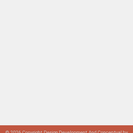
© 2026 Copyright
Design,
Development
And
Conceptual by