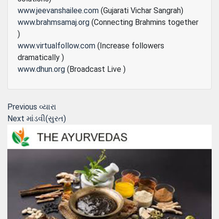
www.jeevanshailee.com
(Gujarati Vichar Sangrah)
www.brahmsamaj.org
(Connecting Brahmins together
)
www.virtualfollow.com
(Increase followers
dramatically )
www.dhun.org
(Broadcast Live )
Post
Previous
Previous
વ્યારા
Next
post:
Next
માંડવી(સુરત)
navigation
post: