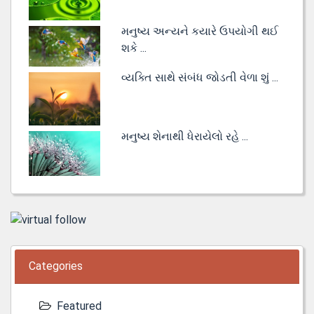
મનુષ્ય અન્યને કયારે ઉપયોગી થઈ
શકે ...
વ્યક્તિ સાથે સંબંધ જોડતી વેળા શું ...
મનુષ્ય શેનાથી ધેરાયેલો રહે ...
Categories
Featured