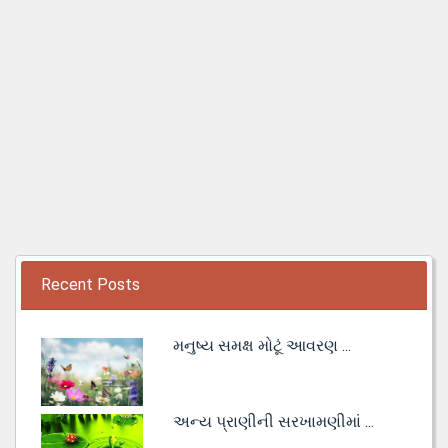
Recent Posts
મનુષ્ય સમક્ષ મોટૂં આવરણ ...
અન્ય પ્રાણીની સરખામણીમાં ...