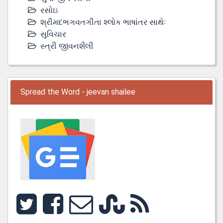
રસોઇ
શ્રીમદભગવતગીતા શ્લોક ભાષાંતર સાથેઃ
સુવિચાર
સ્ત્રી જીવનશૈલી
Spread the Word - jeevan shailee