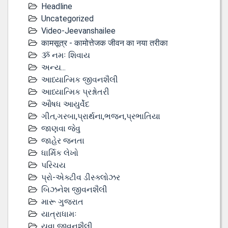
Headline
Uncategorized
Video-Jeevanshailee
कामसूत्र - कामोत्तेजक जीवन का नया तरीका
ૐ નમઃ શિવાય
અન્ય...
આધ્યાત્મિક જીવનશૈલી
આધ્યાત્મિક પ્રશ્નોતરી
ઔષધ આયુર્વેદ
ગીત,ગરબા,પ્રાર્થના,ભજન,પ્રભાતિયા
જાણવા જેવુ
જાહેર જનતા
ધાર્મિક લેખો
પરિચય
પ્રો-એક્ટીવ ડીસ્‍ક્લોઝર
બિઝનેશ જીવનશૈલી
મારૂ ગુજરાત
યાત્રાધામઃ
યુવા જીવનશૈલી