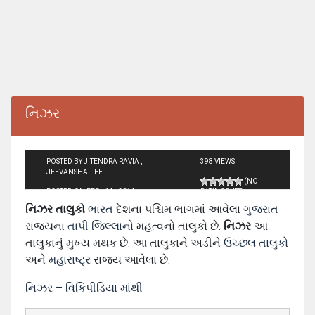
નિઝર
POSTED BY JITENDRA RAVIA ,
398 VIEWS
JEEVANSHAILEE
(NO
POSTED ON FEB - 14 - 2014
RATINGS YET)
નિઝર તાલુકો
ભારત
દેશના પશ્ચિમ ભાગમાં આવેલા
ગુજરાત
રાજ્યના
તાપી જિલ્લાનો
મહત્વનો તાલુકો છે.
નિઝર
આ
તાલુકાનું મુખ્ય મથક છે. આ તાલુકાને અડીને
ઉચ્છલ તાલુકો
અને
મહારાષ્ટ્ર
રાજ્ય આવેલા છે.
નિઝર – વિકિપીડિયા માંથી