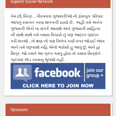
Gujarati Social Network
કેમ છો, મિત્ર.... ગૌરવવંતા ગુજરાતીઓ નો ફેસબુક પરિવાર
આપનું સ્વાગત કરવા થનગની રહ્યો છે... અહી તમે અનેક
ગુજરાતી લોકો ના સંપર્ક આવશો અને ગુજરાતી સાહિત્ય
ની સાથે સાથે તમે તમારા વિચારો નું પણ આદાન-પ્રદાન
કરી શકશો....તો ક્ષણ નો પણ વિલંબ કર્યા વગર જોડાઈ જાવ
અને તમે પછ્તાશો નહિ એનો ભરોસો હું આપું છું..અને હા
મિત્ર...જો તમને આ ગ્રુપ ગમતુ હોય તો તમારા મિત્રોને
ગ્રુપમાં એડ કરવાનુ ભુલશો નહી....
Sponsors