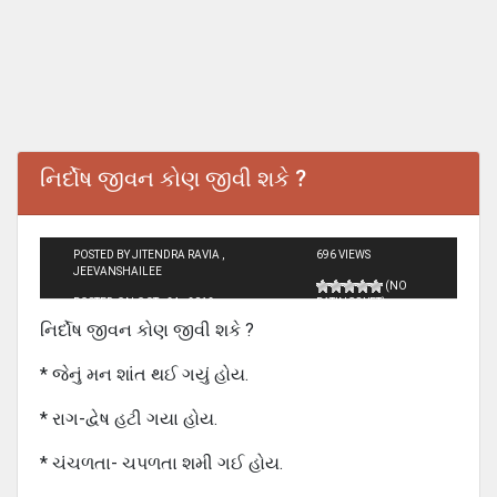
નિર્દોષ જીવન કોણ જીવી શકે ?
POSTED BY JITENDRA RAVIA ,
696 VIEWS
JEEVANSHAILEE
(NO
POSTED ON OCT - 24 - 2012
RATINGS YET)
નિર્દોષ જીવન કોણ જીવી શકે ?
* જેનું મન શાંત થઈ ગયું હોય.
* રાગ-દ્વેષ હટી ગયા હોય.
* ચંચળતા- ચપળતા શમી ગઈ હોય.