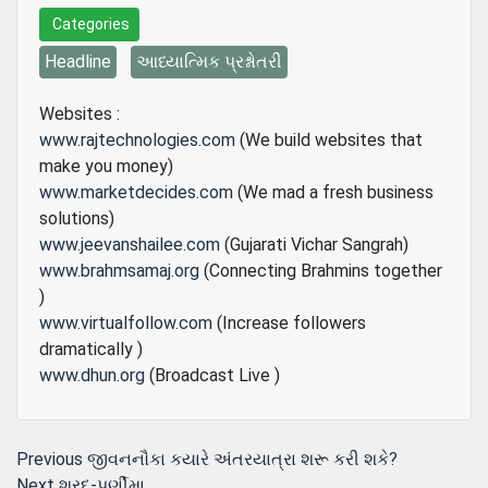
Categories
Headline
આધ્યાત્મિક પ્રશ્નોતરી
Websites :
www.rajtechnologies.com
(We build websites that
make you money)
www.marketdecides.com
(We mad a fresh business
solutions)
www.jeevanshailee.com
(Gujarati Vichar Sangrah)
www.brahmsamaj.org
(Connecting Brahmins together
)
www.virtualfollow.com
(Increase followers
dramatically )
www.dhun.org
(Broadcast Live )
Post
Previous
Previous
જીવનનૌકા કયારે અંતરયાત્રા શરૂ કરી શકે?
Next
post:
Next
શરદ-પૂર્ણીમા