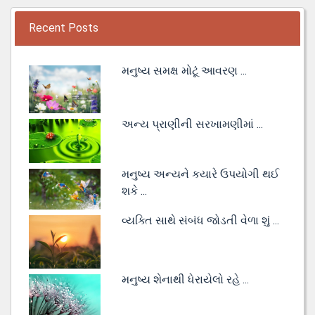
Recent Posts
મનુષ્ય સમક્ષ મોટૂં આવરણ ...
અન્ય પ્રાણીની સરખામણીમાં ...
મનુષ્ય અન્યને કયારે ઉપયોગી થઈ
શકે ...
વ્યક્તિ સાથે સંબંધ જોડતી વેળા શું ...
મનુષ્ય શેનાથી ધેરાયેલો રહે ...