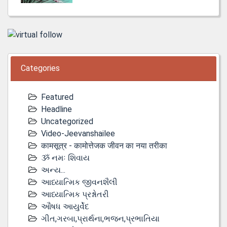
Categories
Featured
Headline
Uncategorized
Video-Jeevanshailee
कामसूत्र - कामोत्तेजक जीवन का नया तरीका
ૐ નમઃ શિવાય
અન્ય...
આધ્યાત્મિક જીવનશૈલી
આધ્યાત્મિક પ્રશ્નોતરી
ઔષધ આયુર્વેદ
ગીત,ગરબા,પ્રાર્થના,ભજન,પ્રભાતિયા