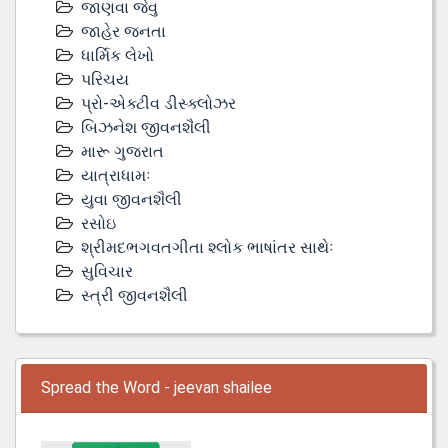
જાણવા જેવુ
જાહેર જનતા
ધાર્મિક લેખો
પરિચય
પ્રો-એક્ટીવ ડીસ્‍ક્લોઝર
બિઝનેશ જીવનશૈલી
મારૂ ગુજરાત
યાત્રાધામઃ
યુવા જીવનશૈલી
રસોઇ
શ્રીમદભગવતગીતા શ્લોક ભાષાંતર સાથેઃ
સુવિચાર
સ્ત્રી જીવનશૈલી
Spread the Word - jeevan shailee