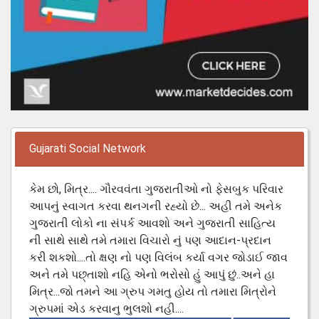
Gujarati Social Network
કેમ છો, મિત્ર.... ગૌરવવંતા ગુજરાતીઓ નો ફેસબુક પરિવાર
આપનું સ્વાગત કરવા થનગની રહ્યો છે... અહી તમે અનેક
ગુજરાતી લોકો ના સંપર્ક આવશો અને ગુજરાતી સાહિત્ય
ની સાથે સાથે તમે તમારા વિચારો નું પણ આદાન-પ્રદાન
કરી શકશો....તો ક્ષણ નો પણ વિલંબ કર્યા વગર જોડાઈ જાવ
અને તમે પછ્તાશો નહિ એનો ભરોસો હું આપું છું..અને હા
મિત્ર...જો તમને આ ગ્રુપ ગમતુ હોય તો તમારા મિત્રોને
ગ્રુપમાં એડ કરવાનુ ભુલશો નહી....