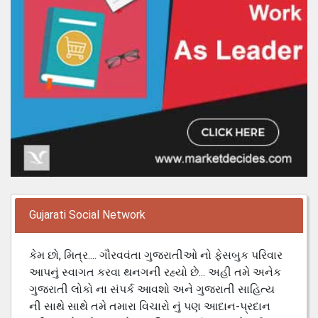
Gujarati Social Network
કેમ છો, મિત્ર.... ગૌરવવંતા ગુજરાતીઓ નો ફેસબુક પરિવાર
આપનું સ્વાગત કરવા થનગની રહ્યો છે... અહી તમે અનેક
ગુજરાતી લોકો ના સંપર્ક આવશો અને ગુજરાતી સાહિત્ય
ની સાથે સાથે તમે તમારા વિચારો નું પણ આદાન-પ્રદાન