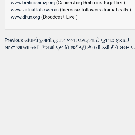
www.brahmsamaj.org
(Connecting Brahmins together )
www.virtualfollow.com
(Increase followers dramatically )
www.dhun.org
(Broadcast Live )
Post
Previous
Previous
સાંધાનો દુખાવો છૂમંતર કરતા લસણના છે પૂરા ૧૭ ફાયદા!
Next
post:
Next
આધ્યાત્મની દિશામાં પ્રગતિ થઈ રહી છે તેની કેવી રીતે ખબર પડ
navigation
post: