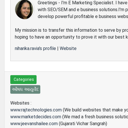
Greetings - I'm E Marketing Specialist. I ha
with SEO/SEM and e business solutions.I'm 
develop powerful profitable e business webs
My mission is to transfer this information to serve by pr
hoping to have an opportunity to prove it with our best
niharika.ravia's profile
|
Website
Categories
ઔષધ આયુર્વેદ
Websites :
www.rajtechnologies.com
(We build websites that make y
www.marketdecides.com
(We mad a fresh business soluti
www.jeevanshailee.com
(Gujarati Vichar Sangrah)