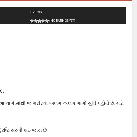
0 VIEWS
(NO RATINGS YET)
દા
તાઓ આ નાભીમાંથી જ શરીરના અલગ અલગ ભાગો સુધી પહોંચે છે. માટે
 દ્રષ્ટિ સરખી થઇ જાય છે