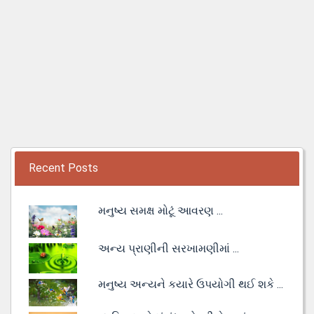
Recent Posts
મનુષ્ય સમક્ષ મોટૂં આવરણ ...
અન્ય પ્રાણીની સરખામણીમાં ...
મનુષ્ય અન્યને કયારે ઉપયોગી થઈ શકે ...