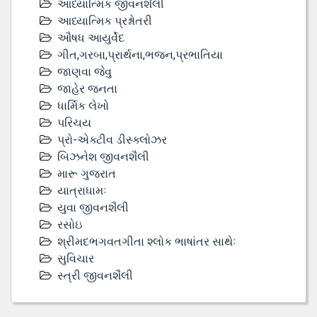
આધ્યાત્મિક જીવનશૈલી
આધ્યાત્મિક પ્રશ્નોતરી
ઔષધ આયુર્વેદ
ગીત,ગરબા,પ્રાર્થના,ભજન,પ્રભાતિયા
જાણવા જેવુ
જાહેર જનતા
ધાર્મિક લેખો
પરિચય
પ્રો-એક્ટીવ ડીસ્‍ક્લોઝર
બિઝનેશ જીવનશૈલી
મારૂ ગુજરાત
યાત્રાધામઃ
યુવા જીવનશૈલી
રસોઇ
શ્રીમદભગવતગીતા શ્લોક ભાષાંતર સાથેઃ
સુવિચાર
સ્ત્રી જીવનશૈલી