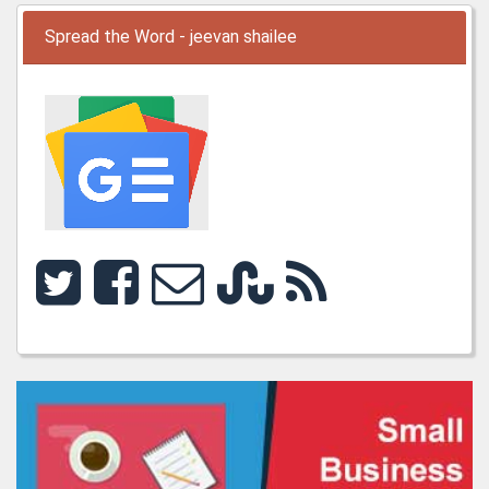
Spread the Word - jeevan shailee