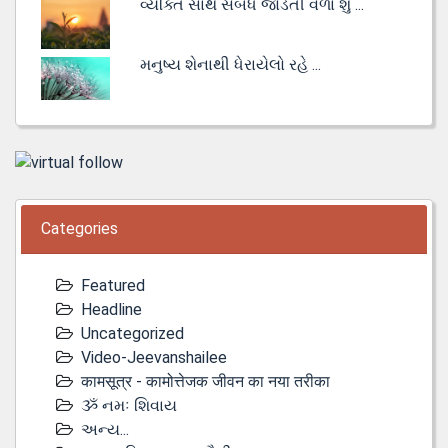
વ્યક્તિ સાથે સંબંધ જોડતી વેળા શું ...
મનુષ્ય શેનાથી ધેરાયેલો રહે ...
Categories
Featured
Headline
Uncategorized
Video-Jeevanshailee
कामसूत्र - कामोत्तेजक जीवन का नया तरीका
ૐ નમઃ શિવાય
અન્ય...