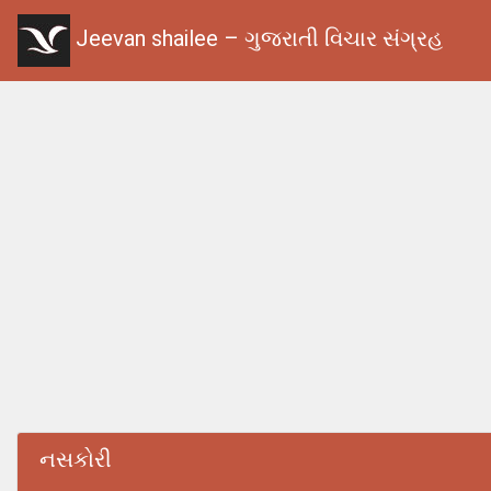
Jeevan shailee – ગુજરાતી વિચાર સંગ્રહ
નસકોરી