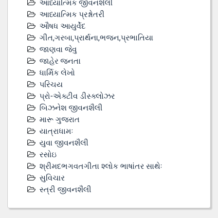
આધ્યાત્મિક જીવનશૈલી
આધ્યાત્મિક પ્રશ્નોતરી
ઔષધ આયુર્વેદ
ગીત,ગરબા,પ્રાર્થના,ભજન,પ્રભાતિયા
જાણવા જેવુ
જાહેર જનતા
ધાર્મિક લેખો
પરિચય
પ્રો-એક્ટીવ ડીસ્‍ક્લોઝર
બિઝનેશ જીવનશૈલી
મારૂ ગુજરાત
યાત્રાધામઃ
યુવા જીવનશૈલી
રસોઇ
શ્રીમદભગવતગીતા શ્લોક ભાષાંતર સાથેઃ
સુવિચાર
સ્ત્રી જીવનશૈલી