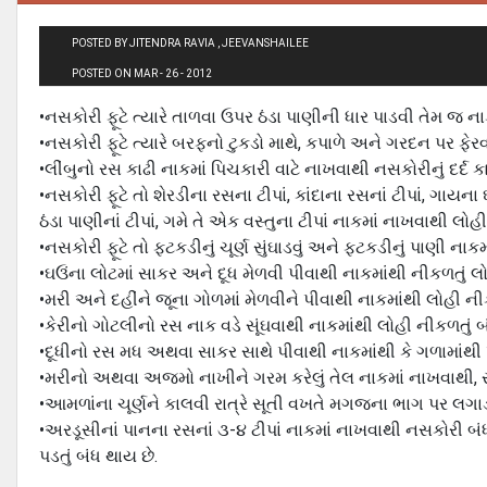
POSTED BY JITENDRA RAVIA , JEEVANSHAILEE
POSTED ON MAR - 26 - 2012
•નસકોરી ફૂટે ત્‍યારે તાળવા ઉપર ઠંડા પાણીની ધાર પાડવી તેમ જ ન
•નસકોરી ફૂટે ત્‍યારે બરફનો ટુકડો માથે, કપાળે અને ગરદન પર ફેર
•લીંબુનો રસ કાઢી નાકમાં પિચકારી વાટે નાખવાથી નસકોરીનું દર્દ ક
•નસકોરી ફૂટે તો શેરડીના રસના ટીપાં, કાંદાના રસનાં ટીપાં, ગાયના ઘીના
ઠંડા પાણીનાં ટીપાં, ગમે તે એક વસ્‍તુના ટીપાં નાકમાં નાખવાથી લોહી
•નસકોરી ફૂટે તો ફટકડીનું ચૂર્ણ સુંઘાડવું અને ફટકડીનું પાણી ન
•ઘઉંના લોટમાં સાકર અને દૂધ મેળવી પીવાથી નાકમાંથી નીકળતું લો
•મરી અને દહીંને જૂના ગોળમાં મેળવીને પીવાથી નાકમાંથી લોહી ની
•કેરીનો ગોટલીનો રસ નાક વડે સૂંઘવાથી નાકમાંથી લોહી નીકળતું બ
•દૂધીનો રસ મધ અથવા સાકર સાથે પીવાથી નાકમાંથી કે ગળામાંથી પ
•મરીનો અથવા અજમો નાખીને ગરમ કરેલું તેલ નાકમાં નાખવાથી, સૂં
•આમળાંના ચૂર્ણને કાલવી રાત્રે સૂતી વખતે મગજના ભાગ પર લગાડ
•અરડૂસીનાં પાનના રસનાં ૩-૪ ટીપાં નાકમાં નાખવાથી નસકોરી બંધ
પડતું બંધ થાય છે.