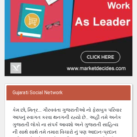
Gujarati Social Network
કેમ છો, મિત્ર.... ગૌરવવંતા ગુજરાતીઓ નો ફેસબુક પરિવાર
આપનું સ્વાગત કરવા થનગની રહ્યો છે... અહી તમે અનેક
ગુજરાતી લોકો ના સંપર્ક આવશો અને ગુજરાતી સાહિત્ય
ની સાથે સાથે તમે તમારા વિચારો નું પણ આદાન-પ્રદાન