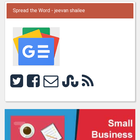
Spread the Word - jeevan shailee