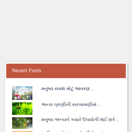
Recent Posts
મનુષ્ય સમક્ષ મોટૂં આવરણ ...
અન્ય પ્રાણીની સરખામણીમાં ...
મનુષ્ય અન્યને કયારે ઉપયોગી થઈ શકે ...