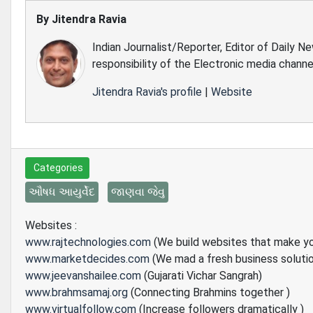
By
Jitendra Ravia
Indian Journalist/Reporter, Editor of Daily N
responsibility of the Electronic media channe
Jitendra Ravia's profile
|
Website
Categories
ઔષધ આયુર્વેદ
જાણવા જેવુ
Websites :
www.rajtechnologies.com
(We build websites that make y
www.marketdecides.com
(We mad a fresh business soluti
www.jeevanshailee.com
(Gujarati Vichar Sangrah)
www.brahmsamaj.org
(Connecting Brahmins together )
www.virtualfollow.com
(Increase followers dramatically )