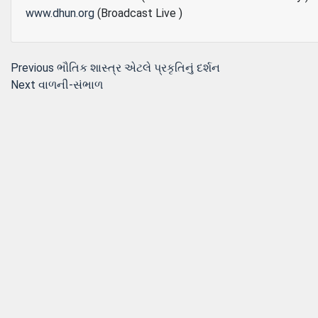
www.dhun.org
(Broadcast Live )
Post
Previous
Previous
ભૌતિક શાસ્‍ત્ર એટલે પ્રકૃતિનું દર્શન
Next
post:
Next
વાળની-સંભાળ
navigation
post: