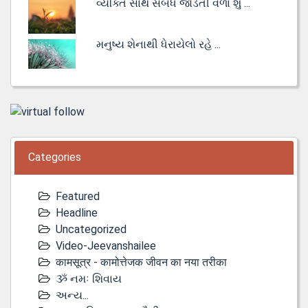
વ્યક્તિ સાથે સંબંધ જોડતી વેળા શું ...
મનુષ્ય શેનાથી ધેરાયેલો રહે ...
Categories
Featured
Headline
Uncategorized
Video-Jeevanshailee
कामसूत्र - कामोत्तेजक जीवन का नया तरीका
ૐ નમઃ શિવાય
અન્ય...