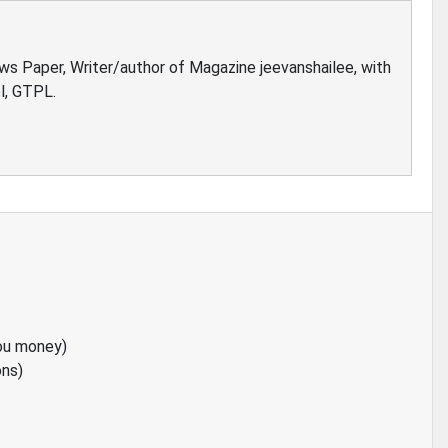
ews Paper, Writer/author of Magazine jeevanshailee, with
l, GTPL.
ou money)
ons)