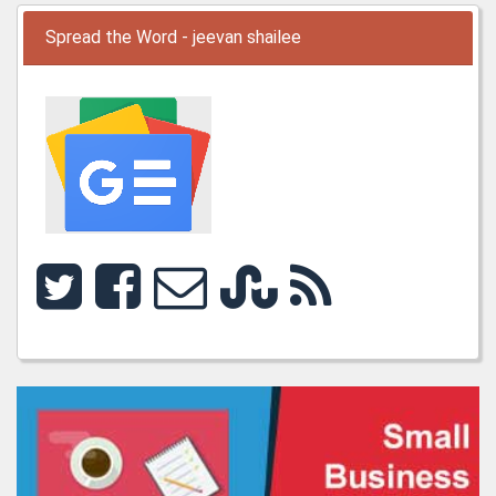
Spread the Word - jeevan shailee