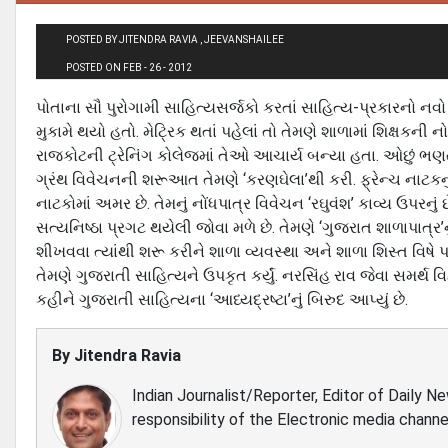
POSTED BY JITENDRA RAVIA , JEEVANSHAILEE
POSTED ON FEB - 26 - 2012
પોતાના સૌ પુરોગામી સાહિત્યસર્જકો કરતાં સાહિત્ય-પ્રકારનો 
મુકામે થયો હતો. મેટ્રિક થતાં પહેલાં તો તેમણે શાળામાં શિક્ષકન
રાજકોટની ટ્રેનિંગ કોલેજમાં તેઓ આચાર્ય બન્યા હતા. ઓછું ભણતર
ગ્રંથ વિવેચનની શરૂઆત તેમણે ‘કરણઘેલા’થી કરી. ફ્રેન્ચ નાટકનું ત
નાટકોમાં અમર છે. તેમનું નોંધપાત્ર વિવેચન ‘રઘુવંશ’ કાવ્ય ઉપર
સત્યનિષ્ઠા પ્રગટ થયેલી જોવા મળે છે. તેમણે ‘ગુજરાત શાળાપાત્ર’નુ
શીખવવા ત્યાંથી શરૂ કરીને શાળા વ્યવસ્થા અને શાળા શિસ્ત વિષે પ
તેમણે ગુજરાતી સાહિત્યને ઉપકૃત કર્યું. નરસિંહ રાવ જેવા સમર્થ 
કહીને ગુજરાતી સાહિત્યના ‘આધ્યદ્રષ્ટા’નું બિરુદ આપ્યું છે.
By
Jitendra Ravia
Indian Journalist/Reporter, Editor of Daily N
responsibility of the Electronic media channe