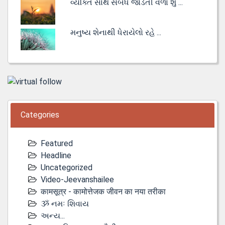
વ્યક્તિ સાથે સંબંધ જોડતી વેળા શું ...
મનુષ્ય શેનાથી ધેરાયેલો રહે ...
Categories
Featured
Headline
Uncategorized
Video-Jeevanshailee
कामसूत्र - कामोत्तेजक जीवन का नया तरीका
ૐ નમઃ શિવાય
અન્ય...