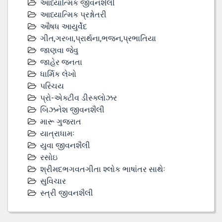
આધ્યાત્મિક જીવનશૈલી
આધ્યાત્મિક પ્રશ્નોતરી
ઔષધ આયુર્વેદ
ગીત,ગરબા,પ્રાર્થના,ભજન,પ્રભાતિયા
જાણવા જેવુ
જાહેર જનતા
ધાર્મિક લેખો
પરિચય
પ્રો-એક્ટીવ ડીસ્‍ક્લોઝર
બિઝનેશ જીવનશૈલી
મારૂ ગુજરાત
યાત્રાધામઃ
યુવા જીવનશૈલી
રસોઇ
શ્રીમદભગવતગીતા શ્લોક ભાષાંતર સાથેઃ
સુવિચાર
સ્ત્રી જીવનશૈલી