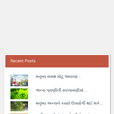
Recent Posts
મનુષ્ય સમક્ષ મોટૂં આવરણ ...
અન્ય પ્રાણીની સરખામણીમાં ...
મનુષ્ય અન્યને કયારે ઉપયોગી થઈ શકે ...