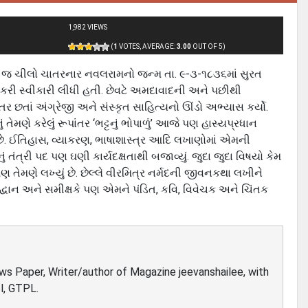
1,982 VIEWS
(
1
VOTES, AVERAGE:
3.00
OUT OF 5)
નવો જ ચીલો ચાતરનાર નવલરામનો જન્મ તા. ૯-૩-૧૮૩૬માં સુરત
ી નોકરી સ્વીકારી લીધી હતી. છેવટે અમદાવાદની અને પછીથી
 છતાં અંગ્રેજી અને સંસ્‍કૃત સાહિત્યનો ઊંડો અભ્યાસ કર્યો.
ેમણે કરેલું રૂપાંતર ‘ભટ્ટનું ભોપાળું’ આજે પણ હાસ્યપ્રધાન
નું છે. ઈતિહાસ, વ્યાકરણ, ભાષાશાસ્ત્ર આદિ લખાણોમાં એમની
ં તંત્રી પદ પણ ઘણી કાર્યદક્ષતાથી બજાવ્યું. જુદા જુદા વિષયો કેમ
ણ તેમણે લખ્યું છે. છેલ્લે વીરમિત્ર નર્મદની જીવનકથા લખીને
વિદ્વાન અને સમીક્ષકે પણ એમને પંડિત, કવિ, વિવેચક અને ચિંતક
ews Paper, Writer/author of Magazine jeevanshailee, with
l, GTPL.