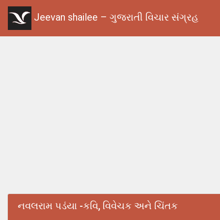
Jeevan shailee – ગુજરાતી વિચાર સંગ્રહ
નવલરામ પડંયા -કવિ, વિવેચક અને ચિંતક