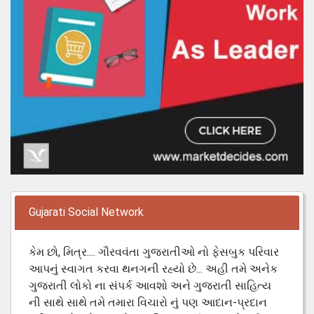
Gujarati Social Network
કેમ છો, મિત્ર.... ગૌરવવંતા ગુજરાતીઓ નો ફેસબુક પરિવાર
આપનું સ્વાગત કરવા થનગની રહ્યો છે... અહી તમે અનેક
ગુજરાતી લોકો ના સંપર્ક આવશો અને ગુજરાતી સાહિત્ય
ની સાથે સાથે તમે તમારા વિચારો નું પણ આદાન-પ્રદાન