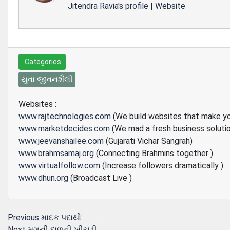
Jitendra Ravia's profile
|
Website
Categories
યુવા જીવનશૈલી
Websites :
www.rajtechnologies.com
(We build websites that make y
www.marketdecides.com
(We mad a fresh business soluti
www.jeevanshailee.com
(Gujarati Vichar Sangrah)
www.brahmsamaj.org
(Connecting Brahmins together )
www.virtualfollow.com
(Increase followers dramatically )
www.dhun.org
(Broadcast Live )
Post
Previous
Previous
માદક પદાર્થો
Next
post:
Next
મગની દાળની ખીચડી