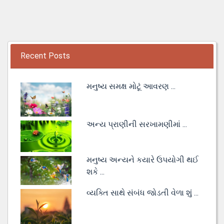
Recent Posts
મનુષ્ય સમક્ષ મોટૂં આવરણ ...
અન્ય પ્રાણીની સરખામણીમાં ...
મનુષ્ય અન્યને કયારે ઉપયોગી થઈ
શકે ...
વ્યક્તિ સાથે સંબંધ જોડતી વેળા શું ...