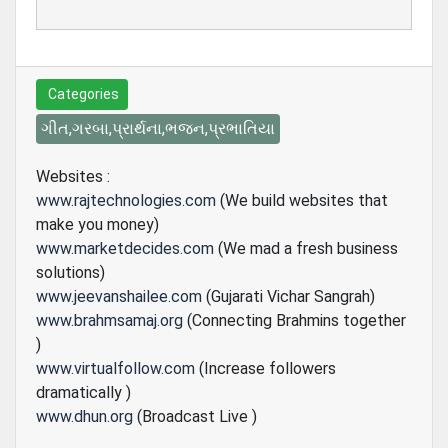
Categories
ગીત,ગરબા,પ્રાર્થના,ભજન,પ્રભાતિયા
Websites :
www.rajtechnologies.com
(We build websites that
make you money)
www.marketdecides.com
(We mad a fresh business
solutions)
www.jeevanshailee.com
(Gujarati Vichar Sangrah)
www.brahmsamaj.org
(Connecting Brahmins together
)
www.virtualfollow.com
(Increase followers
dramatically )
www.dhun.org
(Broadcast Live )