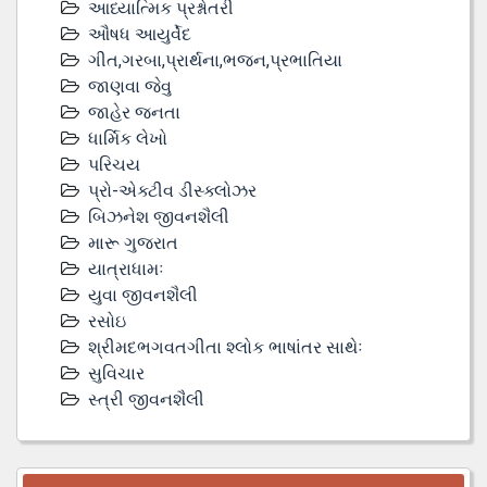
આધ્યાત્મિક પ્રશ્નોતરી
ઔષધ આયુર્વેદ
ગીત,ગરબા,પ્રાર્થના,ભજન,પ્રભાતિયા
જાણવા જેવુ
જાહેર જનતા
ધાર્મિક લેખો
પરિચય
પ્રો-એક્ટીવ ડીસ્‍ક્લોઝર
બિઝનેશ જીવનશૈલી
મારૂ ગુજરાત
યાત્રાધામઃ
યુવા જીવનશૈલી
રસોઇ
શ્રીમદભગવતગીતા શ્લોક ભાષાંતર સાથેઃ
સુવિચાર
સ્ત્રી જીવનશૈલી