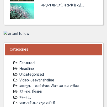
મનુષ્ય શેનાથી ધેરાયેલો રહે ...
Categories
Featured
Headline
Uncategorized
Video-Jeevanshailee
कामसूत्र - कामोत्तेजक जीवन का नया तरीका
ૐ નમઃ શિવાય
અન્ય...
આધ્યાત્મિક જીવનશૈલી