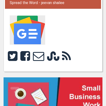
Spread the Word - jeevan shailee