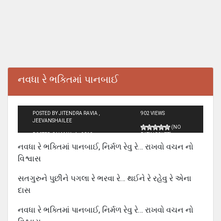
નવધા રે ભક્તિમાં પાનબાઈ
POSTED BY JITENDRA RAVIA ,
902 VIEWS
JEEVANSHAILEE
(NO
POSTED ON MAY - 4 - 2012
RATINGS YET)
નવધા રે ભક્તિમાં પાનબાઈ, નિર્મળ રેવુ રે… રાખવો વચન નો
વિશ્વાસ
સતગુરુને પુછીને પગલા રે ભરવા રે… થઈને રે રહેવુ રે એના
દાસ
નવધા રે ભક્તિમાં પાનબાઈ, નિર્મળ રેવુ રે… રાખવો વચન નો