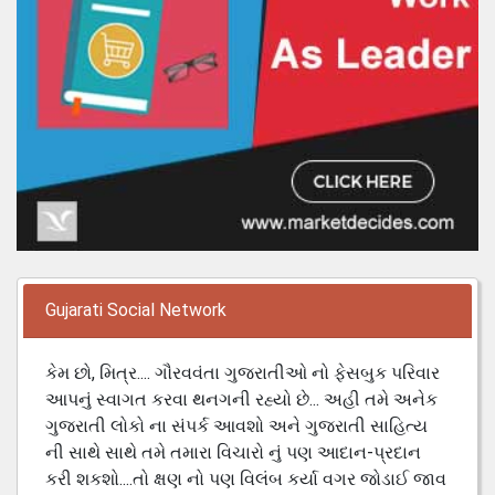
Gujarati Social Network
કેમ છો, મિત્ર.... ગૌરવવંતા ગુજરાતીઓ નો ફેસબુક પરિવાર
આપનું સ્વાગત કરવા થનગની રહ્યો છે... અહી તમે અનેક
ગુજરાતી લોકો ના સંપર્ક આવશો અને ગુજરાતી સાહિત્ય
ની સાથે સાથે તમે તમારા વિચારો નું પણ આદાન-પ્રદાન
કરી શકશો....તો ક્ષણ નો પણ વિલંબ કર્યા વગર જોડાઈ જાવ