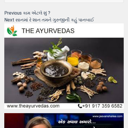
Post
Previous
Previous
કામ એટલે શું ?
Next
post:
Next
સાનમાં રે શાન તમને ગુરુજીની કહું પાનબાઈ
navigation
post: